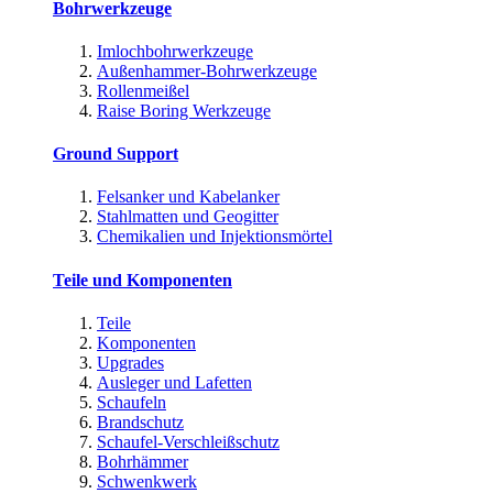
Bohrwerkzeuge
Imlochbohrwerkzeuge
Außenhammer-Bohrwerkzeuge
Rollenmeißel
Raise Boring Werkzeuge
Ground Support
Felsanker und Kabelanker
Stahlmatten und Geogitter
Chemikalien und Injektionsmörtel
Teile und Komponenten
Teile
Komponenten
Upgrades
Ausleger und Lafetten
Schaufeln
Brandschutz
Schaufel-Verschleißschutz
Bohrhämmer
Schwenkwerk