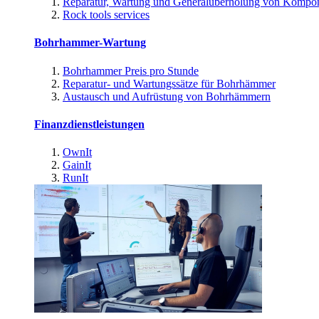
Reparatur, Wartung und Generalüberholung von Kompo
Rock tools services
Bohrhammer-Wartung
Bohrhammer Preis pro Stunde
Reparatur- und Wartungssätze für Bohrhämmer
Austausch und Aufrüstung von Bohrhämmern
Finanzdienstleistungen
OwnIt
GainIt
RunIt