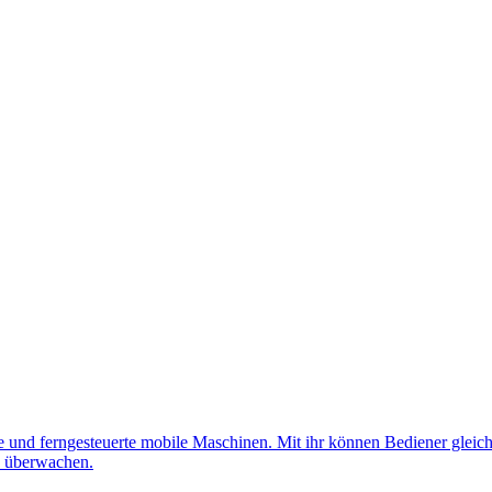
nd ferngesteuerte mobile Maschinen. Mit ihr können Bediener gleichz
d überwachen.