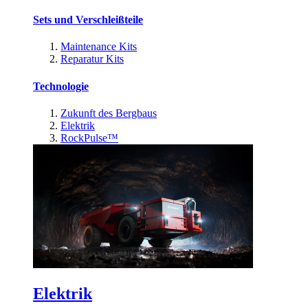
Sets und Verschleißteile
Maintenance Kits
Reparatur Kits
Technologie
Zukunft des Bergbaus
Elektrik
RockPulse™
Elektrik