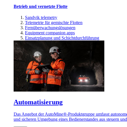
Betrieb und vernetzte Flotte
Sandvik telemetry
Telemetrie für gemischte Flotten
Fernüberwachungslösungen
Equipment companion apps
Einsatzplanung und Schichtdurchführung
Automatisierung
Das Angebot der AutoMine®-Produktgruppe umfasst autonome u
und sicheren Umgebung eines Bedienerstandes aus steuern un