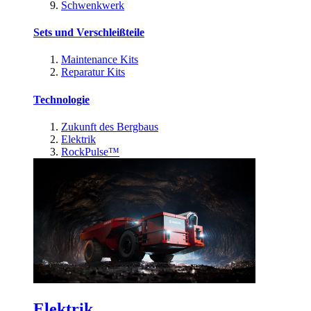
Schwenkwerk
Sets und Verschleißteile
Maintenance Kits
Reparatur Kits
Technologie
Zukunft des Bergbaus
Elektrik
RockPulse™
Elektrik