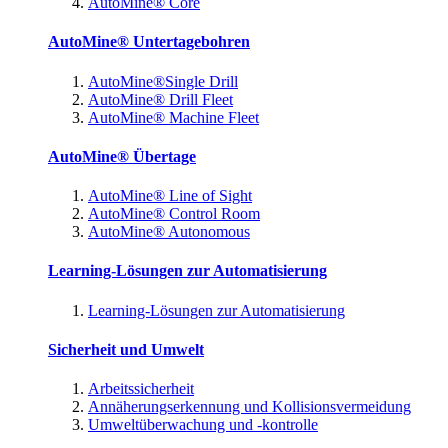
AutoMine® Core
AutoMine® Untertagebohren
AutoMine®Single Drill
AutoMine® Drill Fleet
AutoMine® Machine Fleet
AutoMine® Übertage
AutoMine® Line of Sight
AutoMine® Control Room
AutoMine® Autonomous
Learning-Lösungen zur Automatisierung
Learning-Lösungen zur Automatisierung
Sicherheit und Umwelt
Arbeitssicherheit
Annäherungserkennung und Kollisionsvermeidung
Umweltüberwachung und -kontrolle