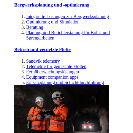
Bergwerksplanung und -optimierung
Integrierte Lösungen zur Bergwerksplanung
Optimierung und Simulation
Beratung
Planung und Berichterstattung für Bohr- und
Sprengarbeiten
Betrieb und vernetzte Flotte
Sandvik telemetry
Telemetrie für gemischte Flotten
Fernüberwachungslösungen
Equipment companion apps
Einsatzplanung und Schichtdurchführung