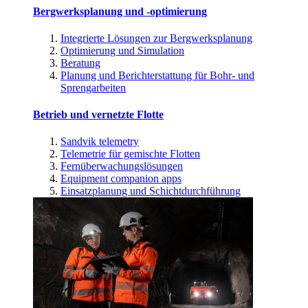
Bergwerksplanung und -optimierung
Integrierte Lösungen zur Bergwerksplanung
Optimierung und Simulation
Beratung
Planung und Berichterstattung für Bohr- und
Sprengarbeiten
Betrieb und vernetzte Flotte
Sandvik telemetry
Telemetrie für gemischte Flotten
Fernüberwachungslösungen
Equipment companion apps
Einsatzplanung und Schichtdurchführung