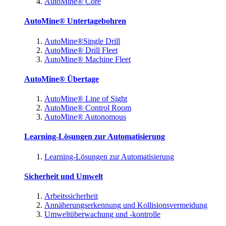
AutoMine® Core
AutoMine® Untertagebohren
AutoMine®Single Drill
AutoMine® Drill Fleet
AutoMine® Machine Fleet
AutoMine® Übertage
AutoMine® Line of Sight
AutoMine® Control Room
AutoMine® Autonomous
Learning-Lösungen zur Automatisierung
Learning-Lösungen zur Automatisierung
Sicherheit und Umwelt
Arbeitssicherheit
Annäherungserkennung und Kollisionsvermeidung
Umweltüberwachung und -kontrolle