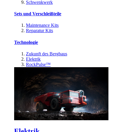
Schwenkwerk
Sets und Verschleißteile
Maintenance Kits
Reparatur Kits
Technologie
Zukunft des Bergbaus
Elektrik
RockPulse™
Elektrik