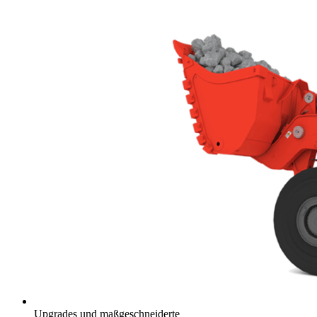
Upgrades und maßgeschneiderte