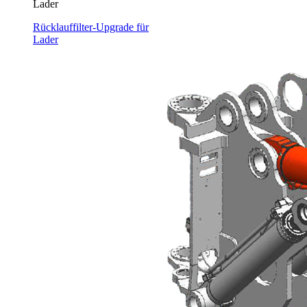
Lader
Rücklauffilter-Upgrade für
Lader