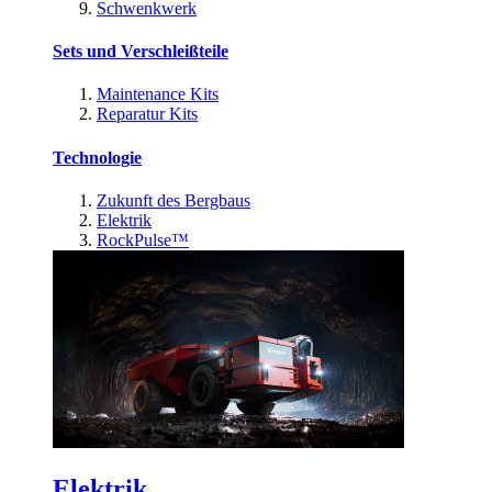
Schwenkwerk
Sets und Verschleißteile
Maintenance Kits
Reparatur Kits
Technologie
Zukunft des Bergbaus
Elektrik
RockPulse™
Elektrik