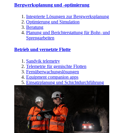
Bergwerksplanung und -optimierung
Integrierte Lösungen zur Bergwerksplanung
Optimierung und Simulation
Beratung
Planung und Berichterstattung für Bohr- und
Sprengarbeiten
Betrieb und vernetzte Flotte
Sandvik telemetry
Telemetrie für gemischte Flotten
Fernüberwachungslösungen
Equipment companion apps
Einsatzplanung und Schichtdurchführung