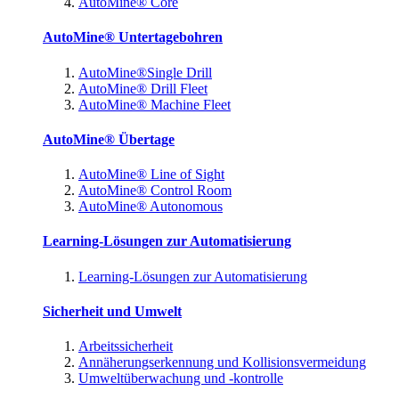
AutoMine® Core
AutoMine® Untertagebohren
AutoMine®Single Drill
AutoMine® Drill Fleet
AutoMine® Machine Fleet
AutoMine® Übertage
AutoMine® Line of Sight
AutoMine® Control Room
AutoMine® Autonomous
Learning-Lösungen zur Automatisierung
Learning-Lösungen zur Automatisierung
Sicherheit und Umwelt
Arbeitssicherheit
Annäherungserkennung und Kollisionsvermeidung
Umweltüberwachung und -kontrolle