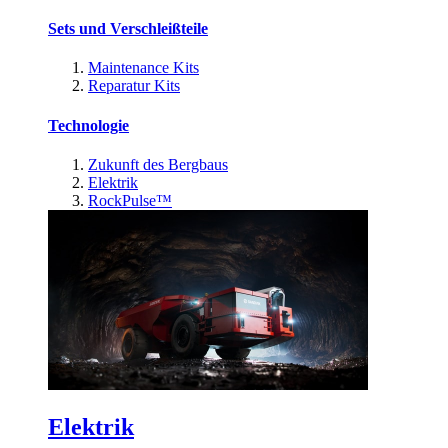
Sets und Verschleißteile
Maintenance Kits
Reparatur Kits
Technologie
Zukunft des Bergbaus
Elektrik
RockPulse™
Elektrik