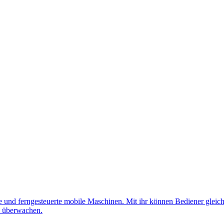
nd ferngesteuerte mobile Maschinen. Mit ihr können Bediener gleichz
d überwachen.