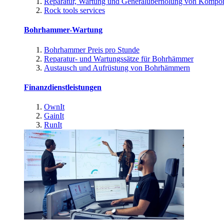
Reparatur, Wartung und Generalüberholung von Kompo
Rock tools services
Bohrhammer-Wartung
Bohrhammer Preis pro Stunde
Reparatur- und Wartungssätze für Bohrhämmer
Austausch und Aufrüstung von Bohrhämmern
Finanzdienstleistungen
OwnIt
GainIt
RunIt