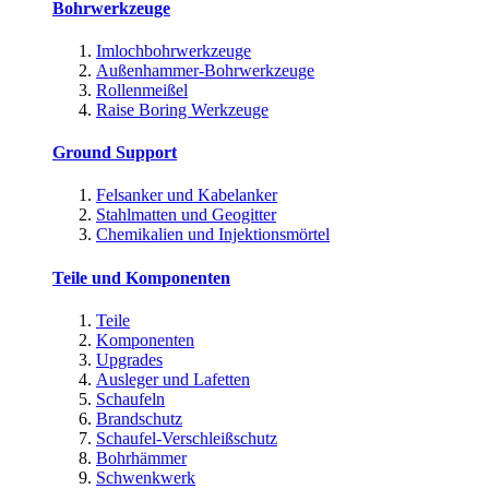
Bohrwerkzeuge
Imlochbohrwerkzeuge
Außenhammer-Bohrwerkzeuge
Rollenmeißel
Raise Boring Werkzeuge
Ground Support
Felsanker und Kabelanker
Stahlmatten und Geogitter
Chemikalien und Injektionsmörtel
Teile und Komponenten
Teile
Komponenten
Upgrades
Ausleger und Lafetten
Schaufeln
Brandschutz
Schaufel-Verschleißschutz
Bohrhämmer
Schwenkwerk