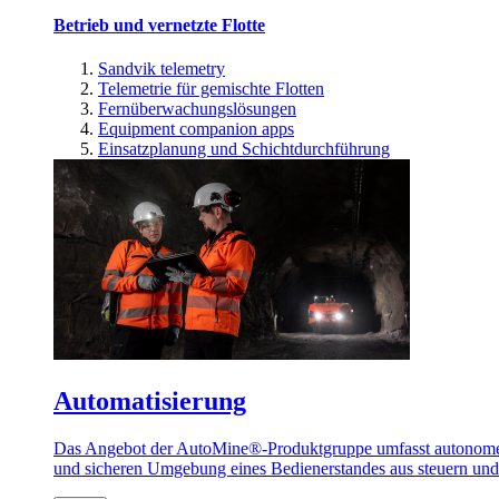
Betrieb und vernetzte Flotte
Sandvik telemetry
Telemetrie für gemischte Flotten
Fernüberwachungslösungen
Equipment companion apps
Einsatzplanung und Schichtdurchführung
Automatisierung
Das Angebot der AutoMine®-Produktgruppe umfasst autonome u
und sicheren Umgebung eines Bedienerstandes aus steuern un