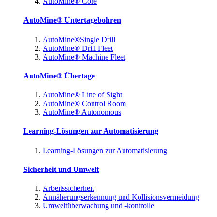
AutoMine® Core
AutoMine® Untertagebohren
AutoMine®Single Drill
AutoMine® Drill Fleet
AutoMine® Machine Fleet
AutoMine® Übertage
AutoMine® Line of Sight
AutoMine® Control Room
AutoMine® Autonomous
Learning-Lösungen zur Automatisierung
Learning-Lösungen zur Automatisierung
Sicherheit und Umwelt
Arbeitssicherheit
Annäherungserkennung und Kollisionsvermeidung
Umweltüberwachung und -kontrolle