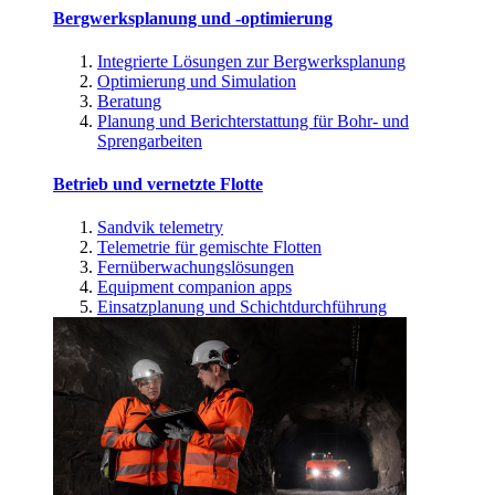
Bergwerksplanung und -optimierung
Integrierte Lösungen zur Bergwerksplanung
Optimierung und Simulation
Beratung
Planung und Berichterstattung für Bohr- und
Sprengarbeiten
Betrieb und vernetzte Flotte
Sandvik telemetry
Telemetrie für gemischte Flotten
Fernüberwachungslösungen
Equipment companion apps
Einsatzplanung und Schichtdurchführung