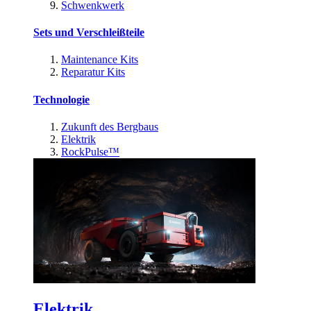
Schwenkwerk
Sets und Verschleißteile
Maintenance Kits
Reparatur Kits
Technologie
Zukunft des Bergbaus
Elektrik
RockPulse™
Elektrik