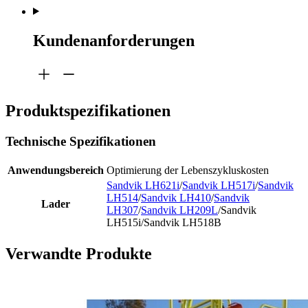
Kundenanforderungen
Produktspezifikationen
Technische Spezifikationen
Anwendungsbereich
Optimierung der Lebenszykluskosten
Sandvik LH621i
/
Sandvik LH517i
/
Sandvik
LH514
/
Sandvik LH410
/
Sandvik
Lader
LH307
/
Sandvik LH209L
/Sandvik
LH515i/Sandvik LH518B
Verwandte Produkte