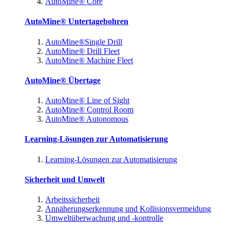
AutoMine® Core
AutoMine® Untertagebohren
AutoMine®Single Drill
AutoMine® Drill Fleet
AutoMine® Machine Fleet
AutoMine® Übertage
AutoMine® Line of Sight
AutoMine® Control Room
AutoMine® Autonomous
Learning-Lösungen zur Automatisierung
Learning-Lösungen zur Automatisierung
Sicherheit und Umwelt
Arbeitssicherheit
Annäherungserkennung und Kollisionsvermeidung
Umweltüberwachung und -kontrolle