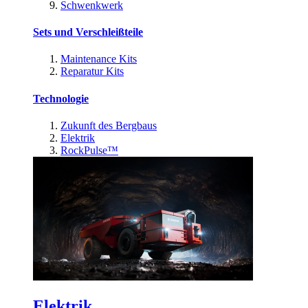
Schwenkwerk
Sets und Verschleißteile
Maintenance Kits
Reparatur Kits
Technologie
Zukunft des Bergbaus
Elektrik
RockPulse™
Elektrik