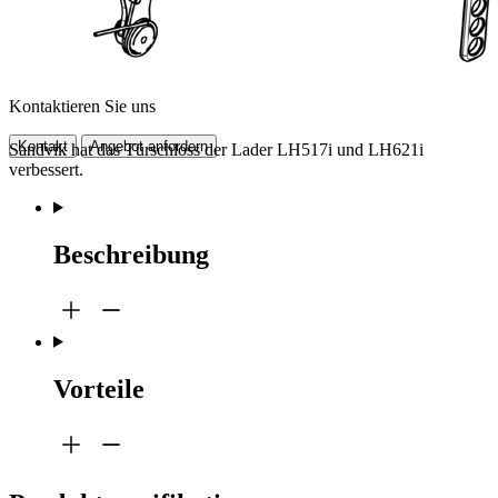
Kontaktieren Sie uns
Kontakt
Angebot anfordern
Sandvik hat das Türschloss der Lader LH517i und LH621i
verbessert.
Beschreibung
Vorteile