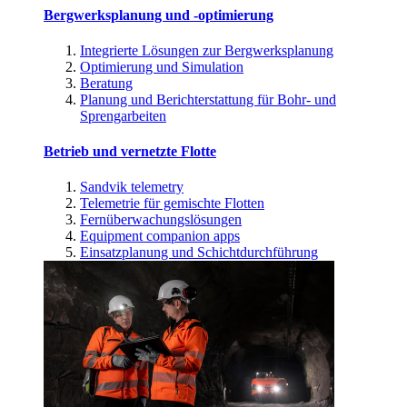
Bergwerksplanung und -optimierung
Integrierte Lösungen zur Bergwerksplanung
Optimierung und Simulation
Beratung
Planung und Berichterstattung für Bohr- und
Sprengarbeiten
Betrieb und vernetzte Flotte
Sandvik telemetry
Telemetrie für gemischte Flotten
Fernüberwachungslösungen
Equipment companion apps
Einsatzplanung und Schichtdurchführung