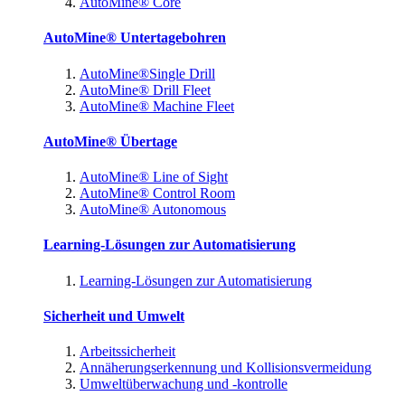
AutoMine® Core
AutoMine® Untertagebohren
AutoMine®Single Drill
AutoMine® Drill Fleet
AutoMine® Machine Fleet
AutoMine® Übertage
AutoMine® Line of Sight
AutoMine® Control Room
AutoMine® Autonomous
Learning-Lösungen zur Automatisierung
Learning-Lösungen zur Automatisierung
Sicherheit und Umwelt
Arbeitssicherheit
Annäherungserkennung und Kollisionsvermeidung
Umweltüberwachung und -kontrolle