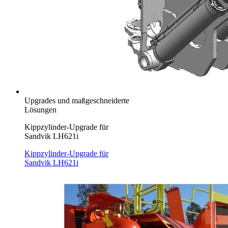
Upgrades und maßgeschneiderte
Lösungen
Kippzylinder-Upgrade für
Sandvik LH621i
Kippzylinder-Upgrade für
Sandvik LH621i