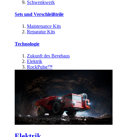
Schwenkwerk
Sets und Verschleißteile
Maintenance Kits
Reparatur Kits
Technologie
Zukunft des Bergbaus
Elektrik
RockPulse™
Elektrik