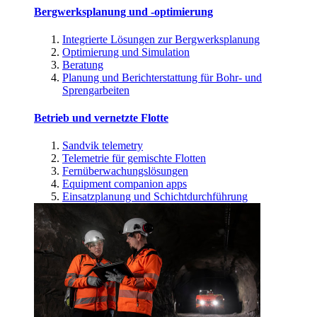
Bergwerksplanung und -optimierung
Integrierte Lösungen zur Bergwerksplanung
Optimierung und Simulation
Beratung
Planung und Berichterstattung für Bohr- und
Sprengarbeiten
Betrieb und vernetzte Flotte
Sandvik telemetry
Telemetrie für gemischte Flotten
Fernüberwachungslösungen
Equipment companion apps
Einsatzplanung und Schichtdurchführung