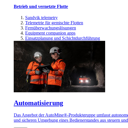
Betrieb und vernetzte Flotte
Sandvik telemetry
Telemetrie für gemischte Flotten
Fernüberwachungslösungen
Equipment companion apps
Einsatzplanung und Schichtdurchführung
Automatisierung
Das Angebot der AutoMine®-Produktgruppe umfasst autonome u
und sicheren Umgebung eines Bedienerstandes aus steuern un