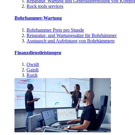
Reparatur, Wartung und Generalüberholung von Kompo
Rock tools services
Bohrhammer-Wartung
Bohrhammer Preis pro Stunde
Reparatur- und Wartungssätze für Bohrhämmer
Austausch und Aufrüstung von Bohrhämmern
Finanzdienstleistungen
OwnIt
GainIt
RunIt