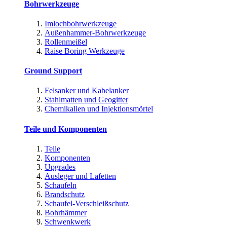
Bohrwerkzeuge
Imlochbohrwerkzeuge
Außenhammer-Bohrwerkzeuge
Rollenmeißel
Raise Boring Werkzeuge
Ground Support
Felsanker und Kabelanker
Stahlmatten und Geogitter
Chemikalien und Injektionsmörtel
Teile und Komponenten
Teile
Komponenten
Upgrades
Ausleger und Lafetten
Schaufeln
Brandschutz
Schaufel-Verschleißschutz
Bohrhämmer
Schwenkwerk