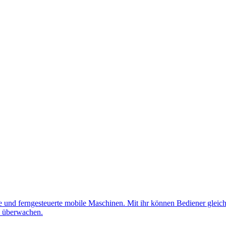
nd ferngesteuerte mobile Maschinen. Mit ihr können Bediener gleichz
d überwachen.