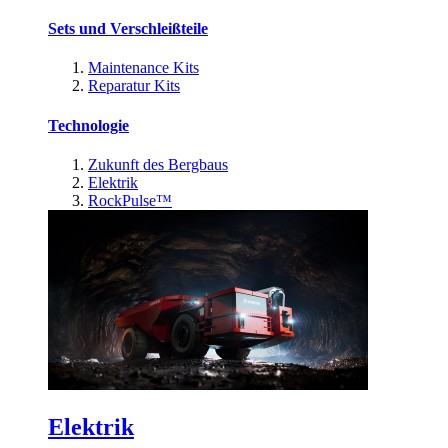
Sets und Verschleißteile
Maintenance Kits
Reparatur Kits
Technologie
Zukunft des Bergbaus
Elektrik
RockPulse™
Elektrik