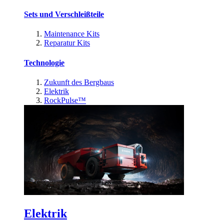
Sets und Verschleißteile
Maintenance Kits
Reparatur Kits
Technologie
Zukunft des Bergbaus
Elektrik
RockPulse™
Elektrik