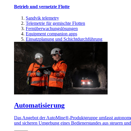
Betrieb und vernetzte Flotte
Sandvik telemetry
Telemetrie für gemischte Flotten
Fernüberwachungslösungen
Equipment companion apps
Einsatzplanung und Schichtdurchführung
Automatisierung
Das Angebot der AutoMine®-Produktgruppe umfasst autonome u
und sicheren Umgebung eines Bedienerstandes aus steuern un