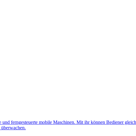
nd ferngesteuerte mobile Maschinen. Mit ihr können Bediener gleichz
d überwachen.