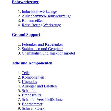
Bohrwerkzeuge
Imlochbohrwerkzeuge
Außenhammer-Bohrwerkzeuge
Rollenmeißel
Raise Boring Werkzeuge
Ground Support
Felsanker und Kabelanker
Stahlmatten und Geogitter
Chemikalien und Injektionsmörtel
Teile und Komponenten
Teile
Komponenten
Upgrades
Ausleger und Lafetten
Schaufeln
Brandschutz
Schaufel-Verschleißschutz
Bohrhämmer
Schwenkwerk