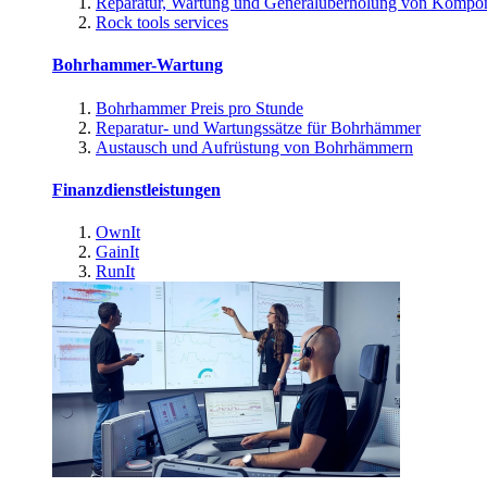
Reparatur, Wartung und Generalüberholung von Kompo
Rock tools services
Bohrhammer-Wartung
Bohrhammer Preis pro Stunde
Reparatur- und Wartungssätze für Bohrhämmer
Austausch und Aufrüstung von Bohrhämmern
Finanzdienstleistungen
OwnIt
GainIt
RunIt