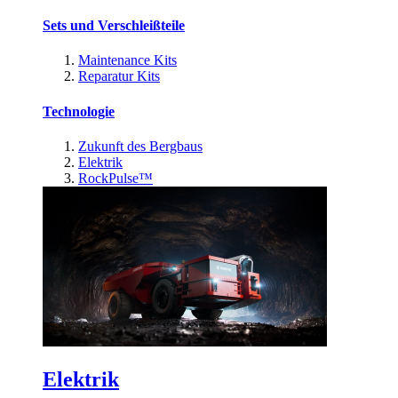
Sets und Verschleißteile
Maintenance Kits
Reparatur Kits
Technologie
Zukunft des Bergbaus
Elektrik
RockPulse™
Elektrik