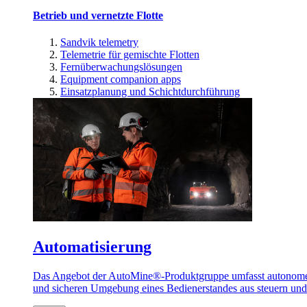
Betrieb und vernetzte Flotte
Sandvik telemetry
Telemetrie für gemischte Flotten
Fernüberwachungslösungen
Equipment companion apps
Einsatzplanung und Schichtdurchführung
Automatisierung
Das Angebot der AutoMine®-Produktgruppe umfasst autonome u
und sicheren Umgebung eines Bedienerstandes aus steuern un