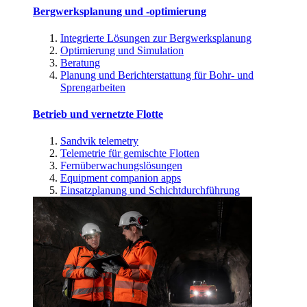
Bergwerksplanung und -optimierung
Integrierte Lösungen zur Bergwerksplanung
Optimierung und Simulation
Beratung
Planung und Berichterstattung für Bohr- und
Sprengarbeiten
Betrieb und vernetzte Flotte
Sandvik telemetry
Telemetrie für gemischte Flotten
Fernüberwachungslösungen
Equipment companion apps
Einsatzplanung und Schichtdurchführung