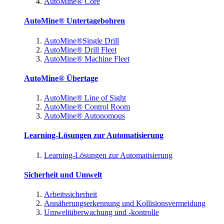
AutoMine® Core
AutoMine® Untertagebohren
AutoMine®Single Drill
AutoMine® Drill Fleet
AutoMine® Machine Fleet
AutoMine® Übertage
AutoMine® Line of Sight
AutoMine® Control Room
AutoMine® Autonomous
Learning-Lösungen zur Automatisierung
Learning-Lösungen zur Automatisierung
Sicherheit und Umwelt
Arbeitssicherheit
Annäherungserkennung und Kollisionsvermeidung
Umweltüberwachung und -kontrolle