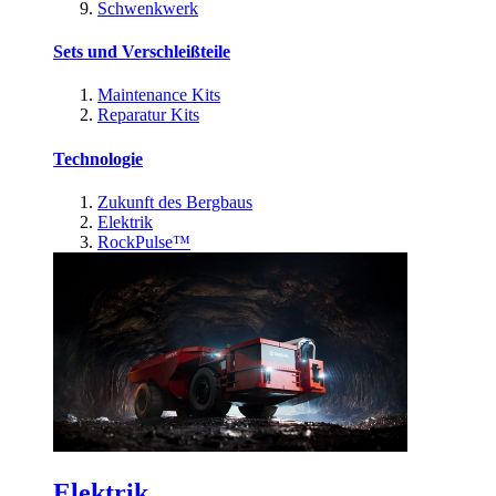
Schwenkwerk
Sets und Verschleißteile
Maintenance Kits
Reparatur Kits
Technologie
Zukunft des Bergbaus
Elektrik
RockPulse™
Elektrik