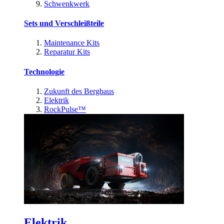
Schwenkwerk
Sets und Verschleißteile
Maintenance Kits
Reparatur Kits
Technologie
Zukunft des Bergbaus
Elektrik
RockPulse™
Elektrik