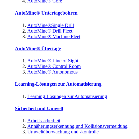
AutoMine® Core
AutoMine® Untertagebohren
AutoMine®Single Drill
AutoMine® Drill Fleet
AutoMine® Machine Fleet
AutoMine® Übertage
AutoMine® Line of Sight
AutoMine® Control Room
AutoMine® Autonomous
Learning-Lösungen zur Automatisierung
Learning-Lösungen zur Automatisierung
Sicherheit und Umwelt
Arbeitssicherheit
Annäherungserkennung und Kollisionsvermeidung
Umweltüberwachung und -kontrolle