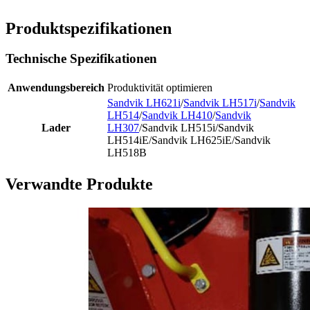
Produktspezifikationen
Technische Spezifikationen
Anwendungsbereich
Produktivität optimieren
Sandvik LH621i
/
Sandvik LH517i
/
Sandvik
LH514
/
Sandvik LH410
/
Sandvik
Lader
LH307
/Sandvik LH515i/Sandvik
LH514iE/Sandvik LH625iE/Sandvik
LH518B
Verwandte Produkte