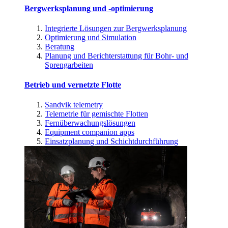
Bergwerksplanung und -optimierung
Integrierte Lösungen zur Bergwerksplanung
Optimierung und Simulation
Beratung
Planung und Berichterstattung für Bohr- und
Sprengarbeiten
Betrieb und vernetzte Flotte
Sandvik telemetry
Telemetrie für gemischte Flotten
Fernüberwachungslösungen
Equipment companion apps
Einsatzplanung und Schichtdurchführung