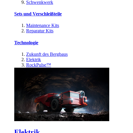
Schwenkwerk
Sets und Verschleißteile
Maintenance Kits
Reparatur Kits
Technologie
Zukunft des Bergbaus
Elektrik
RockPulse™
Elektrik