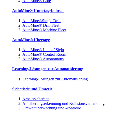
AutoMine® Core
AutoMine® Untertagebohren
AutoMine®Single Drill
AutoMine® Drill Fleet
AutoMine® Machine Fleet
AutoMine® Übertage
AutoMine® Line of Sight
AutoMine® Control Room
AutoMine® Autonomous
Learning-Lösungen zur Automatisierung
Learning-Lösungen zur Automatisierung
Sicherheit und Umwelt
Arbeitssicherheit
Annäherungserkennung und Kollisionsvermeidung
Umweltüberwachung und -kontrolle