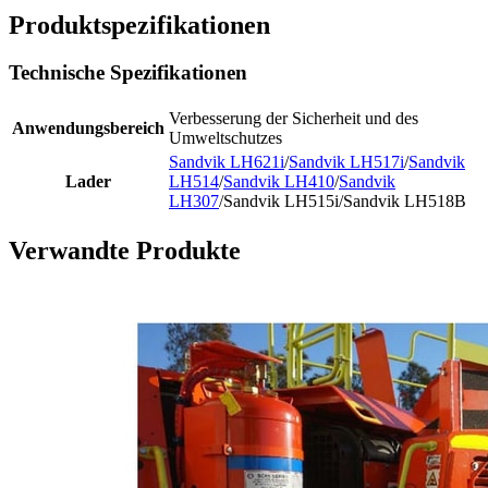
Produktspezifikationen
Technische Spezifikationen
Verbesserung der Sicherheit und des
Anwendungsbereich
Umweltschutzes
Sandvik LH621i
/
Sandvik LH517i
/
Sandvik
Lader
LH514
/
Sandvik LH410
/
Sandvik
LH307
/Sandvik LH515i/Sandvik LH518B
Verwandte Produkte