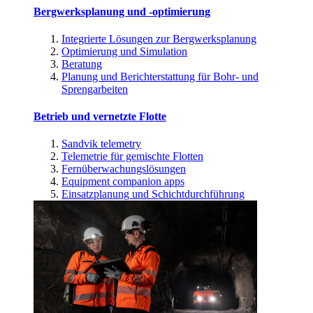
Bergwerksplanung und -optimierung
Integrierte Lösungen zur Bergwerksplanung
Optimierung und Simulation
Beratung
Planung und Berichterstattung für Bohr- und
Sprengarbeiten
Betrieb und vernetzte Flotte
Sandvik telemetry
Telemetrie für gemischte Flotten
Fernüberwachungslösungen
Equipment companion apps
Einsatzplanung und Schichtdurchführung