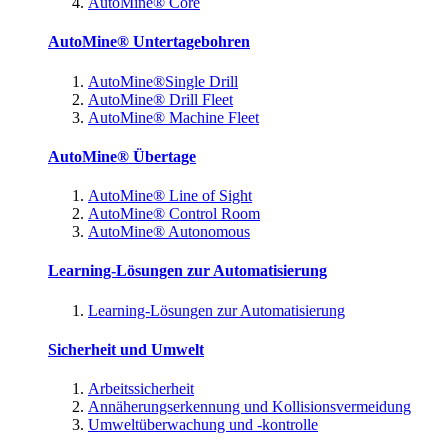
AutoMine® Core
AutoMine® Untertagebohren
AutoMine®Single Drill
AutoMine® Drill Fleet
AutoMine® Machine Fleet
AutoMine® Übertage
AutoMine® Line of Sight
AutoMine® Control Room
AutoMine® Autonomous
Learning-Lösungen zur Automatisierung
Learning-Lösungen zur Automatisierung
Sicherheit und Umwelt
Arbeitssicherheit
Annäherungserkennung und Kollisionsvermeidung
Umweltüberwachung und -kontrolle