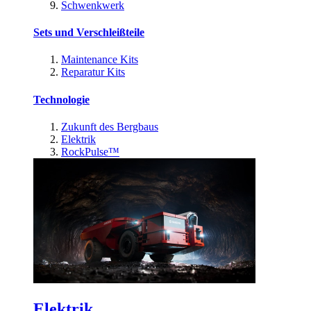
Schwenkwerk
Sets und Verschleißteile
Maintenance Kits
Reparatur Kits
Technologie
Zukunft des Bergbaus
Elektrik
RockPulse™
Elektrik