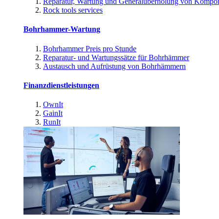
Reparatur, Wartung und Generalüberholung von Kompo
Rock tools services
Bohrhammer-Wartung
Bohrhammer Preis pro Stunde
Reparatur- und Wartungssätze für Bohrhämmer
Austausch und Aufrüstung von Bohrhämmern
Finanzdienstleistungen
OwnIt
GainIt
RunIt