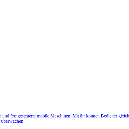
nd ferngesteuerte mobile Maschinen. Mit ihr können Bediener gleichz
d überwachen.