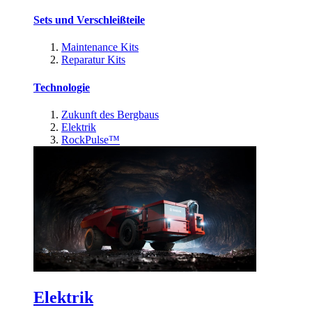
Sets und Verschleißteile
Maintenance Kits
Reparatur Kits
Technologie
Zukunft des Bergbaus
Elektrik
RockPulse™
Elektrik