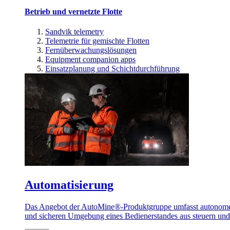
Betrieb und vernetzte Flotte
Sandvik telemetry
Telemetrie für gemischte Flotten
Fernüberwachungslösungen
Equipment companion apps
Einsatzplanung und Schichtdurchführung
Automatisierung
Das Angebot der AutoMine®-Produktgruppe umfasst autonome u
und sicheren Umgebung eines Bedienerstandes aus steuern un