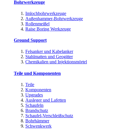
Bohrwerkzeuge
Imlochbohrwerkzeuge
Außenhammer-Bohrwerkzeuge
Rollenmeißel
Raise Boring Werkzeuge
Ground Support
Felsanker und Kabelanker
Stahlmatten und Geogitter
Chemikalien und Injektionsmörtel
Teile und Komponenten
Teile
Komponenten
Upgrades
Ausleger und Lafetten
Schaufeln
Brandschutz
Schaufel-Verschleißschutz
Bohrhämmer
Schwenkwerk