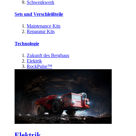
Schwenkwerk
Sets und Verschleißteile
Maintenance Kits
Reparatur Kits
Technologie
Zukunft des Bergbaus
Elektrik
RockPulse™
Elektrik