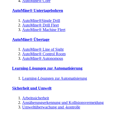
AutoMine® Core
AutoMine® Untertagebohren
AutoMine®Single Drill
AutoMine® Drill Fleet
AutoMine® Machine Fleet
AutoMine® Übertage
AutoMine® Line of Sight
AutoMine® Control Room
AutoMine® Autonomous
Learning-Lösungen zur Automatisierung
Learning-Lösungen zur Automatisierung
Sicherheit und Umwelt
Arbeitssicherheit
Annäherungserkennung und Kollisionsvermeidung
Umweltüberwachung und -kontrolle