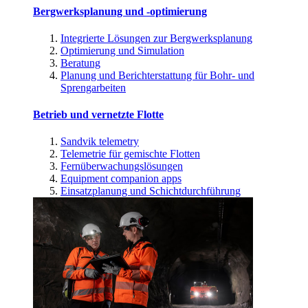
Bergwerksplanung und -optimierung
Integrierte Lösungen zur Bergwerksplanung
Optimierung und Simulation
Beratung
Planung und Berichterstattung für Bohr- und
Sprengarbeiten
Betrieb und vernetzte Flotte
Sandvik telemetry
Telemetrie für gemischte Flotten
Fernüberwachungslösungen
Equipment companion apps
Einsatzplanung und Schichtdurchführung