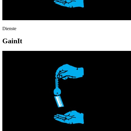
Dienste
GainIt