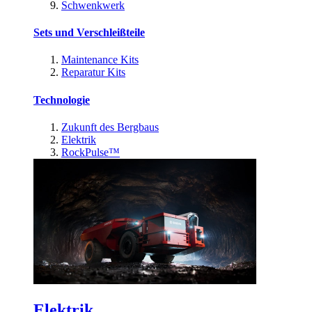
Schwenkwerk
Sets und Verschleißteile
Maintenance Kits
Reparatur Kits
Technologie
Zukunft des Bergbaus
Elektrik
RockPulse™
Elektrik