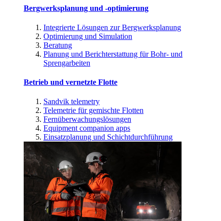
Bergwerksplanung und -optimierung
Integrierte Lösungen zur Bergwerksplanung
Optimierung und Simulation
Beratung
Planung und Berichterstattung für Bohr- und
Sprengarbeiten
Betrieb und vernetzte Flotte
Sandvik telemetry
Telemetrie für gemischte Flotten
Fernüberwachungslösungen
Equipment companion apps
Einsatzplanung und Schichtdurchführung