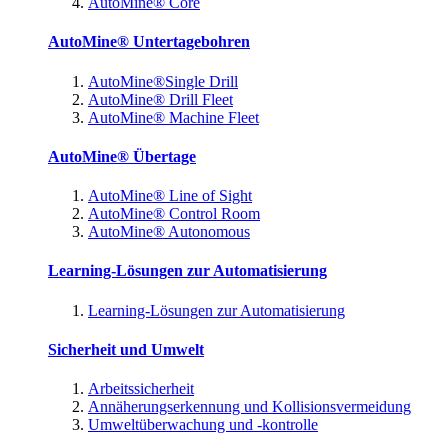
AutoMine® Core
AutoMine® Untertagebohren
AutoMine®Single Drill
AutoMine® Drill Fleet
AutoMine® Machine Fleet
AutoMine® Übertage
AutoMine® Line of Sight
AutoMine® Control Room
AutoMine® Autonomous
Learning-Lösungen zur Automatisierung
Learning-Lösungen zur Automatisierung
Sicherheit und Umwelt
Arbeitssicherheit
Annäherungserkennung und Kollisionsvermeidung
Umweltüberwachung und -kontrolle