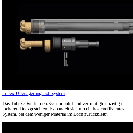
Tubex-Überlagerungsbohrsystem
Das Tubex-Overburden
-System bohrt und verrohrt gleichzeitig in
lockeren Deckgesteinen. Es handelt sich um ein kosteneffizientes
System, bei dem weniger Material im Loch zurückbleibt.