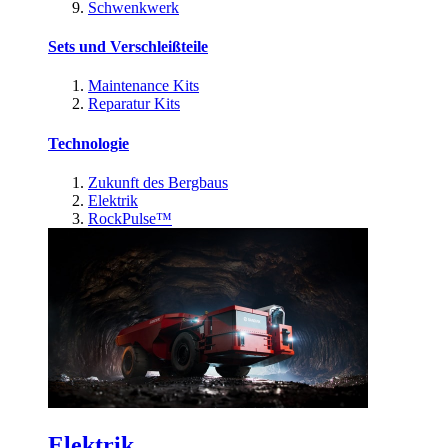
Schwenkwerk
Sets und Verschleißteile
Maintenance Kits
Reparatur Kits
Technologie
Zukunft des Bergbaus
Elektrik
RockPulse™
Elektrik