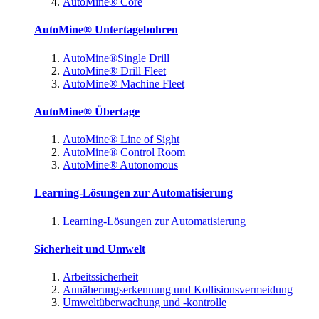
AutoMine® Core
AutoMine® Untertagebohren
AutoMine®Single Drill
AutoMine® Drill Fleet
AutoMine® Machine Fleet
AutoMine® Übertage
AutoMine® Line of Sight
AutoMine® Control Room
AutoMine® Autonomous
Learning-Lösungen zur Automatisierung
Learning-Lösungen zur Automatisierung
Sicherheit und Umwelt
Arbeitssicherheit
Annäherungserkennung und Kollisionsvermeidung
Umweltüberwachung und -kontrolle