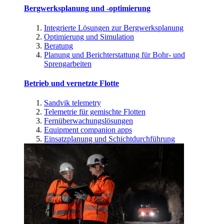
Bergwerksplanung und -optimierung
Integrierte Lösungen zur Bergwerksplanung
Optimierung und Simulation
Beratung
Planung und Berichterstattung für Bohr- und
Sprengarbeiten
Betrieb und vernetzte Flotte
Sandvik telemetry
Telemetrie für gemischte Flotten
Fernüberwachungslösungen
Equipment companion apps
Einsatzplanung und Schichtdurchführung