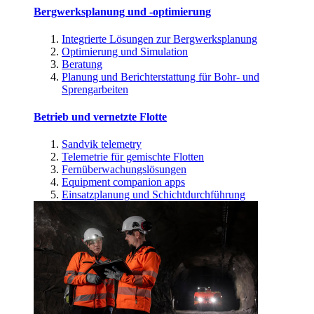
Bergwerksplanung und -optimierung
Integrierte Lösungen zur Bergwerksplanung
Optimierung und Simulation
Beratung
Planung und Berichterstattung für Bohr- und
Sprengarbeiten
Betrieb und vernetzte Flotte
Sandvik telemetry
Telemetrie für gemischte Flotten
Fernüberwachungslösungen
Equipment companion apps
Einsatzplanung und Schichtdurchführung