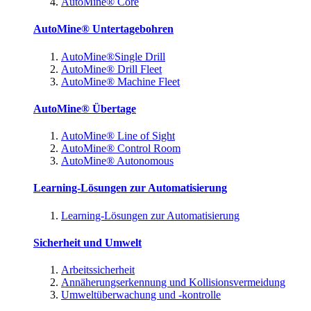
AutoMine® Core
AutoMine® Untertagebohren
AutoMine®Single Drill
AutoMine® Drill Fleet
AutoMine® Machine Fleet
AutoMine® Übertage
AutoMine® Line of Sight
AutoMine® Control Room
AutoMine® Autonomous
Learning-Lösungen zur Automatisierung
Learning-Lösungen zur Automatisierung
Sicherheit und Umwelt
Arbeitssicherheit
Annäherungserkennung und Kollisionsvermeidung
Umweltüberwachung und -kontrolle