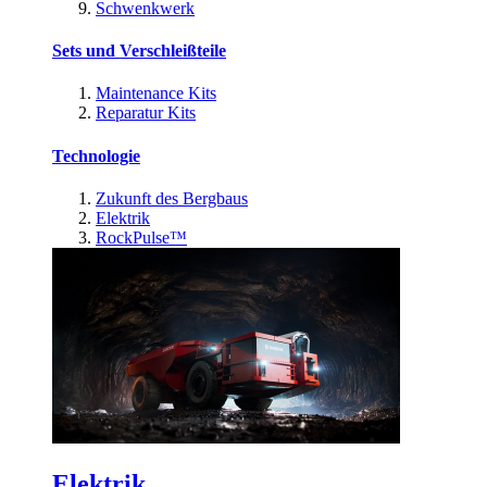
Schwenkwerk
Sets und Verschleißteile
Maintenance Kits
Reparatur Kits
Technologie
Zukunft des Bergbaus
Elektrik
RockPulse™
Elektrik