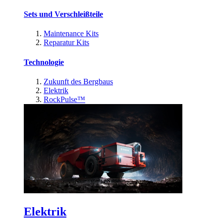
Sets und Verschleißteile
Maintenance Kits
Reparatur Kits
Technologie
Zukunft des Bergbaus
Elektrik
RockPulse™
Elektrik