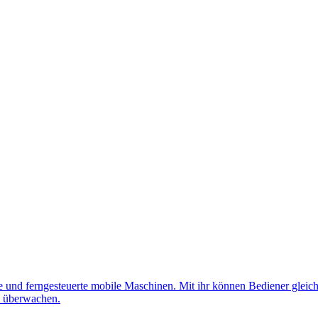
nd ferngesteuerte mobile Maschinen. Mit ihr können Bediener gleichz
d überwachen.