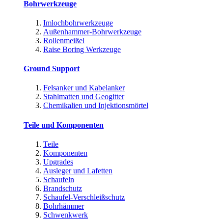
Bohrwerkzeuge
Imlochbohrwerkzeuge
Außenhammer-Bohrwerkzeuge
Rollenmeißel
Raise Boring Werkzeuge
Ground Support
Felsanker und Kabelanker
Stahlmatten und Geogitter
Chemikalien und Injektionsmörtel
Teile und Komponenten
Teile
Komponenten
Upgrades
Ausleger und Lafetten
Schaufeln
Brandschutz
Schaufel-Verschleißschutz
Bohrhämmer
Schwenkwerk