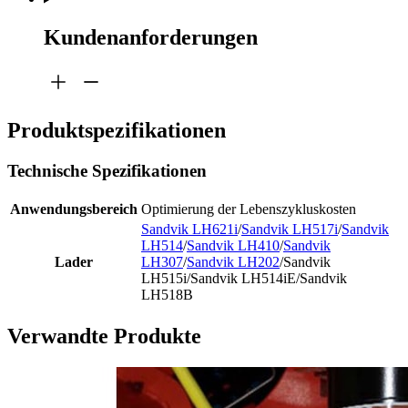
Kundenanforderungen
Produktspezifikationen
Technische Spezifikationen
Anwendungsbereich
Optimierung der Lebenszykluskosten
Sandvik LH621i
/
Sandvik LH517i
/
Sandvik
LH514
/
Sandvik LH410
/
Sandvik
Lader
LH307
/
Sandvik LH202
/Sandvik
LH515i/Sandvik LH514iE/Sandvik
LH518B
Verwandte Produkte