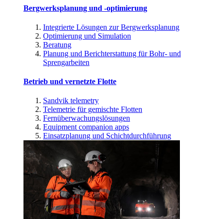
Bergwerksplanung und -optimierung
Integrierte Lösungen zur Bergwerksplanung
Optimierung und Simulation
Beratung
Planung und Berichterstattung für Bohr- und
Sprengarbeiten
Betrieb und vernetzte Flotte
Sandvik telemetry
Telemetrie für gemischte Flotten
Fernüberwachungslösungen
Equipment companion apps
Einsatzplanung und Schichtdurchführung