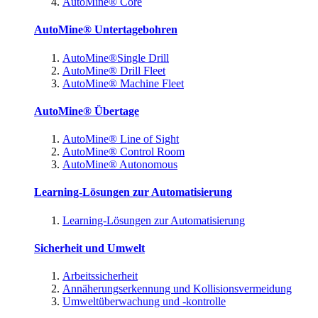
AutoMine® Core
AutoMine® Untertagebohren
AutoMine®Single Drill
AutoMine® Drill Fleet
AutoMine® Machine Fleet
AutoMine® Übertage
AutoMine® Line of Sight
AutoMine® Control Room
AutoMine® Autonomous
Learning-Lösungen zur Automatisierung
Learning-Lösungen zur Automatisierung
Sicherheit und Umwelt
Arbeitssicherheit
Annäherungserkennung und Kollisionsvermeidung
Umweltüberwachung und -kontrolle