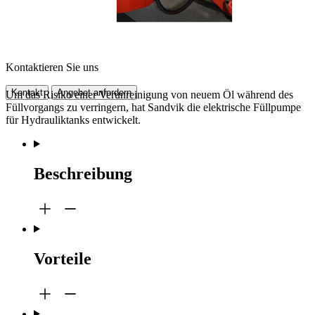
Kontaktieren Sie uns
Kontakt
Angebot anfordern
Um das Risiko einer Verunreinigung von neuem Öl während des
Füllvorgangs zu verringern, hat Sandvik die elektrische Füllpumpe
für Hydrauliktanks entwickelt.
Beschreibung
Vorteile