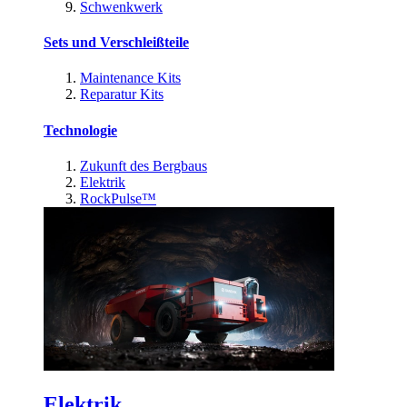
Schwenkwerk
Sets und Verschleißteile
Maintenance Kits
Reparatur Kits
Technologie
Zukunft des Bergbaus
Elektrik
RockPulse™
Elektrik