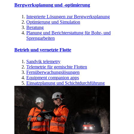
Bergwerksplanung und -optimierung
Integrierte Lösungen zur Bergwerksplanung
Optimierung und Simulation
Beratung
Planung und Berichterstattung für Bohr- und
Sprengarbeiten
Betrieb und vernetzte Flotte
Sandvik telemetry
Telemetrie für gemischte Flotten
Fernüberwachungslösungen
Equipment companion apps
Einsatzplanung und Schichtdurchführung