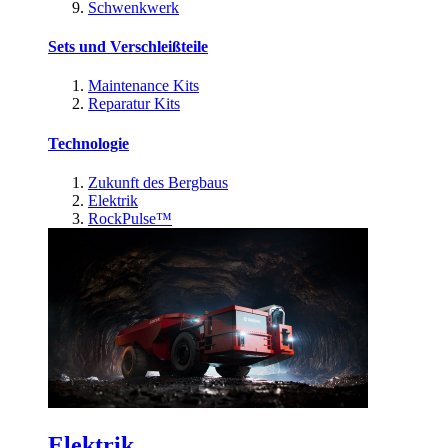
Schwenkwerk
Sets und Verschleißteile
Maintenance Kits
Reparatur Kits
Technologie
Zukunft des Bergbaus
Elektrik
RockPulse™
Elektrik