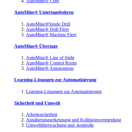
AutoMine® Core
AutoMine® Untertagebohren
AutoMine®Single Drill
AutoMine® Drill Fleet
AutoMine® Machine Fleet
AutoMine® Übertage
AutoMine® Line of Sight
AutoMine® Control Room
AutoMine® Autonomous
Learning-Lösungen zur Automatisierung
Learning-Lösungen zur Automatisierung
Sicherheit und Umwelt
Arbeitssicherheit
Annäherungserkennung und Kollisionsvermeidung
Umweltüberwachung und -kontrolle