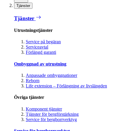
Tjänster
Tjänster
Utrustningstjänster
Service på begäran
Serviceavtal
Förlängd garanti
Ombyggnad av utrustning
Anpassade ombyggnationer
Reborn
Life extension – Förlängning av livslängden
Övriga tjänster
Komponent tjänster
Tjänster för bergförstärkning
Service för bergborrverktyg
Service för bergborrverktyg