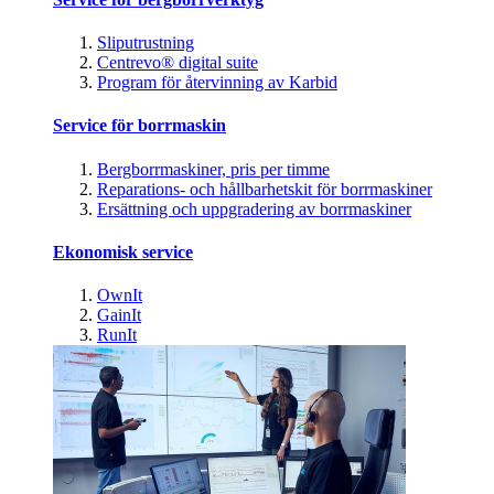
Sliputrustning
Centrevo® digital suite
Program för återvinning av Karbid
Service för borrmaskin
Bergborrmaskiner, pris per timme
Reparations- och hållbarhetskit för borrmaskiner
Ersättning och uppgradering av borrmaskiner
Ekonomisk service
OwnIt
GainIt
RunIt