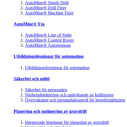
AutoMine® Single Drill
AutoMine® Drill Fleet
AutoMine® Machine Fleet
AutoMine® Yta
AutoMine® Line of Sight
AutoMine® Control Room
AutoMine® Autonomous
Utbildningslösningar för automation
Utbildningslösningar för automation
Säkerhet och miljö
Säkerhet för personalen
Närhetsdetektering och undvikande av kollisioner
Övervakning och prestandakontroll för bergförstärkning
Planering och optimering av gruvdrift
Integrerade lösningar för planering av gruvdrift