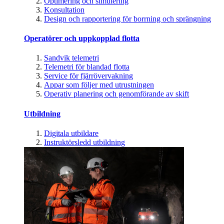
Optimering och simulering
Konsultation
Design och rapportering för borrning och sprängning
Operatörer och uppkopplad flotta
Sandvik telemetri
Telemetri för blandad flotta
Service för fjärrövervakning
Appar som följer med utrustningen
Operativ planering och genomförande av skift
Utbildning
Digitala utbildare
Instruktörsledd utbildning