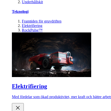
Underhållskit
Teknologi
Framtiden för gruvdriften
Elektrifiering
RockPulse™
Elektrifiering
Med fördelar som ökad produktivitet, mer kraft och bättre arbets