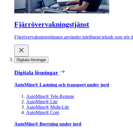
Fjärrövervakningstjänst
Fjärrövervakningstjänsten använder intelligent teknik som gör de
Digitala lösningar
Digitala lösningar
AutoMine® Lastning och transport under jord
AutoMine® Tele-Remote
AutoMine® Lite
AutoMine® Multi-Lite
AutoMine® Core
AutoMine® Borrning under jord