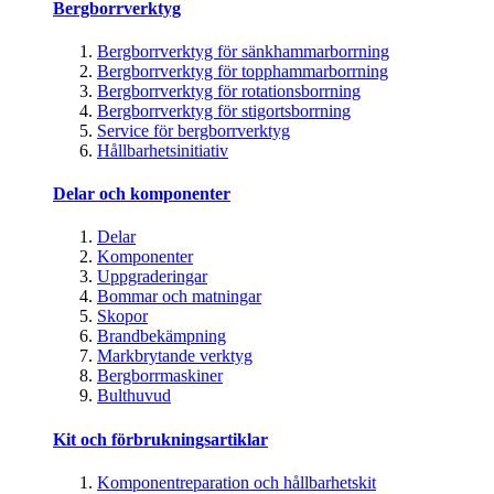
Bergborrverktyg
Bergborrverktyg för sänkhammarborrning
Bergborrverktyg för topphammarborrning
Bergborrverktyg för rotationsborrning
Bergborrverktyg för stigortsborrning
Service för bergborrverktyg
Hållbarhetsinitiativ
Delar och komponenter
Delar
Komponenter
Uppgraderingar
Bommar och matningar
Skopor
Brandbekämpning
Markbrytande verktyg
Bergborrmaskiner
Bulthuvud
Kit och förbrukningsartiklar
Komponentreparation och hållbarhetskit