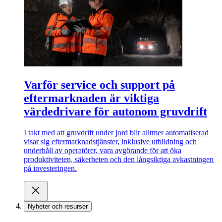
Varför service och support på
eftermarknaden är viktiga
värdedrivare för autonom gruvdrift
I takt med att gruvdrift under jord blir alltmer automatiserad
visar sig eftermarknadstjänster, inklusive utbildning och
underhåll av operatörer, vara avgörande för att öka
produktiviteten, säkerheten och den långsiktiga avkastningen
på investeringen.
Nyheter och resurser