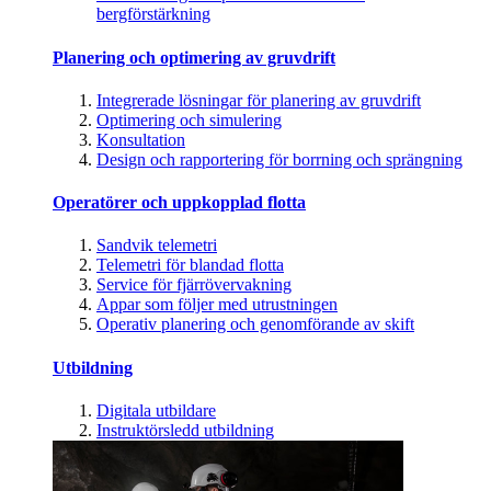
bergförstärkning
Planering och optimering av gruvdrift
Integrerade lösningar för planering av gruvdrift
Optimering och simulering
Konsultation
Design och rapportering för borrning och sprängning
Operatörer och uppkopplad flotta
Sandvik telemetri
Telemetri för blandad flotta
Service för fjärrövervakning
Appar som följer med utrustningen
Operativ planering och genomförande av skift
Utbildning
Digitala utbildare
Instruktörsledd utbildning