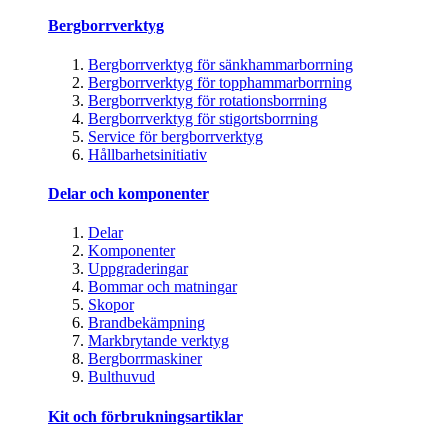
Bergborrverktyg
Bergborrverktyg för sänkhammarborrning
Bergborrverktyg för topphammarborrning
Bergborrverktyg för rotationsborrning
Bergborrverktyg för stigortsborrning
Service för bergborrverktyg
Hållbarhetsinitiativ
Delar och komponenter
Delar
Komponenter
Uppgraderingar
Bommar och matningar
Skopor
Brandbekämpning
Markbrytande verktyg
Bergborrmaskiner
Bulthuvud
Kit och förbrukningsartiklar