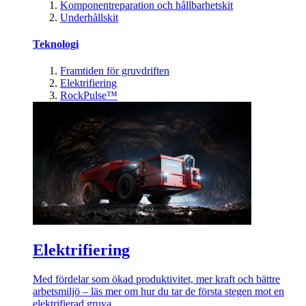
Komponentreparation och hållbarhetskit
Underhållskit
Teknologi
Framtiden för gruvdriften
Elektrifiering
RockPulse™
Elektrifiering
Med fördelar som ökad produktivitet, mer kraft och bättre
arbetsmiljö – läs mer om hur du tar de första stegen mot en
elektrifierad gruva.