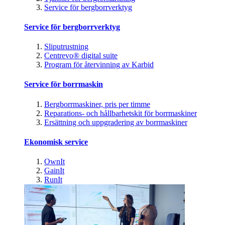
Service för bergborrverktyg
Service för bergborrverktyg
Sliputrustning
Centrevo® digital suite
Program för återvinning av Karbid
Service för borrmaskin
Bergborrmaskiner, pris per timme
Reparations- och hållbarhetskit för borrmaskiner
Ersättning och uppgradering av borrmaskiner
Ekonomisk service
OwnIt
GainIt
RunIt