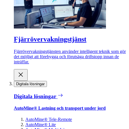
Fjärrövervakningstjänst
Fjärrövervakningstjänsten använder intelligent teknik som gör
det möjligt att förebygga och förutsäga driftstopp innan de
inträffar.
Digitala lösningar
Digitala lösningar
AutoMine® Lastning och transport under jord
AutoMine® Tele-Remote
AutoMine® Lite