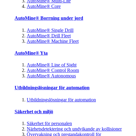
AutoMine® Multi-Lite
AutoMine® Core
AutoMine® Borrning under jord
AutoMine® Single Drill
AutoMine® Drill Fleet
AutoMine® Machine Fleet
AutoMine® Yta
AutoMine® Line of Sight
AutoMine® Control Room
AutoMine® Autonomous
Utbildningslösningar för automation
Utbildningslösningar för automation
Säkerhet och miljö
Säkerhet för personalen
Närhetsdetektering och undvikande av kollisioner
Övervakning och prestandakontroll för