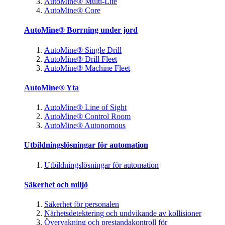
AutoMine® Multi-Lite
AutoMine® Core
AutoMine® Borrning under jord
AutoMine® Single Drill
AutoMine® Drill Fleet
AutoMine® Machine Fleet
AutoMine® Yta
AutoMine® Line of Sight
AutoMine® Control Room
AutoMine® Autonomous
Utbildningslösningar för automation
Utbildningslösningar för automation
Säkerhet och miljö
Säkerhet för personalen
Närhetsdetektering och undvikande av kollisioner
Övervakning och prestandakontroll för