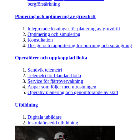
bergförstärkning
Planering och optimering av gruvdrift
Integrerade lösningar för planering av gruvdrift
Optimering och simulering
Konsultation
Design och rapportering för borrning och sprängning
Operatörer och uppkopplad flotta
Sandvik telemetri
Telemetri för blandad flotta
Service för fjärrövervakning
Appar som följer med utrustningen
Operativ planering och genomförande av skift
Utbildning
Digitala utbildare
Instruktörsledd utbildning