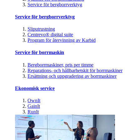
Service för bergborrverktyg
Service för bergborrverktyg
Sliputrustning
Centrevo® digital suite
Program för återvinning av Karbid
Service för borrmaskin
Bergborrmaskiner, pris per timme
Reparations- och hållbarhetskit för borrmaskiner
Ersättning och uppgradering av borrmaskiner
Ekonomisk service
OwnIt
GainIt
RunIt