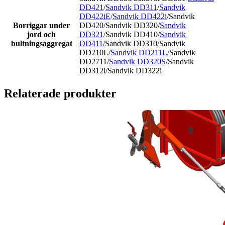
DD421
/
Sandvik DD311
/
Sandvik
DD422iE
/
Sandvik DD422i
/Sandvik
Borriggar under
DD420/Sandvik DD320/
Sandvik
jord och
DD321
/Sandvik DD410/
Sandvik
bultningsaggregat
DD411
/Sandvik DD310/Sandvik
DD210L/
Sandvik DD211L
/Sandvik
DD2711/
Sandvik DD320S
/Sandvik
DD312i/Sandvik DD322i
Relaterade produkter