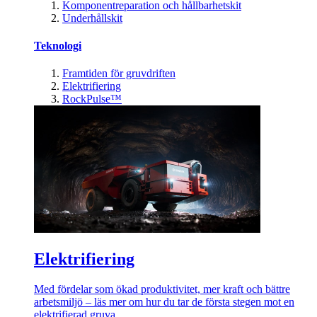
Komponentreparation och hållbarhetskit
Underhållskit
Teknologi
Framtiden för gruvdriften
Elektrifiering
RockPulse™
Elektrifiering
Med fördelar som ökad produktivitet, mer kraft och bättre
arbetsmiljö – läs mer om hur du tar de första stegen mot en
elektrifierad gruva.