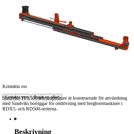
Kontakta oss
Kontakta oss
Begär en offert
Sandviks TFX500-teleskopmatare är konstruerade för användning
med Sandviks borriggar för ortdrivning med bergborrmaskiner i
RDX5- och RD500-serierna.
Beskrivning