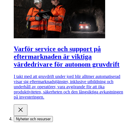
Varför service och support på
eftermarknaden är viktiga
värdedrivare för autonom gruvdrift
I takt med att gruvdrift under jord blir alltmer automatiserad
visar sig eftermarknadstjänster, inklusive utbildning och
underhåll av operatörer, vara avgörande för att öka
produktiviteten, säkerheten och den långsiktiga avkastningen
på investeringen.
Nyheter och resurser