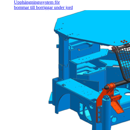
Upphängningssystem för
bommar till borriggar under jord