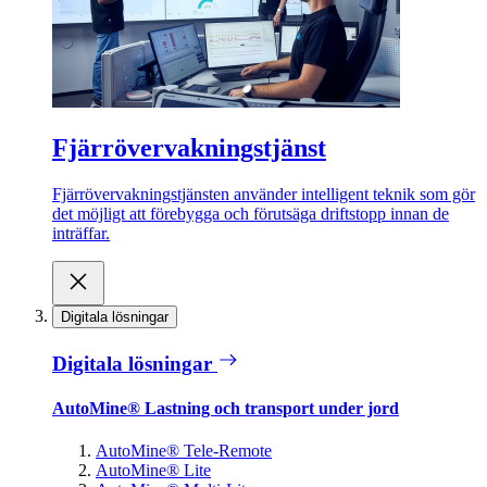
Fjärrövervakningstjänst
Fjärrövervakningstjänsten använder intelligent teknik som gör
det möjligt att förebygga och förutsäga driftstopp innan de
inträffar.
Digitala lösningar
Digitala lösningar
AutoMine® Lastning och transport under jord
AutoMine® Tele-Remote
AutoMine® Lite