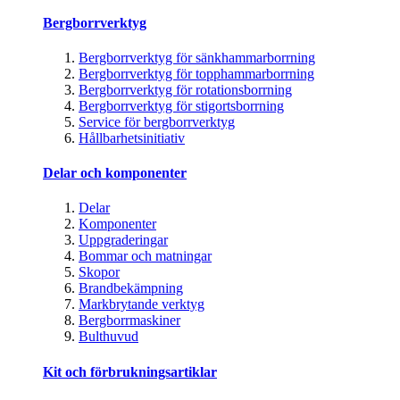
Bergborrverktyg
Bergborrverktyg för sänkhammarborrning
Bergborrverktyg för topphammarborrning
Bergborrverktyg för rotationsborrning
Bergborrverktyg för stigortsborrning
Service för bergborrverktyg
Hållbarhetsinitiativ
Delar och komponenter
Delar
Komponenter
Uppgraderingar
Bommar och matningar
Skopor
Brandbekämpning
Markbrytande verktyg
Bergborrmaskiner
Bulthuvud
Kit och förbrukningsartiklar