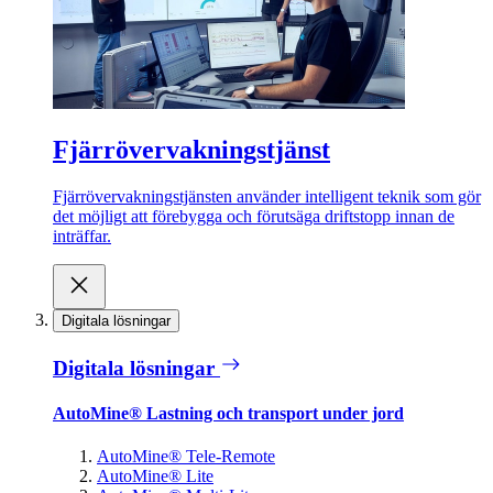
Fjärrövervakningstjänst
Fjärrövervakningstjänsten använder intelligent teknik som gör
det möjligt att förebygga och förutsäga driftstopp innan de
inträffar.
Digitala lösningar
Digitala lösningar
AutoMine® Lastning och transport under jord
AutoMine® Tele-Remote
AutoMine® Lite