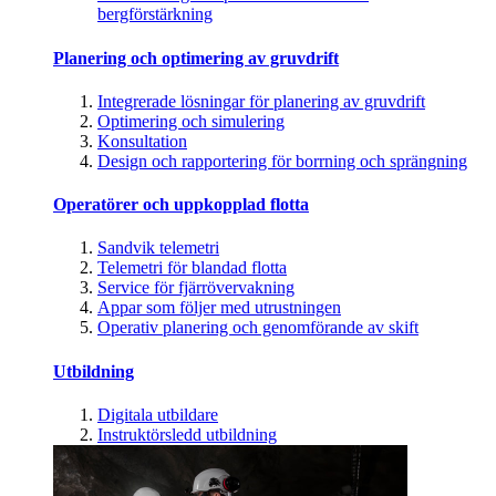
bergförstärkning
Planering och optimering av gruvdrift
Integrerade lösningar för planering av gruvdrift
Optimering och simulering
Konsultation
Design och rapportering för borrning och sprängning
Operatörer och uppkopplad flotta
Sandvik telemetri
Telemetri för blandad flotta
Service för fjärrövervakning
Appar som följer med utrustningen
Operativ planering och genomförande av skift
Utbildning
Digitala utbildare
Instruktörsledd utbildning