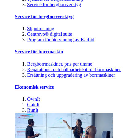
Service för bergborrverktyg
Service för bergborrverktyg
Sliputrustning
Centrevo® digital suite
Program för återvinning av Karbid
Service för borrmaskin
Bergborrmaskiner, pris per timme
Reparations- och hållbarhetskit för borrmaskiner
Ersättning och uppgradering av borrmaskiner
Ekonomisk service
OwnIt
GainIt
RunIt