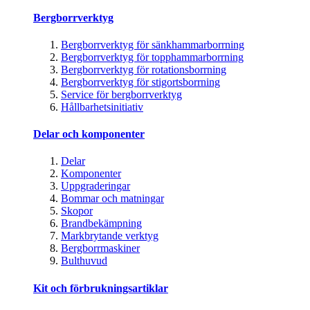
Bergborrverktyg
Bergborrverktyg för sänkhammarborrning
Bergborrverktyg för topphammarborrning
Bergborrverktyg för rotationsborrning
Bergborrverktyg för stigortsborrning
Service för bergborrverktyg
Hållbarhetsinitiativ
Delar och komponenter
Delar
Komponenter
Uppgraderingar
Bommar och matningar
Skopor
Brandbekämpning
Markbrytande verktyg
Bergborrmaskiner
Bulthuvud
Kit och förbrukningsartiklar