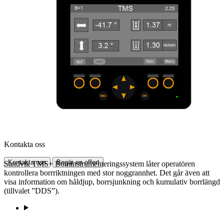
Kontakta oss
Kontakta oss
Begär en offert
Sandvik TMS+ Bominstrumenteringssystem låter operatören
kontrollera borrriktningen med stor noggrannhet. Det går även att
visa information om håldjup, borrsjunkning och kumulativ borrlängd
(tillvalet ”DDS”).