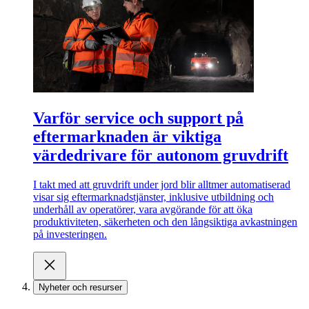
Varför service och support på
eftermarknaden är viktiga
värdedrivare för autonom gruvdrift
I takt med att gruvdrift under jord blir alltmer automatiserad
visar sig eftermarknadstjänster, inklusive utbildning och
underhåll av operatörer, vara avgörande för att öka
produktiviteten, säkerheten och den långsiktiga avkastningen
på investeringen.
Nyheter och resurser