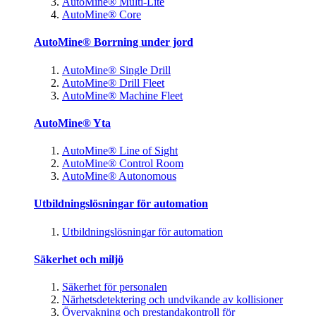
AutoMine® Multi-Lite
AutoMine® Core
AutoMine® Borrning under jord
AutoMine® Single Drill
AutoMine® Drill Fleet
AutoMine® Machine Fleet
AutoMine® Yta
AutoMine® Line of Sight
AutoMine® Control Room
AutoMine® Autonomous
Utbildningslösningar för automation
Utbildningslösningar för automation
Säkerhet och miljö
Säkerhet för personalen
Närhetsdetektering och undvikande av kollisioner
Övervakning och prestandakontroll för