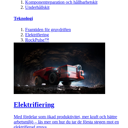
Komponentreparation och hållbarhetskit
Underhållskit
Teknologi
Framtiden för gruvdriften
Elektrifiering
RockPulse™
Elektrifiering
Med fördelar som ökad produktivitet, mer kraft och bättre
arbetsmiljö – läs mer om hur du tar de första stegen mot en
elektrifierad gruva.