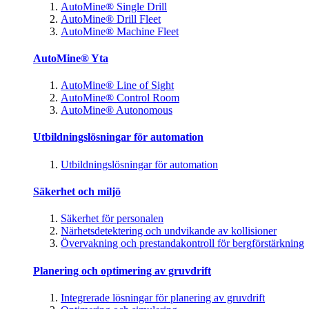
AutoMine® Single Drill
AutoMine® Drill Fleet
AutoMine® Machine Fleet
AutoMine® Yta
AutoMine® Line of Sight
AutoMine® Control Room
AutoMine® Autonomous
Utbildningslösningar för automation
Utbildningslösningar för automation
Säkerhet och miljö
Säkerhet för personalen
Närhetsdetektering och undvikande av kollisioner
Övervakning och prestandakontroll för bergförstärkning
Planering och optimering av gruvdrift
Integrerade lösningar för planering av gruvdrift