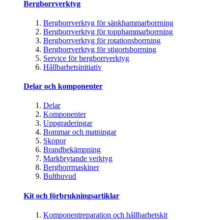
Bergborrverktyg
Bergborrverktyg för sänkhammarborrning
Bergborrverktyg för topphammarborrning
Bergborrverktyg för rotationsborrning
Bergborrverktyg för stigortsborrning
Service för bergborrverktyg
Hållbarhetsinitiativ
Delar och komponenter
Delar
Komponenter
Uppgraderingar
Bommar och matningar
Skopor
Brandbekämpning
Markbrytande verktyg
Bergborrmaskiner
Bulthuvud
Kit och förbrukningsartiklar
Komponentreparation och hållbarhetskit