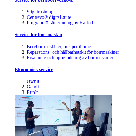
Sliputrustning
Centrevo® digital suite
Program för återvinning av Karbid
Service för borrmaskin
Bergborrmaskiner, pris per timme
Reparations- och hållbarhetskit för borrmaskiner
Ersättning och uppgradering av borrmaskiner
Ekonomisk service
OwnIt
GainIt
RunIt