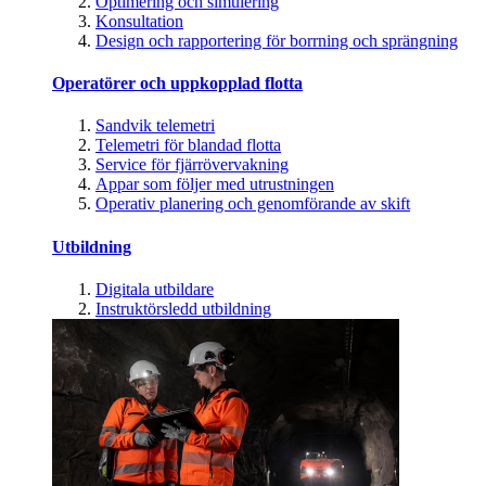
Optimering och simulering
Konsultation
Design och rapportering för borrning och sprängning
Operatörer och uppkopplad flotta
Sandvik telemetri
Telemetri för blandad flotta
Service för fjärrövervakning
Appar som följer med utrustningen
Operativ planering och genomförande av skift
Utbildning
Digitala utbildare
Instruktörsledd utbildning