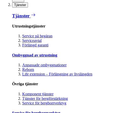
Tjänster
Tjänster
Utrustningstjänster
Service på begäran
Serviceavtal
Förlängd garanti
Ombyggnad av utrustning
Anpassade ombyggnationer
Reborn
Life extension – Förlängning av livslängden
Övriga tjänster
Komponent tjänster
Tjänster för bergförstärkning
Service för bergborrverktyg
Service för bergborrverktyg