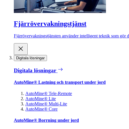
Fjärrövervakningstjänst
Fjärrövervakningstjänsten använder intelligent teknik som gör de
Digitala lösningar
Digitala lösningar
AutoMine® Lastning och transport under jord
AutoMine® Tele-Remote
AutoMine® Lite
AutoMine® Multi-Lite
AutoMine® Core
AutoMine® Borrning under jord