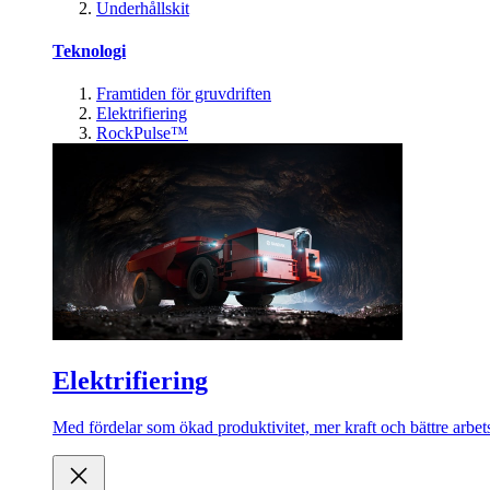
Underhållskit
Teknologi
Framtiden för gruvdriften
Elektrifiering
RockPulse™
Elektrifiering
Med fördelar som ökad produktivitet, mer kraft och bättre arbets