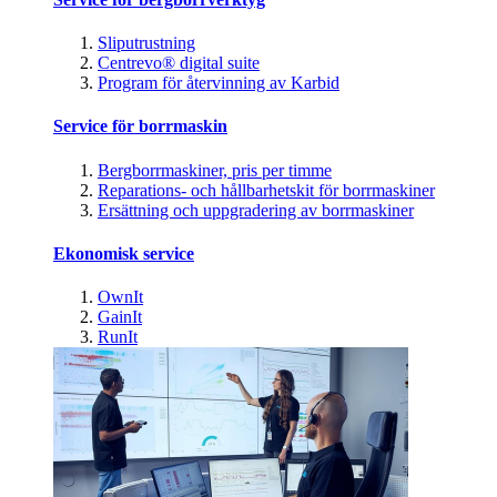
Sliputrustning
Centrevo® digital suite
Program för återvinning av Karbid
Service för borrmaskin
Bergborrmaskiner, pris per timme
Reparations- och hållbarhetskit för borrmaskiner
Ersättning och uppgradering av borrmaskiner
Ekonomisk service
OwnIt
GainIt
RunIt