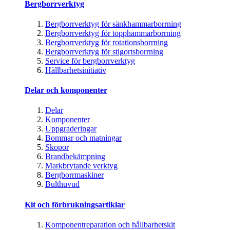
Bergborrverktyg
Bergborrverktyg för sänkhammarborrning
Bergborrverktyg för topphammarborrning
Bergborrverktyg för rotationsborrning
Bergborrverktyg för stigortsborrning
Service för bergborrverktyg
Hållbarhetsinitiativ
Delar och komponenter
Delar
Komponenter
Uppgraderingar
Bommar och matningar
Skopor
Brandbekämpning
Markbrytande verktyg
Bergborrmaskiner
Bulthuvud
Kit och förbrukningsartiklar
Komponentreparation och hållbarhetskit