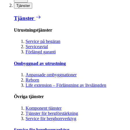
Tjänster
Tjänster
Utrustningstjänster
Service på begäran
Serviceavtal
Förlängd garanti
Ombyggnad av utrustning
Anpassade ombyggnationer
Reborn
Life extension – Förlängning av livslängden
Övriga tjänster
Komponent tjänster
Tjänster för bergförstärkning
Service för bergborrverktyg
Service för bergborrverktyg