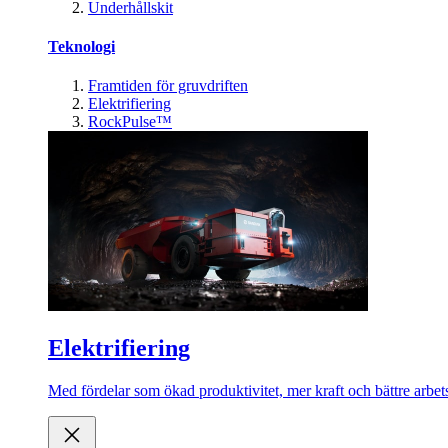
Underhållskit
Teknologi
Framtiden för gruvdriften
Elektrifiering
RockPulse™
Elektrifiering
Med fördelar som ökad produktivitet, mer kraft och bättre arbets