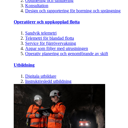
Optimering och simulering
Konsultation
Design och rapportering för borrning och sprängning
Operatörer och uppkopplad flotta
Sandvik telemetri
Telemetri för blandad flotta
Service för fjärrövervakning
Appar som följer med utrustningen
Operativ planering och genomförande av skift
Utbildning
Digitala utbildare
Instruktörsledd utbildning