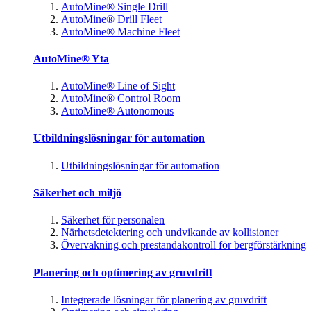
AutoMine® Single Drill
AutoMine® Drill Fleet
AutoMine® Machine Fleet
AutoMine® Yta
AutoMine® Line of Sight
AutoMine® Control Room
AutoMine® Autonomous
Utbildningslösningar för automation
Utbildningslösningar för automation
Säkerhet och miljö
Säkerhet för personalen
Närhetsdetektering och undvikande av kollisioner
Övervakning och prestandakontroll för bergförstärkning
Planering och optimering av gruvdrift
Integrerade lösningar för planering av gruvdrift