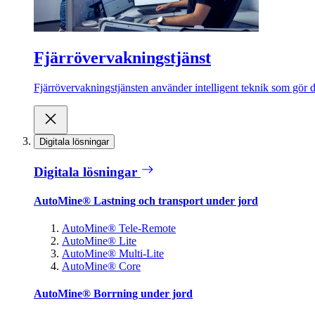
Fjärrövervakningstjänst
Fjärrövervakningstjänsten använder intelligent teknik som gör de
Digitala lösningar
Digitala lösningar
AutoMine® Lastning och transport under jord
AutoMine® Tele-Remote
AutoMine® Lite
AutoMine® Multi-Lite
AutoMine® Core
AutoMine® Borrning under jord