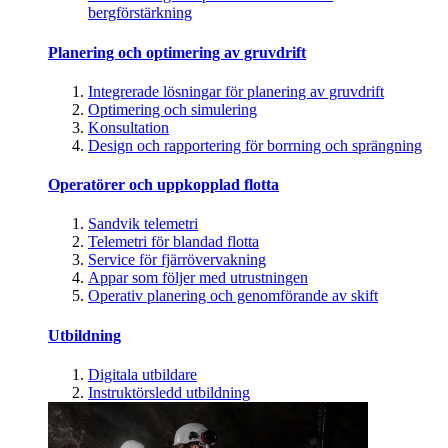
bergförstärkning
Planering och optimering av gruvdrift
Integrerade lösningar för planering av gruvdrift
Optimering och simulering
Konsultation
Design och rapportering för borrning och sprängning
Operatörer och uppkopplad flotta
Sandvik telemetri
Telemetri för blandad flotta
Service för fjärrövervakning
Appar som följer med utrustningen
Operativ planering och genomförande av skift
Utbildning
Digitala utbildare
Instruktörsledd utbildning