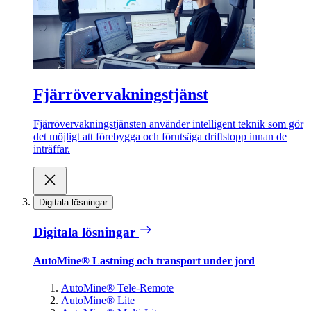
Fjärrövervakningstjänst
Fjärrövervakningstjänsten använder intelligent teknik som gör
det möjligt att förebygga och förutsäga driftstopp innan de
inträffar.
Digitala lösningar
Digitala lösningar
AutoMine® Lastning och transport under jord
AutoMine® Tele-Remote
AutoMine® Lite