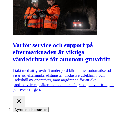
Varför service och support på
eftermarknaden är viktiga
värdedrivare för autonom gruvdrift
I takt med att gruvdrift under jord blir alltmer automatiserad
visar sig eftermarknadstjänster, inklusive utbildning och
underhåll av operatörer, vara avgörande för att öka
produktiviteten, säkerheten och den långsiktiga avkastningen
på investeringen.
Nyheter och resurser