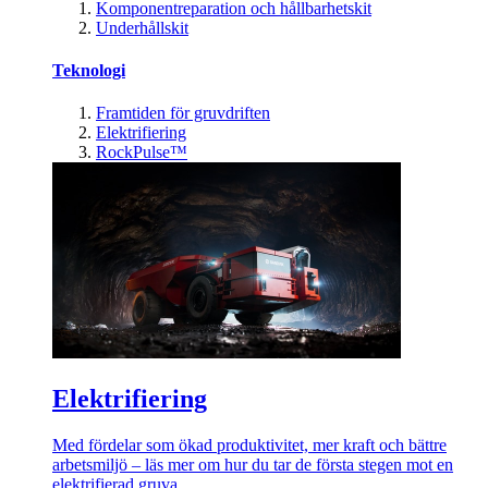
Komponentreparation och hållbarhetskit
Underhållskit
Teknologi
Framtiden för gruvdriften
Elektrifiering
RockPulse™
Elektrifiering
Med fördelar som ökad produktivitet, mer kraft och bättre
arbetsmiljö – läs mer om hur du tar de första stegen mot en
elektrifierad gruva.