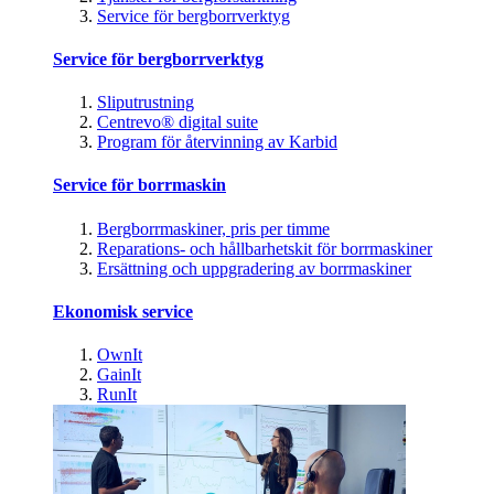
Service för bergborrverktyg
Service för bergborrverktyg
Sliputrustning
Centrevo® digital suite
Program för återvinning av Karbid
Service för borrmaskin
Bergborrmaskiner, pris per timme
Reparations- och hållbarhetskit för borrmaskiner
Ersättning och uppgradering av borrmaskiner
Ekonomisk service
OwnIt
GainIt
RunIt