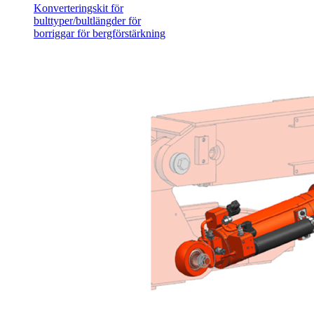
Konverteringskit för
bulttyper/bultlängder för
borriggar för bergförstärkning