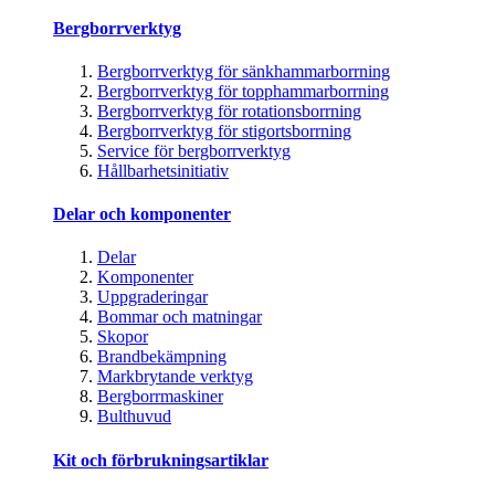
Bergborrverktyg
Bergborrverktyg för sänkhammarborrning
Bergborrverktyg för topphammarborrning
Bergborrverktyg för rotationsborrning
Bergborrverktyg för stigortsborrning
Service för bergborrverktyg
Hållbarhetsinitiativ
Delar och komponenter
Delar
Komponenter
Uppgraderingar
Bommar och matningar
Skopor
Brandbekämpning
Markbrytande verktyg
Bergborrmaskiner
Bulthuvud
Kit och förbrukningsartiklar