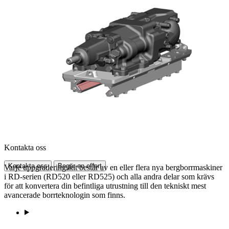
Kontakta oss
Kontakta oss
Begär en offert
Varje uppgraderingskit består av en eller flera nya bergborrmaskiner
i RD-serien (RD520 eller RD525) och alla andra delar som krävs
för att konvertera din befintliga utrustning till den tekniskt mest
avancerade borrteknologin som finns.