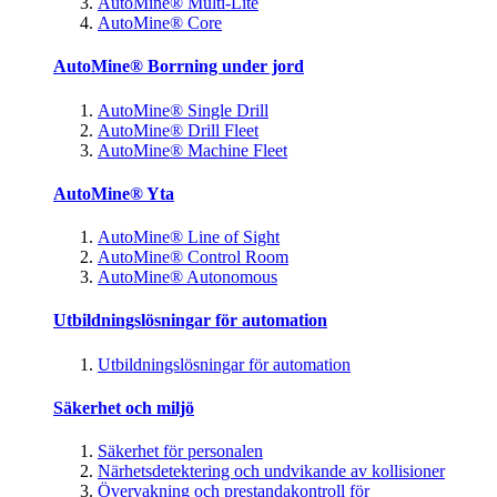
AutoMine® Multi-Lite
AutoMine® Core
AutoMine® Borrning under jord
AutoMine® Single Drill
AutoMine® Drill Fleet
AutoMine® Machine Fleet
AutoMine® Yta
AutoMine® Line of Sight
AutoMine® Control Room
AutoMine® Autonomous
Utbildningslösningar för automation
Utbildningslösningar för automation
Säkerhet och miljö
Säkerhet för personalen
Närhetsdetektering och undvikande av kollisioner
Övervakning och prestandakontroll för