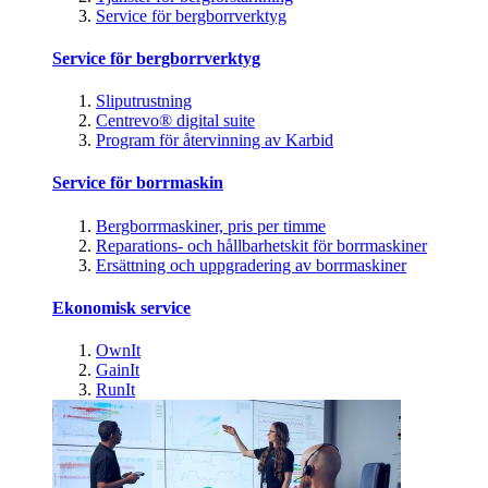
Service för bergborrverktyg
Service för bergborrverktyg
Sliputrustning
Centrevo® digital suite
Program för återvinning av Karbid
Service för borrmaskin
Bergborrmaskiner, pris per timme
Reparations- och hållbarhetskit för borrmaskiner
Ersättning och uppgradering av borrmaskiner
Ekonomisk service
OwnIt
GainIt
RunIt