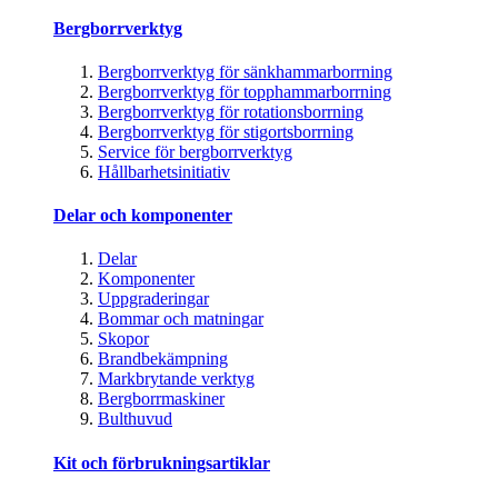
Bergborrverktyg
Bergborrverktyg för sänkhammarborrning
Bergborrverktyg för topphammarborrning
Bergborrverktyg för rotationsborrning
Bergborrverktyg för stigortsborrning
Service för bergborrverktyg
Hållbarhetsinitiativ
Delar och komponenter
Delar
Komponenter
Uppgraderingar
Bommar och matningar
Skopor
Brandbekämpning
Markbrytande verktyg
Bergborrmaskiner
Bulthuvud
Kit och förbrukningsartiklar