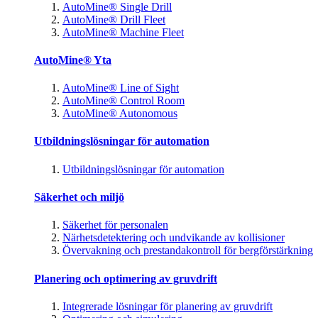
AutoMine® Single Drill
AutoMine® Drill Fleet
AutoMine® Machine Fleet
AutoMine® Yta
AutoMine® Line of Sight
AutoMine® Control Room
AutoMine® Autonomous
Utbildningslösningar för automation
Utbildningslösningar för automation
Säkerhet och miljö
Säkerhet för personalen
Närhetsdetektering och undvikande av kollisioner
Övervakning och prestandakontroll för bergförstärkning
Planering och optimering av gruvdrift
Integrerade lösningar för planering av gruvdrift