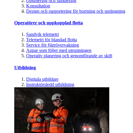
Optimering och simulering
Konsultation
Design och rapportering för borrning och sprängning
Operatörer och uppkopplad flotta
Sandvik telemetri
Telemetri för blandad flotta
Service för fjärrövervakning
Appar som följer med utrustningen
Operativ planering och genomförande av skift
Utbildning
Digitala utbildare
Instruktörsledd utbildning