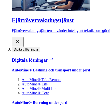
Fjärrövervakningstjänst
Fjärrövervakningstjänsten använder intelligent teknik som gör de
Digitala lösningar
Digitala lösningar
AutoMine® Lastning och transport under jord
AutoMine® Tele-Remote
AutoMine® Lite
AutoMine® Multi-Lite
AutoMine® Core
AutoMine® Borrning under jord