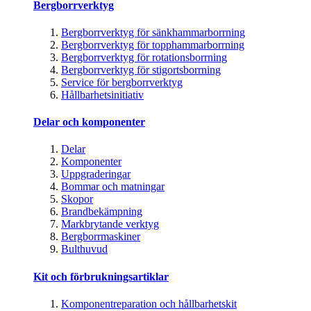
Bergborrverktyg
Bergborrverktyg för sänkhammarborrning
Bergborrverktyg för topphammarborrning
Bergborrverktyg för rotationsborrning
Bergborrverktyg för stigortsborrning
Service för bergborrverktyg
Hållbarhetsinitiativ
Delar och komponenter
Delar
Komponenter
Uppgraderingar
Bommar och matningar
Skopor
Brandbekämpning
Markbrytande verktyg
Bergborrmaskiner
Bulthuvud
Kit och förbrukningsartiklar
Komponentreparation och hållbarhetskit