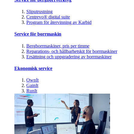
Sliputrustning
Centrevo® digital suite
Program för återvinning av Karbid
Service för borrmaskin
Bergborrmaskiner, pris per timme
Reparations- och hållbarhetskit för borrmaskiner
Ersättning och uppgradering av borrmaskiner
Ekonomisk service
OwnIt
GainIt
RunIt