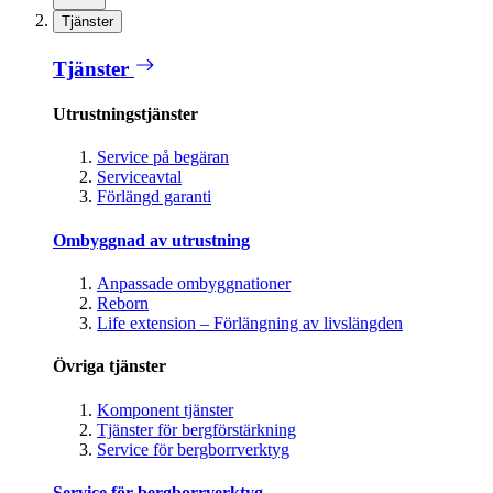
Tjänster
Tjänster
Utrustningstjänster
Service på begäran
Serviceavtal
Förlängd garanti
Ombyggnad av utrustning
Anpassade ombyggnationer
Reborn
Life extension – Förlängning av livslängden
Övriga tjänster
Komponent tjänster
Tjänster för bergförstärkning
Service för bergborrverktyg
Service för bergborrverktyg