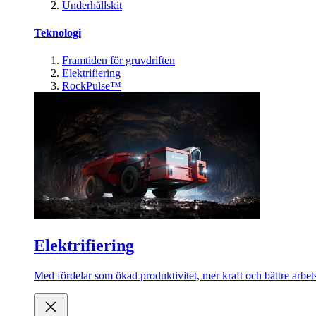
Underhållskit
Teknologi
Framtiden för gruvdriften
Elektrifiering
RockPulse™
Elektrifiering
Med fördelar som ökad produktivitet, mer kraft och bättre arbets