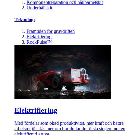
Komponentreparation och hållbarhetskit
Underhållskit
Teknologi
Framtiden för gruvdriften
Elektrifiering
RockPulse™
Elektrifiering
Med fördelar som ökad produktivitet, mer kraft och bättre
arbetsmiljö – läs mer om hur du tar de första stegen mot en
elektrifierad gruva.