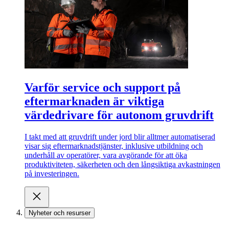
Varför service och support på
eftermarknaden är viktiga
värdedrivare för autonom gruvdrift
I takt med att gruvdrift under jord blir alltmer automatiserad
visar sig eftermarknadstjänster, inklusive utbildning och
underhåll av operatörer, vara avgörande för att öka
produktiviteten, säkerheten och den långsiktiga avkastningen
på investeringen.
Nyheter och resurser