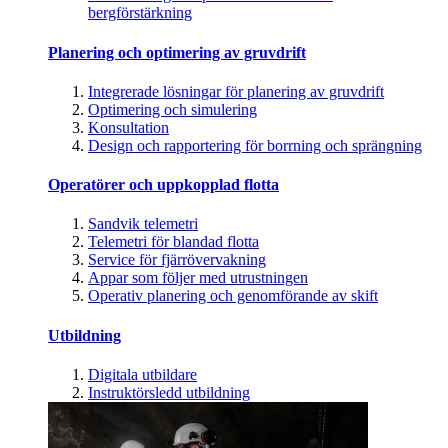
bergförstärkning
Planering och optimering av gruvdrift
Integrerade lösningar för planering av gruvdrift
Optimering och simulering
Konsultation
Design och rapportering för borrning och sprängning
Operatörer och uppkopplad flotta
Sandvik telemetri
Telemetri för blandad flotta
Service för fjärrövervakning
Appar som följer med utrustningen
Operativ planering och genomförande av skift
Utbildning
Digitala utbildare
Instruktörsledd utbildning