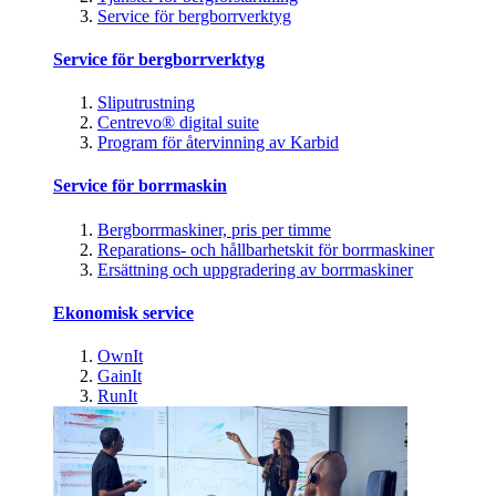
Service för bergborrverktyg
Service för bergborrverktyg
Sliputrustning
Centrevo® digital suite
Program för återvinning av Karbid
Service för borrmaskin
Bergborrmaskiner, pris per timme
Reparations- och hållbarhetskit för borrmaskiner
Ersättning och uppgradering av borrmaskiner
Ekonomisk service
OwnIt
GainIt
RunIt