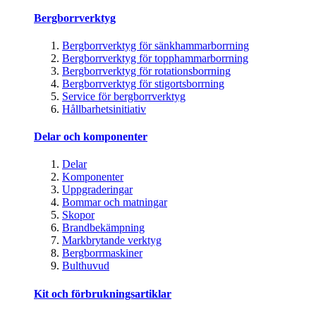
Bergborrverktyg
Bergborrverktyg för sänkhammarborrning
Bergborrverktyg för topphammarborrning
Bergborrverktyg för rotationsborrning
Bergborrverktyg för stigortsborrning
Service för bergborrverktyg
Hållbarhetsinitiativ
Delar och komponenter
Delar
Komponenter
Uppgraderingar
Bommar och matningar
Skopor
Brandbekämpning
Markbrytande verktyg
Bergborrmaskiner
Bulthuvud
Kit och förbrukningsartiklar