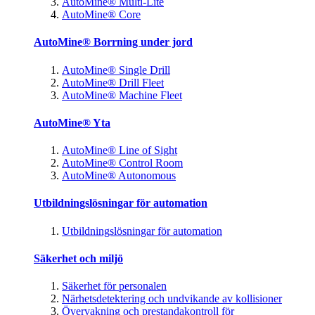
AutoMine® Multi-Lite
AutoMine® Core
AutoMine® Borrning under jord
AutoMine® Single Drill
AutoMine® Drill Fleet
AutoMine® Machine Fleet
AutoMine® Yta
AutoMine® Line of Sight
AutoMine® Control Room
AutoMine® Autonomous
Utbildningslösningar för automation
Utbildningslösningar för automation
Säkerhet och miljö
Säkerhet för personalen
Närhetsdetektering och undvikande av kollisioner
Övervakning och prestandakontroll för