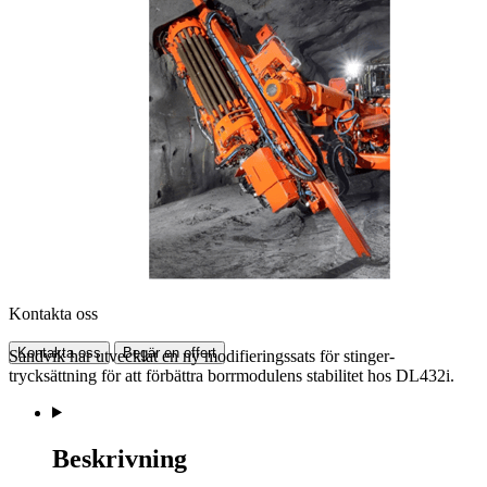
Kontakta oss
Kontakta oss
Begär en offert
Sandvik har utvecklat en ny modifieringssats för stinger-
trycksättning för att förbättra borrmodulens stabilitet hos DL432i.
Beskrivning