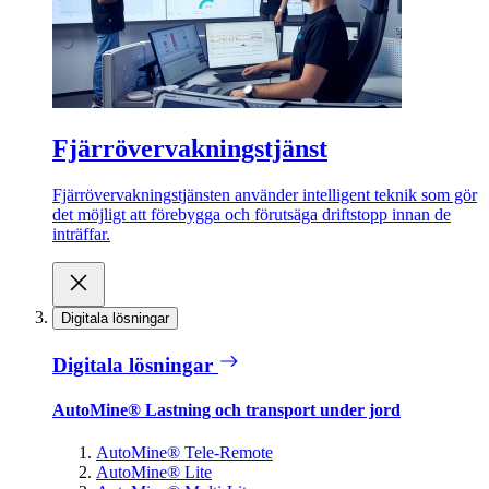
Fjärrövervakningstjänst
Fjärrövervakningstjänsten använder intelligent teknik som gör
det möjligt att förebygga och förutsäga driftstopp innan de
inträffar.
Digitala lösningar
Digitala lösningar
AutoMine® Lastning och transport under jord
AutoMine® Tele-Remote
AutoMine® Lite