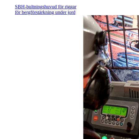
SBH-bultningshuvud för riggar
för bergförstärkning under jord