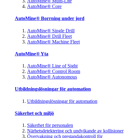
AutoMine® Multi-Lite
AutoMine® Core
AutoMine® Borrning under jord
AutoMine® Single Drill
AutoMine® Drill Fleet
AutoMine® Machine Fleet
AutoMine® Yta
AutoMine® Line of Sight
AutoMine® Control Room
AutoMine® Autonomous
Utbildningslösningar för automation
Utbildningslösningar för automation
Säkerhet och miljö
Säkerhet för personalen
Närhetsdetektering och undvikande av kollisioner
Övervakning och prestandakontroll för