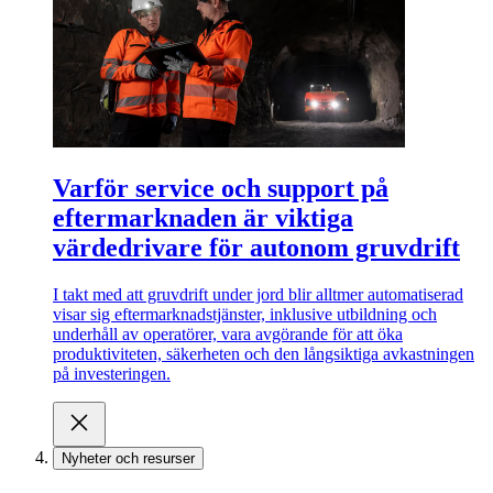
Varför service och support på
eftermarknaden är viktiga
värdedrivare för autonom gruvdrift
I takt med att gruvdrift under jord blir alltmer automatiserad
visar sig eftermarknadstjänster, inklusive utbildning och
underhåll av operatörer, vara avgörande för att öka
produktiviteten, säkerheten och den långsiktiga avkastningen
på investeringen.
Nyheter och resurser