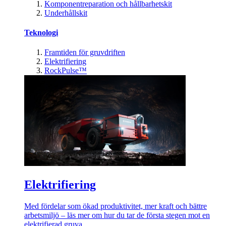
Komponentreparation och hållbarhetskit
Underhållskit
Teknologi
Framtiden för gruvdriften
Elektrifiering
RockPulse™
Elektrifiering
Med fördelar som ökad produktivitet, mer kraft och bättre
arbetsmiljö – läs mer om hur du tar de första stegen mot en
elektrifierad gruva.