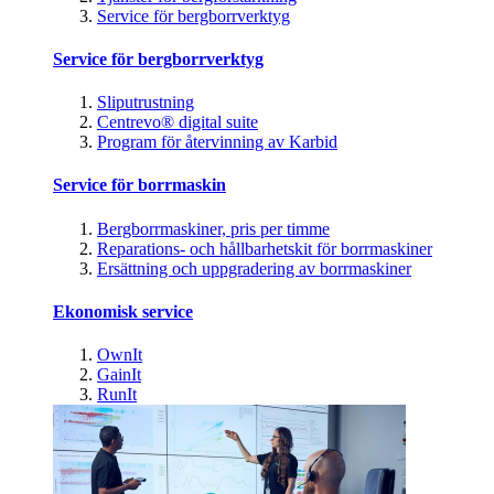
Service för bergborrverktyg
Service för bergborrverktyg
Sliputrustning
Centrevo® digital suite
Program för återvinning av Karbid
Service för borrmaskin
Bergborrmaskiner, pris per timme
Reparations- och hållbarhetskit för borrmaskiner
Ersättning och uppgradering av borrmaskiner
Ekonomisk service
OwnIt
GainIt
RunIt