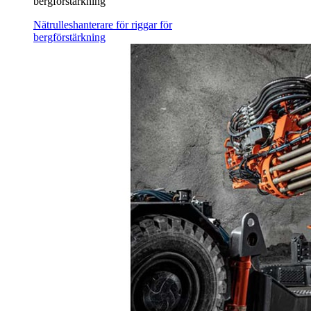
bergförstärkning
Nätrulleshanterare för riggar för
bergförstärkning