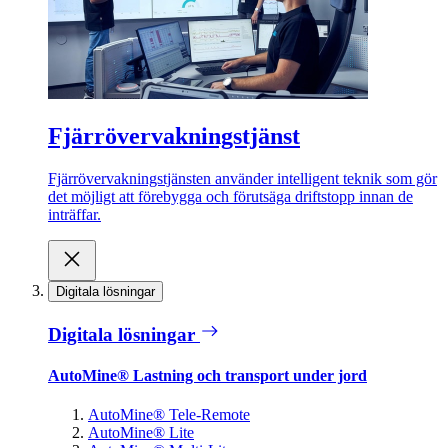
Fjärrövervakningstjänst
Fjärrövervakningstjänsten använder intelligent teknik som gör
det möjligt att förebygga och förutsäga driftstopp innan de
inträffar.
Digitala lösningar
Digitala lösningar
AutoMine® Lastning och transport under jord
AutoMine® Tele-Remote
AutoMine® Lite