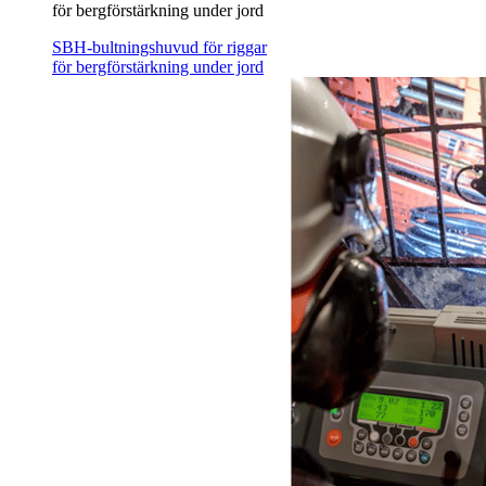
för bergförstärkning under jord
SBH-bultningshuvud för riggar
för bergförstärkning under jord