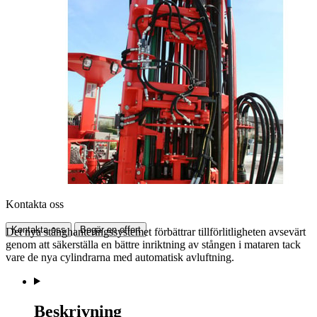
Kontakta oss
Kontakta oss
Begär en offert
Det nya stånghanteringssystemet förbättrar tillförlitligheten avsevärt
genom att säkerställa en bättre inriktning av stången i mataren tack
vare de nya cylindrarna med automatisk avluftning.
Beskrivning