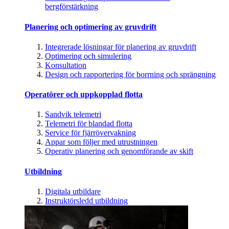
bergförstärkning
Planering och optimering av gruvdrift
Integrerade lösningar för planering av gruvdrift
Optimering och simulering
Konsultation
Design och rapportering för borrning och sprängning
Operatörer och uppkopplad flotta
Sandvik telemetri
Telemetri för blandad flotta
Service för fjärrövervakning
Appar som följer med utrustningen
Operativ planering och genomförande av skift
Utbildning
Digitala utbildare
Instruktörsledd utbildning