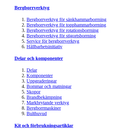
Bergborrverktyg
Bergborrverktyg för sänkhammarborrning
Bergborrverktyg för topphammarborrning
Bergborrverktyg för rotationsborrning
Bergborrverktyg för stigortsborrning
Service för bergborrverktyg
Hållbarhetsinitiativ
Delar och komponenter
Delar
Komponenter
Uppgraderingar
Bommar och matningar
Skopor
Brandbekämpning
Markbrytande verktyg
Bergborrmaskiner
Bulthuvud
Kit och förbrukningsartiklar