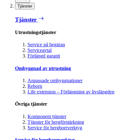
Tjänster
Tjänster
Utrustningstjänster
Service på begäran
Serviceavtal
Förlängd garanti
Ombyggnad av utrustning
Anpassade ombyggnationer
Reborn
Life extension – Förlängning av livslängden
Övriga tjänster
Komponent tjänster
Tjänster för bergförstärkning
Service för bergborrverktyg
Service för bergborrverktyg