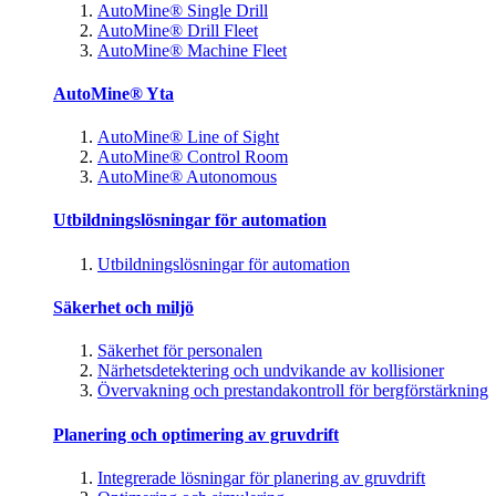
AutoMine® Single Drill
AutoMine® Drill Fleet
AutoMine® Machine Fleet
AutoMine® Yta
AutoMine® Line of Sight
AutoMine® Control Room
AutoMine® Autonomous
Utbildningslösningar för automation
Utbildningslösningar för automation
Säkerhet och miljö
Säkerhet för personalen
Närhetsdetektering och undvikande av kollisioner
Övervakning och prestandakontroll för bergförstärkning
Planering och optimering av gruvdrift
Integrerade lösningar för planering av gruvdrift