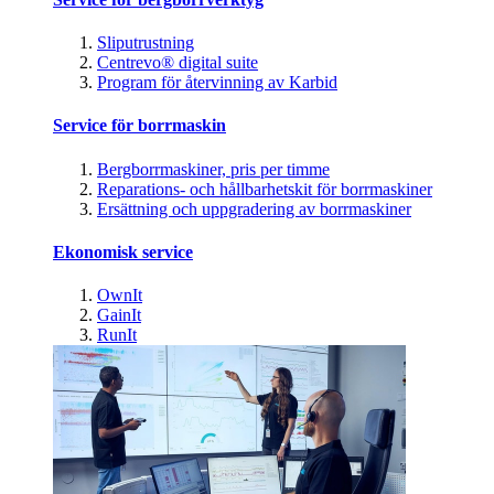
Sliputrustning
Centrevo® digital suite
Program för återvinning av Karbid
Service för borrmaskin
Bergborrmaskiner, pris per timme
Reparations- och hållbarhetskit för borrmaskiner
Ersättning och uppgradering av borrmaskiner
Ekonomisk service
OwnIt
GainIt
RunIt