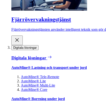
Fjärrövervakningstjänst
Fjärrövervakningstjänsten använder intelligent teknik som gör de
Digitala lösningar
Digitala lösningar
AutoMine® Lastning och transport under jord
AutoMine® Tele-Remote
AutoMine® Lite
AutoMine® Multi-Lite
AutoMine® Core
AutoMine® Borrning under jord