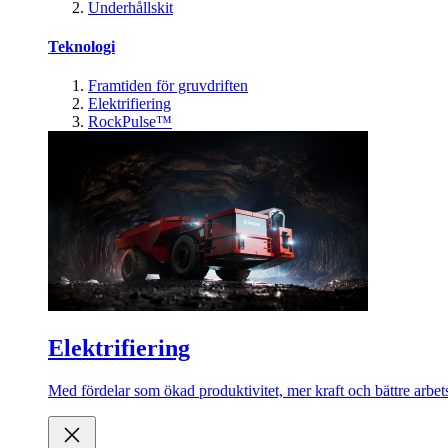
Underhållskit
Teknologi
Framtiden för gruvdriften
Elektrifiering
RockPulse™
Elektrifiering
Med fördelar som ökad produktivitet, mer kraft och bättre arbets