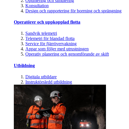
Optimering och simulering
Konsultation
Design och rapportering för borrning och sprängning
Operatörer och uppkopplad flotta
Sandvik telemetri
Telemetri för blandad flotta
Service för fjärrövervakning
Appar som följer med utrustningen
Operativ planering och genomförande av skift
Utbildning
Digitala utbildare
Instruktörsledd utbildning