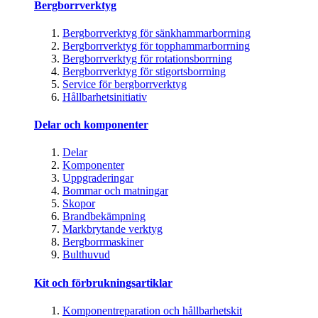
Bergborrverktyg
Bergborrverktyg för sänkhammarborrning
Bergborrverktyg för topphammarborrning
Bergborrverktyg för rotationsborrning
Bergborrverktyg för stigortsborrning
Service för bergborrverktyg
Hållbarhetsinitiativ
Delar och komponenter
Delar
Komponenter
Uppgraderingar
Bommar och matningar
Skopor
Brandbekämpning
Markbrytande verktyg
Bergborrmaskiner
Bulthuvud
Kit och förbrukningsartiklar
Komponentreparation och hållbarhetskit