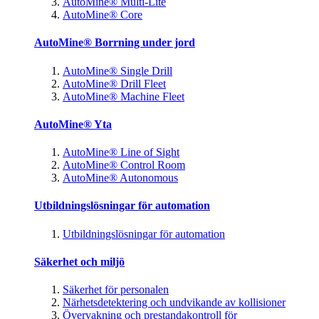
AutoMine® Multi-Lite
AutoMine® Core
AutoMine® Borrning under jord
AutoMine® Single Drill
AutoMine® Drill Fleet
AutoMine® Machine Fleet
AutoMine® Yta
AutoMine® Line of Sight
AutoMine® Control Room
AutoMine® Autonomous
Utbildningslösningar för automation
Utbildningslösningar för automation
Säkerhet och miljö
Säkerhet för personalen
Närhetsdetektering och undvikande av kollisioner
Övervakning och prestandakontroll för