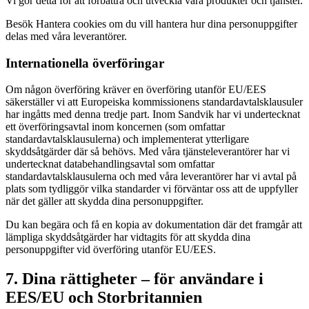
Vi gör detta för att förbättra och utveckla våra produkter och tjänster.
Besök Hantera cookies om du vill hantera hur dina personuppgifter
delas med våra leverantörer.
Internationella överföringar
Om någon överföring kräver en överföring utanför EU/EES
säkerställer vi att Europeiska kommissionens standardavtalsklausuler
har ingåtts med denna tredje part. Inom Sandvik har vi undertecknat
ett överföringsavtal inom koncernen (som omfattar
standardavtalsklausulerna) och implementerat ytterligare
skyddsåtgärder där så behövs. Med våra tjänsteleverantörer har vi
undertecknat databehandlingsavtal som omfattar
standardavtalsklausulerna och med våra leverantörer har vi avtal på
plats som tydliggör vilka standarder vi förväntar oss att de uppfyller
när det gäller att skydda dina personuppgifter.
Du kan begära och få en kopia av dokumentation där det framgår att
lämpliga skyddsåtgärder har vidtagits för att skydda dina
personuppgifter vid överföring utanför EU/EES.
7. Dina rättigheter – för användare i
EES/EU och Storbritannien