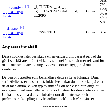
Sess
730 
_hjTLDTest, _ga, _gid,
home.sandvik
1 da
_gat_UA-26247901-1, _hjid,
3:e part
Öppnas i nytt
0 da
zte2095
fönster
356 
Sess
nr-data.net
JSESSIONID
3:e part
Sess
Öppnas i nytt
fönster
Anpassat innehåll
Dessa cookies låter oss skapa en användarprofil baserat på vad du
gör i webbläsaren, så att vi kan visa innehåll som är mer relevant för
dina intressen. Användning av dessa cookies bygger på ditt
samtycke.
De personuppgifter som behandlas i detta syfte är följande: Dina
surfaktiviteter, enhetsattribut, inklusive länkar du har klickat på eller
delat med andra, vilken typ av innehåll du har visat, hur länge du
interagerat med innehållet samt tid och datum för dessa interaktioner.
Utifrån dessa data drar vi slutsatser om dina intressen och
preferenser i koppling till vårt onlineinnehåll och våra tjänster.
Anpassat innehåll