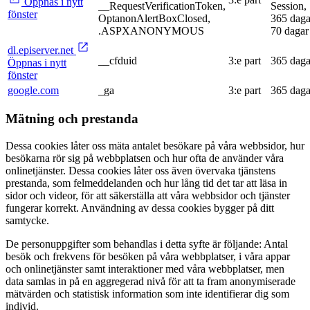
Öppnas i nytt
__RequestVerificationToken,
Session,
fönster
OptanonAlertBoxClosed,
365 daga
.ASPXANONYMOUS
70 dagar
dl.episerver.net
__cfduid
3:e part
365 daga
Öppnas i nytt
fönster
google.com
_ga
3:e part
365 daga
Mätning och prestanda
Dessa cookies låter oss mäta antalet besökare på våra webbsidor, hur
besökarna rör sig på webbplatsen och hur ofta de använder våra
onlinetjänster. Dessa cookies låter oss även övervaka tjänstens
prestanda, som felmeddelanden och hur lång tid det tar att läsa in
sidor och videor, för att säkerställa att våra webbsidor och tjänster
fungerar korrekt. Användning av dessa cookies bygger på ditt
samtycke.
De personuppgifter som behandlas i detta syfte är följande: Antal
besök och frekvens för besöken på våra webbplatser, i våra appar
och onlinetjänster samt interaktioner med våra webbplatser, men
data samlas in på en aggregerad nivå för att ta fram anonymiserade
mätvärden och statistisk information som inte identifierar dig som
individ.