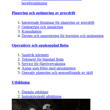
bergförstärkning
Planering och optimering av gruvdrift
Integrerade lösningar för planering av gruvdrift
Optimering och simulering
Konsultation
Design och rapportering för borrning och sprängning
Operatörer och uppkopplad flotta
Sandvik telemetri
Telemetri för blandad flotta
Service för fjärrövervakning
Appar som följer med utrustningen
Operativ planering och genomförande av skift
Utbildning
Digitala utbildare
Instruktörsledd utbildning