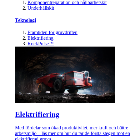
Komponentreparation och hållbarhetskit
Underhållskit
Teknologi
Framtiden för gruvdriften
Elektrifiering
RockPulse™
Elektrifiering
Med fördelar som ökad produktivitet, mer kraft och bättre
arbetsmiljö – läs mer om hur du tar de första stegen mot en
elektrifierad gruva.