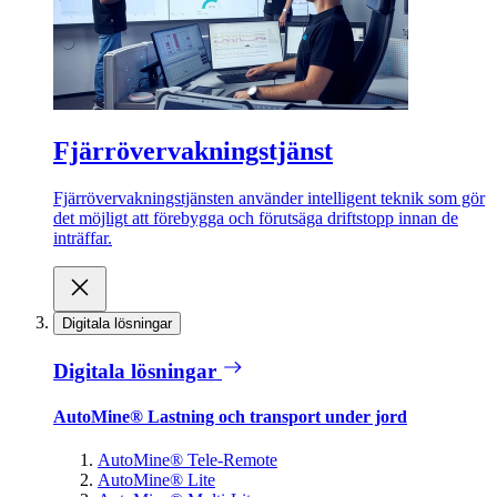
Fjärrövervakningstjänst
Fjärrövervakningstjänsten använder intelligent teknik som gör
det möjligt att förebygga och förutsäga driftstopp innan de
inträffar.
Digitala lösningar
Digitala lösningar
AutoMine® Lastning och transport under jord
AutoMine® Tele-Remote
AutoMine® Lite