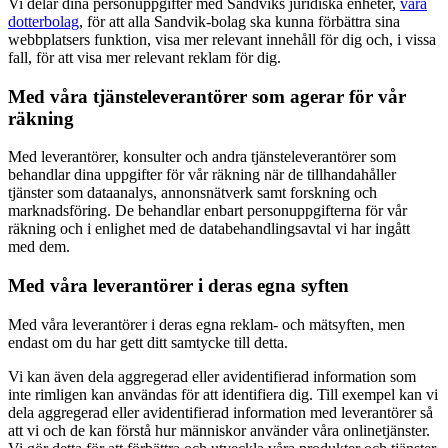
Vi delar dina personuppgifter med Sandviks juridiska enheter,
våra
dotterbolag
, för att alla Sandvik-bolag ska kunna förbättra sina
webbplatsers funktion, visa mer relevant innehåll för dig och, i vissa
fall, för att visa mer relevant reklam för dig.
Med våra tjänsteleverantörer som agerar för vår
räkning
Med leverantörer, konsulter och andra tjänsteleverantörer som
behandlar dina uppgifter för vår räkning när de tillhandahåller
tjänster som dataanalys, annonsnätverk samt forskning och
marknadsföring. De behandlar enbart personuppgifterna för vår
räkning och i enlighet med de databehandlingsavtal vi har ingått
med dem.
Med våra leverantörer i deras egna syften
Med våra leverantörer i deras egna reklam- och mätsyften, men
endast om du har gett ditt samtycke till detta.
Vi kan även dela aggregerad eller avidentifierad information som
inte rimligen kan användas för att identifiera dig. Till exempel kan vi
dela aggregerad eller avidentifierad information med leverantörer så
att vi och de kan förstå hur människor använder våra onlinetjänster.