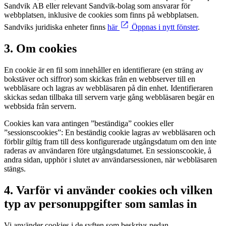
Sandvik AB eller relevant Sandvik-bolag som ansvarar för
webbplatsen, inklusive de cookies som finns på webbplatsen.
Sandviks juridiska enheter finns
här
Öppnas i nytt fönster
.
3. Om cookies
En cookie är en fil som innehåller en identifierare (en sträng av
bokstäver och siffror) som skickas från en webbserver till en
webbläsare och lagras av webbläsaren på din enhet. Identifieraren
skickas sedan tillbaka till servern varje gång webbläsaren begär en
webbsida från servern.
Cookies kan vara antingen ”beständiga” cookies eller
”sessionscookies”: En beständig cookie lagras av webbläsaren och
förblir giltig fram till dess konfigurerade utgångsdatum om den inte
raderas av användaren före utgångsdatumet. En sessionscookie, å
andra sidan, upphör i slutet av användarsessionen, när webbläsaren
stängs.
4. Varför vi använder cookies och vilken
typ av personuppgifter som samlas in
Vi använder cookies i de syften som beskrivs nedan.