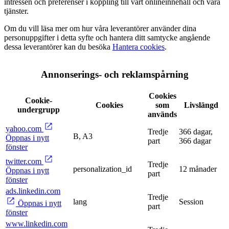
intressen och preferenser i koppling till vårt onlineinnehåll och våra
tjänster.
Om du vill läsa mer om hur våra leverantörer använder dina
personuppgifter i detta syfte och hantera ditt samtycke angående
dessa leverantörer kan du besöka
Hantera cookies
.
Annonserings- och reklamspårning
Cookies
Cookie-
Cookies
som
Livslängd
undergrupp
används
yahoo.com
Tredje
366 dagar,
B, A3
Öppnas i nytt
part
366 dagar
fönster
twitter.com
Tredje
personalization_id
12 månader
Öppnas i nytt
part
fönster
ads.linkedin.com
Tredje
lang
Session
Öppnas i nytt
part
fönster
www.linkedin.com