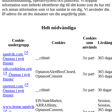
tidszonsinställning, operativsystem och plattform. Vi kopplar
information som indirekt identifierar dig till ditt konto (om du har ett)
och annan information som vi har samlat in om dig. Vi använder din
IP-adress för att dra slutsatser om din
ungefärlig
plats.
Helt nödvändiga
Cookies
Cookie-
Cookies
som
Livslän
undergrupp
används
sandvik.com
__cfduid
3:e part
365 daga
Öppnas i nytt
fönster
cdn.cookielaw.org
OptanonAlertBoxClosed,
365 daga
3:e part
Öppnas i nytt
OptanonConsent
365 daga
fönster
onetrust.com
__cfduid
3:e part
30 dagar
Öppnas i nytt
fönster
EPi:StateMarker,
Session,
ARRAffinity,
Session,
www.home.sandvik
OptanonConsent,
365 daga
3:e part