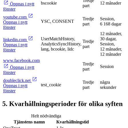
Tredje
bscookie
12 månader
Öppnas i nytt
part
fönster
youtube.com
Tredje
Session,
YSC, CONSENT
Öppnas i nytt
part
6 168 dagar
fönster
12 månader,
UserMatchHistory,
30 dagar,
linkedin.com
Tredje
AnalyticsSyncHistory,
Session,
Öppnas i nytt
part
lang, bcookie, lidc
12 månader,
fönster
12 månader
www.facebook.com
Tredje
Session
Öppnas i nytt
part
fönster
doubleclick.net
Tredje
några
test_cookie
Öppnas i nytt
part
sekunder
fönster
5. Kvarhållningsperioder för olika syften
Helt nödvändiga
Tjänstens namn
Kvarhållningstid