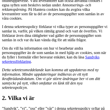
onlineupplevelse. Våra leverantörer kan också använda cookies i
egna syften som beskrivs nedan under
Annonserings- och
reklamspårning
. På Hantera cookies kan du avgöra vilka
leverantörer som får ta del av de personuppgifter som samlas in av
våra cookies.
I denna sekretesspolicy förklarar vi vilka typer av personuppgifter vi
samlar in, varför, på vilken rättslig grund och vart de överförs. Vi
förklarar även dina rättigheter vad gäller de personuppgifter som
samlas in och var du kan vända dig för att ställa frågor.
Om du vill ha information om hur vi bearbetar andra
personuppgifter än de som samlas in med hjälp av cookies, som när
du fyller i formulär eller besvarar enkäter, kan du läsa
Sandviks
sekretessförklaring
.
Detta sekretessmeddelande kan komma att uppdateras med ny
information. Mindre uppdateringar indikeras av ett nytt
ikraftträdandedatum.
Om vi gör större ändringar ber vi om ditt
samtycke på nytt, vilket omfattar en länk till den nya
sekretesspolicyn.
2. Vilka vi är
”Sandvik”, ”vi”, ”oss” eller ”vår” i denna sekretesspolicy syftar på