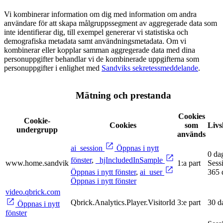
Vi kombinerar information om dig med information om andra
användare för att skapa målgruppssegment av aggregerade data som
inte identifierar dig, till exempel genererar vi statistiska och
demografiska metadata samt användningsmetadata. Om vi
kombinerar eller kopplar samman aggregerade data med dina
personuppgifter behandlar vi de kombinerade uppgifterna som
personuppgifter i enlighet med
Sandviks sekretessmeddelande
.
Mätning och prestanda
Cookies
Cookie-
Cookies
som
Livs
undergrupp
används
ai_session
Öppnas i nytt
0 da
fönster
,
_hjIncludedInSample
www.home.sandvik
1:a part
Sess
Öppnas i nytt fönster
,
ai_user
365 
Öppnas i nytt fönster
video.qbrick.com
Qbrick.Analytics.Player.VisitorId
3:e part
30 d
Öppnas i nytt
fönster