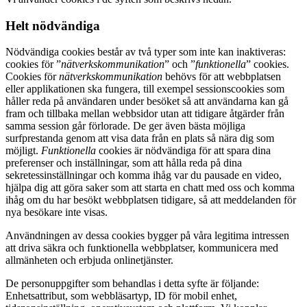
Helt nödvändiga
Nödvändiga cookies består av två typer som inte kan inaktiveras:
cookies för ”
nätverkskommunikation
” och ”
funktionella
” cookies.
Cookies för
nätverkskommunikation
behövs för att webbplatsen
eller applikationen ska fungera, till exempel sessionscookies som
håller reda på användaren under besöket så att användarna kan gå
fram och tillbaka mellan webbsidor utan att tidigare åtgärder från
samma session går förlorade. De ger även bästa möjliga
surfprestanda genom att visa data från en plats så nära dig som
möjligt.
Funktionella
cookies är nödvändiga för att spara dina
preferenser och inställningar, som att hålla reda på dina
sekretessinställningar och komma ihåg var du pausade en video,
hjälpa dig att göra saker som att starta en chatt med oss och komma
ihåg om du har besökt webbplatsen tidigare, så att meddelanden för
nya besökare inte visas.
Användningen av dessa cookies bygger på våra legitima intressen
att driva säkra och funktionella webbplatser, kommunicera med
allmänheten och erbjuda onlinetjänster.
De personuppgifter som behandlas i detta syfte är följande:
Enhetsattribut, som webbläsartyp, ID för mobil enhet,