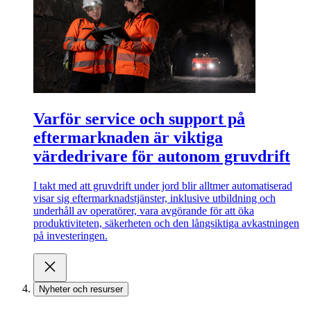
Varför service och support på
eftermarknaden är viktiga
värdedrivare för autonom gruvdrift
I takt med att gruvdrift under jord blir alltmer automatiserad
visar sig eftermarknadstjänster, inklusive utbildning och
underhåll av operatörer, vara avgörande för att öka
produktiviteten, säkerheten och den långsiktiga avkastningen
på investeringen.
Nyheter och resurser