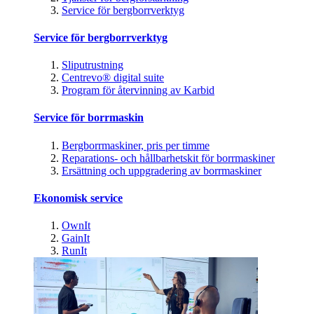
Service för bergborrverktyg
Service för bergborrverktyg
Sliputrustning
Centrevo® digital suite
Program för återvinning av Karbid
Service för borrmaskin
Bergborrmaskiner, pris per timme
Reparations- och hållbarhetskit för borrmaskiner
Ersättning och uppgradering av borrmaskiner
Ekonomisk service
OwnIt
GainIt
RunIt