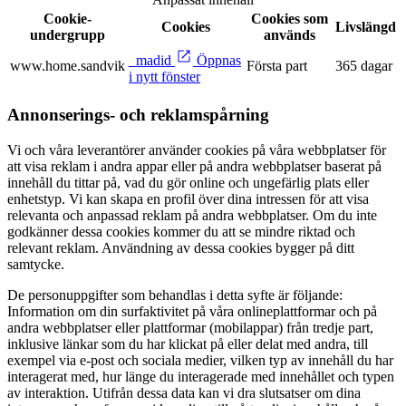
Cookie-
Cookies som
Cookies
Livslängd
undergrupp
används
_madid
Öppnas
www.home.sandvik
Första part
365 dagar
i nytt fönster
Annonserings- och reklamspårning
Vi och våra leverantörer använder cookies på våra webbplatser för
att visa reklam i andra appar eller på andra webbplatser baserat på
innehåll du tittar på, vad du gör online och ungefärlig plats eller
enhetstyp. Vi kan skapa en profil över dina intressen för att visa
relevanta och anpassad reklam på andra webbplatser. Om du inte
godkänner dessa cookies kommer du att se mindre riktad och
relevant reklam. Användning av dessa cookies bygger på ditt
samtycke.
De personuppgifter som behandlas i detta syfte är följande:
Information om din surfaktivitet på våra onlineplattformar och på
andra webbplatser eller plattformar (mobilappar) från tredje part,
inklusive länkar som du har klickat på eller delat med andra, till
exempel via e-post och sociala medier, vilken typ av innehåll du har
interagerat med, hur länge du interagerade med innehållet och typen
av interaktion. Utifrån dessa data kan vi dra slutsatser om dina