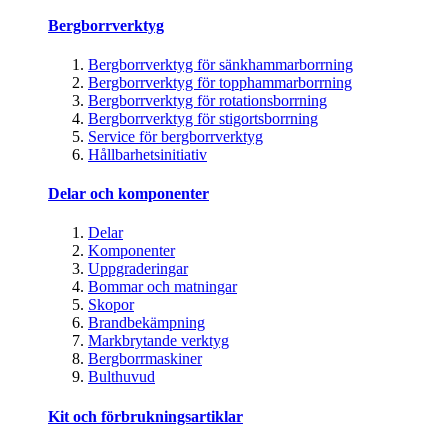
Bergborrverktyg
Bergborrverktyg för sänkhammarborrning
Bergborrverktyg för topphammarborrning
Bergborrverktyg för rotationsborrning
Bergborrverktyg för stigortsborrning
Service för bergborrverktyg
Hållbarhetsinitiativ
Delar och komponenter
Delar
Komponenter
Uppgraderingar
Bommar och matningar
Skopor
Brandbekämpning
Markbrytande verktyg
Bergborrmaskiner
Bulthuvud
Kit och förbrukningsartiklar