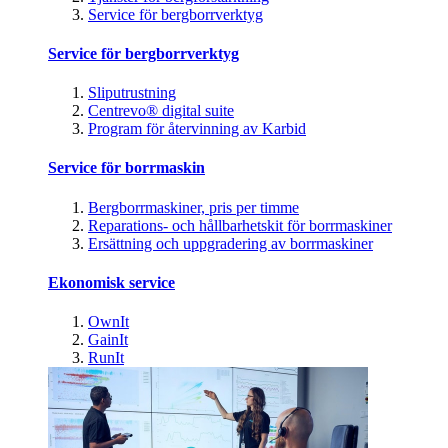
Service för bergborrverktyg
Service för bergborrverktyg
Sliputrustning
Centrevo® digital suite
Program för återvinning av Karbid
Service för borrmaskin
Bergborrmaskiner, pris per timme
Reparations- och hållbarhetskit för borrmaskiner
Ersättning och uppgradering av borrmaskiner
Ekonomisk service
OwnIt
GainIt
RunIt