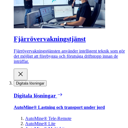
Fjärrövervakningstjänst
Fjärrövervakningstjänsten använder intelligent teknik som gör
det möjligt att förebygga och förutsäga driftstopp innan de
inträffar.
Digitala lösningar
Digitala lösningar
AutoMine® Lastning och transport under jord
AutoMine® Tele-Remote
AutoMine® Lite