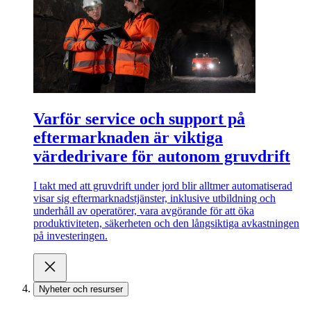
Varför service och support på
eftermarknaden är viktiga
värdedrivare för autonom gruvdrift
I takt med att gruvdrift under jord blir alltmer automatiserad
visar sig eftermarknadstjänster, inklusive utbildning och
underhåll av operatörer, vara avgörande för att öka
produktiviteten, säkerheten och den långsiktiga avkastningen
på investeringen.
Nyheter och resurser