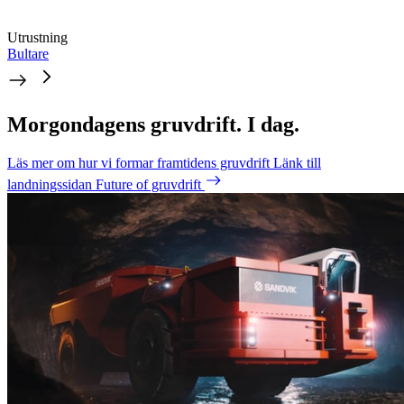
Utrustning
Bultare
Morgondagens gruvdrift. I dag.
Läs mer om hur vi formar framtidens gruvdrift
Länk till
landningssidan Future of gruvdrift