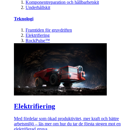
Komponentreparation och hållbarhetskit
Underhållskit
Teknologi
Framtiden för gruvdriften
Elektrifiering
RockPulse™
Elektrifiering
Med fördelar som ökad produktivitet, mer kraft och bättre
arbetsmiljö – läs mer om hur du tar de första stegen mot en
elektrifierad gruva.