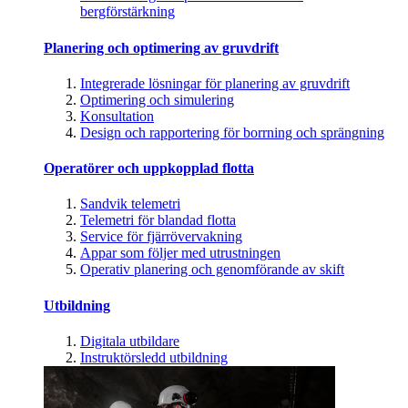
bergförstärkning
Planering och optimering av gruvdrift
Integrerade lösningar för planering av gruvdrift
Optimering och simulering
Konsultation
Design och rapportering för borrning och sprängning
Operatörer och uppkopplad flotta
Sandvik telemetri
Telemetri för blandad flotta
Service för fjärrövervakning
Appar som följer med utrustningen
Operativ planering och genomförande av skift
Utbildning
Digitala utbildare
Instruktörsledd utbildning