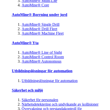
AutoMine® Multi-Lite
AutoMine® Core
AutoMine® Borrning under jord
AutoMine® Single Drill
AutoMine® Drill Fleet
AutoMine® Machine Fleet
AutoMine® Yta
AutoMine® Line of Sight
AutoMine® Control Room
AutoMine® Autonomous
Utbildningslösningar för automation
Utbildningslösningar för automation
Säkerhet och miljö
Säkerhet för personalen
Närhetsdetektering och undvikande av kollisioner
Övervakning och prestandakontroll för