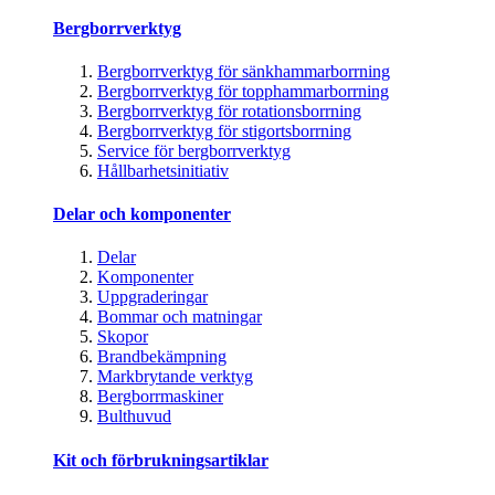
Bergborrverktyg
Bergborrverktyg för sänkhammarborrning
Bergborrverktyg för topphammarborrning
Bergborrverktyg för rotationsborrning
Bergborrverktyg för stigortsborrning
Service för bergborrverktyg
Hållbarhetsinitiativ
Delar och komponenter
Delar
Komponenter
Uppgraderingar
Bommar och matningar
Skopor
Brandbekämpning
Markbrytande verktyg
Bergborrmaskiner
Bulthuvud
Kit och förbrukningsartiklar