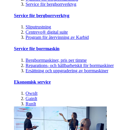
Service för bergborrverktyg
Service för bergborrverktyg
Sliputrustning
Centrevo® digital suite
Program för återvinning av Karbid
Service för borrmaskin
Bergborrmaskiner, pris per timme
Reparations- och hållbarhetskit för borrmaskiner
Ersättning och uppgradering av borrmaskiner
Ekonomisk service
OwnIt
GainIt
RunIt