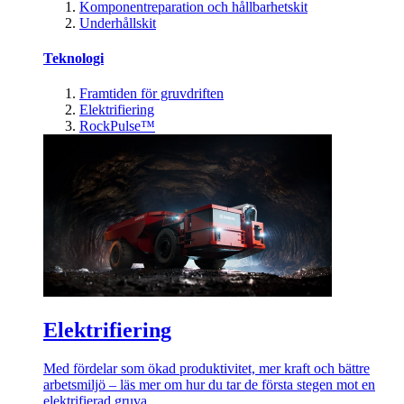
Komponentreparation och hållbarhetskit
Underhållskit
Teknologi
Framtiden för gruvdriften
Elektrifiering
RockPulse™
Elektrifiering
Med fördelar som ökad produktivitet, mer kraft och bättre
arbetsmiljö – läs mer om hur du tar de första stegen mot en
elektrifierad gruva.