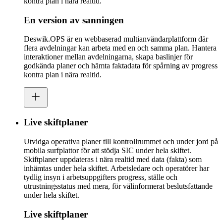
kontra plan i nära realtid.
En version av sanningen
Deswik.OPS är en webbaserad multianvändarplattform där
flera avdelningar kan arbeta med en och samma plan. Hantera
interaktioner mellan avdelningarna, skapa baslinjer för
godkända planer och hämta faktadata för spårning av progress
kontra plan i nära realtid.
Live skiftplaner
Utvidga operativa planer till kontrollrummet och under jord på
mobila surfplattor för att stödja SIC under hela skiftet.
Skiftplaner uppdateras i nära realtid med data (fakta) som
inhämtas under hela skiftet. Arbetsledare och operatörer har
tydlig insyn i arbetsuppgifters progress, ställe och
utrustningsstatus med mera, för välinformerat beslutsfattande
under hela skiftet.
Live skiftplaner