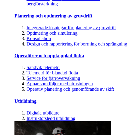
bergförstärkning
Planering och optimering av gruvdrift
Integrerade lösningar för planering av gruvdrift
Optimering och simulering
Konsultation
Design och rapportering för borrning och sprängning
Operatörer och uppkopplad flotta
Sandvik telemetri
Telemetri för blandad flotta
Service för fjärrövervakning
Appar som följer med utrustningen
Operativ planering och genomförande av skift
Utbildning
Digitala utbildare
Instruktörsledd utbildning