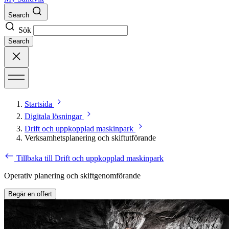
Search
Sök
Search
Startsida
Digitala lösningar
Drift och uppkopplad maskinpark
Verksamhetsplanering och skiftutförande
Tillbaka till Drift och uppkopplad maskinpark
Operativ planering och skiftgenomförande
Begär en offert