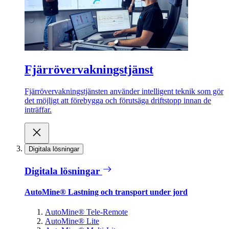
Fjärrövervakningstjänst
Fjärrövervakningstjänsten använder intelligent teknik som gör
det möjligt att förebygga och förutsäga driftstopp innan de
inträffar.
Digitala lösningar
Digitala lösningar
AutoMine® Lastning och transport under jord
AutoMine® Tele-Remote
AutoMine® Lite