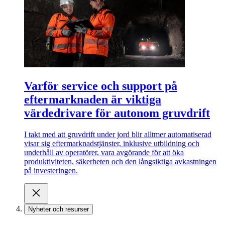
Varför service och support på
eftermarknaden är viktiga
värdedrivare för autonom gruvdrift
I takt med att gruvdrift under jord blir alltmer automatiserad
visar sig eftermarknadstjänster, inklusive utbildning och
underhåll av operatörer, vara avgörande för att öka
produktiviteten, säkerheten och den långsiktiga avkastningen
på investeringen.
Nyheter och resurser