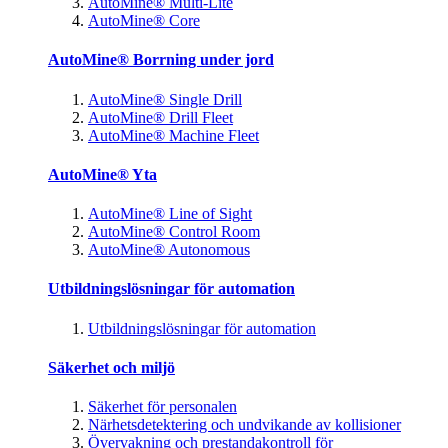
AutoMine® Multi-Lite
AutoMine® Core
AutoMine® Borrning under jord
AutoMine® Single Drill
AutoMine® Drill Fleet
AutoMine® Machine Fleet
AutoMine® Yta
AutoMine® Line of Sight
AutoMine® Control Room
AutoMine® Autonomous
Utbildningslösningar för automation
Utbildningslösningar för automation
Säkerhet och miljö
Säkerhet för personalen
Närhetsdetektering och undvikande av kollisioner
Övervakning och prestandakontroll för