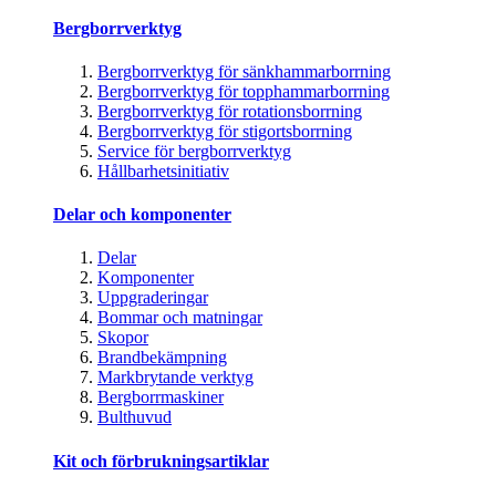
Bergborrverktyg
Bergborrverktyg för sänkhammarborrning
Bergborrverktyg för topphammarborrning
Bergborrverktyg för rotationsborrning
Bergborrverktyg för stigortsborrning
Service för bergborrverktyg
Hållbarhetsinitiativ
Delar och komponenter
Delar
Komponenter
Uppgraderingar
Bommar och matningar
Skopor
Brandbekämpning
Markbrytande verktyg
Bergborrmaskiner
Bulthuvud
Kit och förbrukningsartiklar