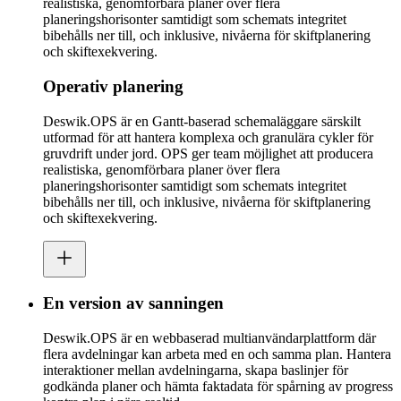
realistiska, genomförbara planer över flera
planeringshorisonter samtidigt som schemats integritet
bibehålls ner till, och inklusive, nivåerna för skiftplanering
och skiftexekvering.
Operativ planering
Deswik.OPS är en Gantt-baserad schemaläggare särskilt
utformad för att hantera komplexa och granulära cykler för
gruvdrift under jord. OPS ger team möjlighet att producera
realistiska, genomförbara planer över flera
planeringshorisonter samtidigt som schemats integritet
bibehålls ner till, och inklusive, nivåerna för skiftplanering
och skiftexekvering.
En version av sanningen
Deswik.OPS är en webbaserad multianvändarplattform där
flera avdelningar kan arbeta med en och samma plan. Hantera
interaktioner mellan avdelningarna, skapa baslinjer för
godkända planer och hämta faktadata för spårning av progress