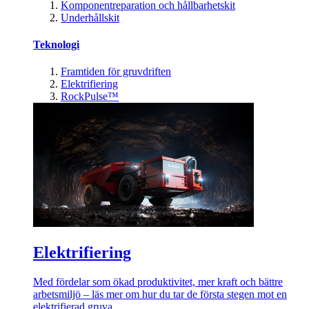
Komponentreparation och hållbarhetskit
Underhållskit
Teknologi
Framtiden för gruvdriften
Elektrifiering
RockPulse™
Elektrifiering
Med fördelar som ökad produktivitet, mer kraft och bättre
arbetsmiljö – läs mer om hur du tar de första stegen mot en
elektrifierad gruva.