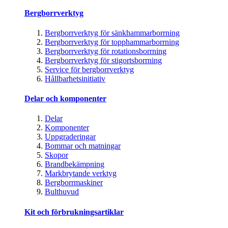
Bergborrverktyg
Bergborrverktyg för sänkhammarborrning
Bergborrverktyg för topphammarborrning
Bergborrverktyg för rotationsborrning
Bergborrverktyg för stigortsborrning
Service för bergborrverktyg
Hållbarhetsinitiativ
Delar och komponenter
Delar
Komponenter
Uppgraderingar
Bommar och matningar
Skopor
Brandbekämpning
Markbrytande verktyg
Bergborrmaskiner
Bulthuvud
Kit och förbrukningsartiklar