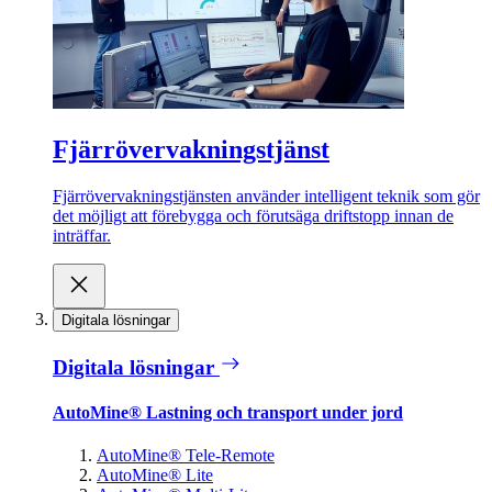
Fjärrövervakningstjänst
Fjärrövervakningstjänsten använder intelligent teknik som gör
det möjligt att förebygga och förutsäga driftstopp innan de
inträffar.
Digitala lösningar
Digitala lösningar
AutoMine® Lastning och transport under jord
AutoMine® Tele-Remote
AutoMine® Lite