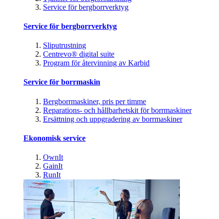
Service för bergborrverktyg
Service för bergborrverktyg
Sliputrustning
Centrevo® digital suite
Program för återvinning av Karbid
Service för borrmaskin
Bergborrmaskiner, pris per timme
Reparations- och hållbarhetskit för borrmaskiner
Ersättning och uppgradering av borrmaskiner
Ekonomisk service
OwnIt
GainIt
RunIt