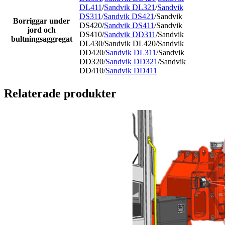
DL411
/
Sandvik DL321
/
Sandvik
DS311
/
Sandvik DS421
/Sandvik
Borriggar under
DS420/
Sandvik DS411
/Sandvik
jord och
DS410/
Sandvik DD311
/Sandvik
bultningsaggregat
DL430/Sandvik DL420/Sandvik
DD420/
Sandvik DL311
/Sandvik
DD320/
Sandvik DD321
/Sandvik
DD410/
Sandvik DD411
Relaterade produkter