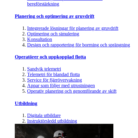
bergförstärkning
Planering och optimering av gruvdrift
Integrerade lösningar för planering av gruvdrift
Optimering och simulering
Konsultation
Design och rapportering för borrning och sprängning
Operatörer och uppkopplad flotta
Sandvik telemetri
Telemetri för blandad flotta
Service för fjärrövervakning
Appar som följer med utrustningen
Operativ planering och genomförande av skift
Utbildning
Digitala utbildare
Instruktörsledd utbildning