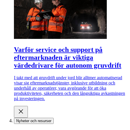
Varför service och support på
eftermarknaden är viktiga
värdedrivare för autonom gruvdrift
I takt med att gruvdrift under jord blir alltmer automatiserad
visar sig eftermarknadstjänster, inklusive utbildning och
underhåll av operatörer, vara avgörande för att öka
produktiviteten, säkerheten och den långsiktiga avkastningen
på investeringen.
Nyheter och resurser