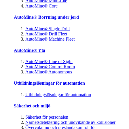
AutoMine® Multi-Lite
AutoMine® Core
AutoMine® Borrning under jord
AutoMine® Single Drill
AutoMine® Drill Fleet
AutoMine® Machine Fleet
AutoMine® Yta
AutoMine® Line of Sight
AutoMine® Control Room
AutoMine® Autonomous
Utbildningslösningar för automation
Utbildningslösningar för automation
Säkerhet och miljö
Säkerhet för personalen
Närhetsdetektering och undvikande av kollisioner
Övervakning och prestandakontroll för