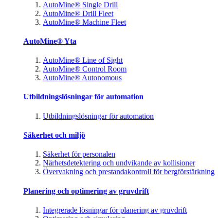
AutoMine® Single Drill
AutoMine® Drill Fleet
AutoMine® Machine Fleet
AutoMine® Yta
AutoMine® Line of Sight
AutoMine® Control Room
AutoMine® Autonomous
Utbildningslösningar för automation
Utbildningslösningar för automation
Säkerhet och miljö
Säkerhet för personalen
Närhetsdetektering och undvikande av kollisioner
Övervakning och prestandakontroll för bergförstärkning
Planering och optimering av gruvdrift
Integrerade lösningar för planering av gruvdrift