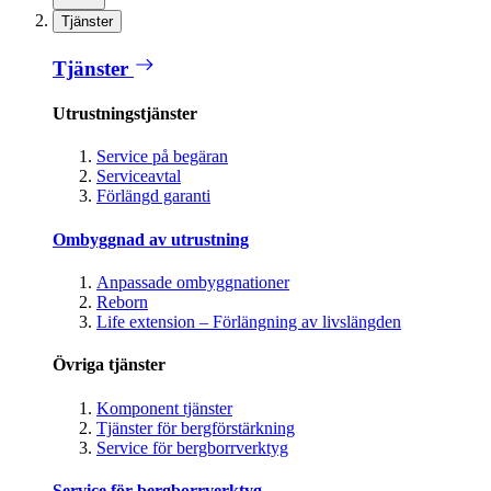
Tjänster
Tjänster
Utrustningstjänster
Service på begäran
Serviceavtal
Förlängd garanti
Ombyggnad av utrustning
Anpassade ombyggnationer
Reborn
Life extension – Förlängning av livslängden
Övriga tjänster
Komponent tjänster
Tjänster för bergförstärkning
Service för bergborrverktyg
Service för bergborrverktyg