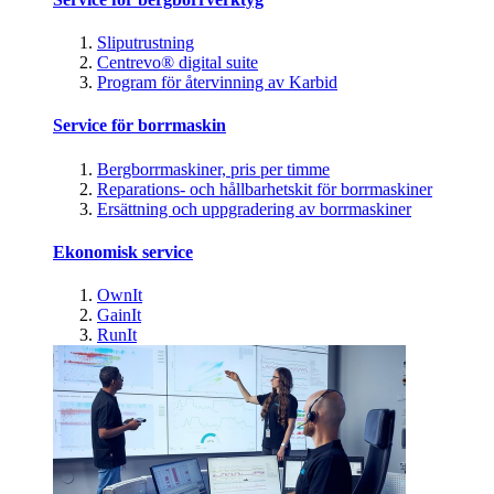
Sliputrustning
Centrevo® digital suite
Program för återvinning av Karbid
Service för borrmaskin
Bergborrmaskiner, pris per timme
Reparations- och hållbarhetskit för borrmaskiner
Ersättning och uppgradering av borrmaskiner
Ekonomisk service
OwnIt
GainIt
RunIt