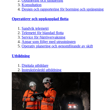
Optimering och simulering
Konsultation
Design och rapportering för borrning och sprängning
Operatörer och uppkopplad flotta
Sandvik telemetri
Telemetri för blandad flotta
Service för fjärrövervakning
Appar som följer med utrustningen
Operativ planering och genomförande av skift
Utbildning
Digitala utbildare
Instruktörsledd utbildning