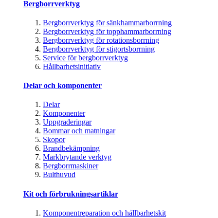
Bergborrverktyg
Bergborrverktyg för sänkhammarborrning
Bergborrverktyg för topphammarborrning
Bergborrverktyg för rotationsborrning
Bergborrverktyg för stigortsborrning
Service för bergborrverktyg
Hållbarhetsinitiativ
Delar och komponenter
Delar
Komponenter
Uppgraderingar
Bommar och matningar
Skopor
Brandbekämpning
Markbrytande verktyg
Bergborrmaskiner
Bulthuvud
Kit och förbrukningsartiklar
Komponentreparation och hållbarhetskit