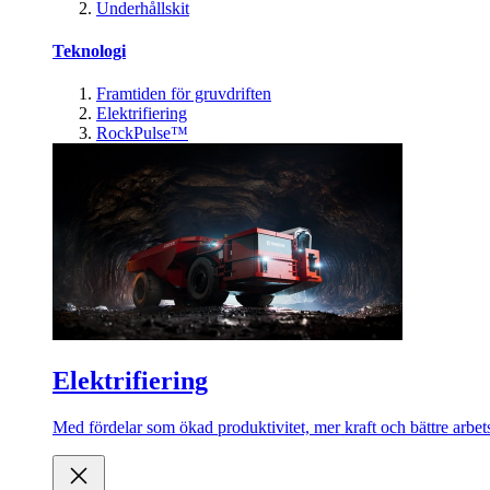
Underhållskit
Teknologi
Framtiden för gruvdriften
Elektrifiering
RockPulse™
Elektrifiering
Med fördelar som ökad produktivitet, mer kraft och bättre arbets