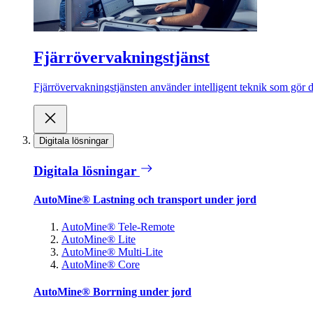
Fjärrövervakningstjänst
Fjärrövervakningstjänsten använder intelligent teknik som gör de
Digitala lösningar
Digitala lösningar
AutoMine® Lastning och transport under jord
AutoMine® Tele-Remote
AutoMine® Lite
AutoMine® Multi-Lite
AutoMine® Core
AutoMine® Borrning under jord