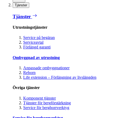
Tjänster
Tjänster
Utrustningstjänster
Service på begäran
Serviceavtal
Förlängd garanti
Ombyggnad av utrustning
Anpassade ombyggnationer
Reborn
Life extension – Förlängning av livslängden
Övriga tjänster
Komponent tjänster
Tjänster för bergförstärkning
Service för bergborrverktyg
Service för bergborrverktyg