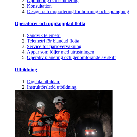
Optimering och simulering
Konsultation
Design och rapportering för borrning och sprängning
Operatörer och uppkopplad flotta
Sandvik telemetri
Telemetri för blandad flotta
Service för fjärrövervakning
Appar som följer med utrustningen
Operativ planering och genomförande av skift
Utbildning
Digitala utbildare
Instruktörsledd utbildning