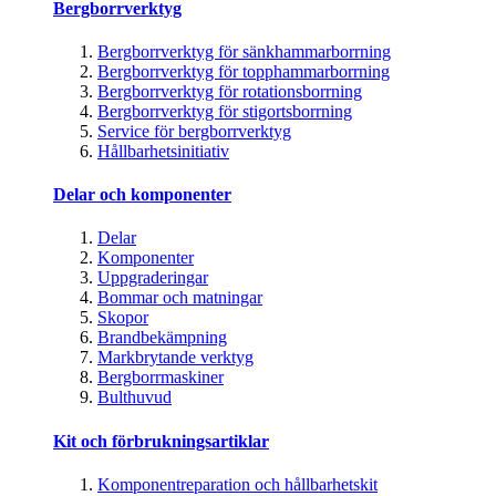
Bergborrverktyg
Bergborrverktyg för sänkhammarborrning
Bergborrverktyg för topphammarborrning
Bergborrverktyg för rotationsborrning
Bergborrverktyg för stigortsborrning
Service för bergborrverktyg
Hållbarhetsinitiativ
Delar och komponenter
Delar
Komponenter
Uppgraderingar
Bommar och matningar
Skopor
Brandbekämpning
Markbrytande verktyg
Bergborrmaskiner
Bulthuvud
Kit och förbrukningsartiklar
Komponentreparation och hållbarhetskit