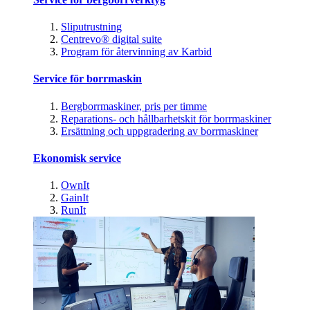
Sliputrustning
Centrevo® digital suite
Program för återvinning av Karbid
Service för borrmaskin
Bergborrmaskiner, pris per timme
Reparations- och hållbarhetskit för borrmaskiner
Ersättning och uppgradering av borrmaskiner
Ekonomisk service
OwnIt
GainIt
RunIt