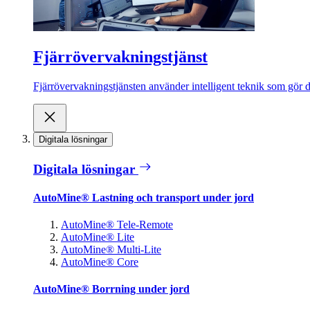
Fjärrövervakningstjänst
Fjärrövervakningstjänsten använder intelligent teknik som gör de
Digitala lösningar
Digitala lösningar
AutoMine® Lastning och transport under jord
AutoMine® Tele-Remote
AutoMine® Lite
AutoMine® Multi-Lite
AutoMine® Core
AutoMine® Borrning under jord