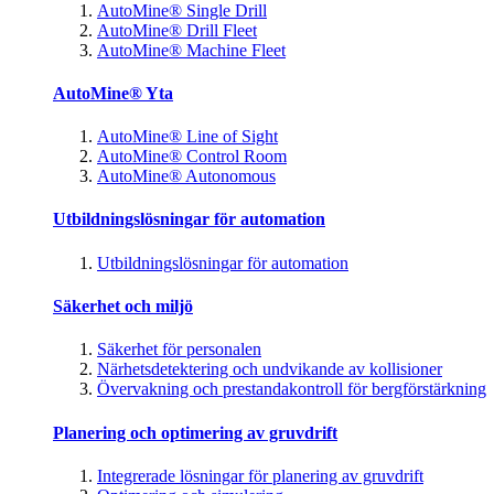
AutoMine® Single Drill
AutoMine® Drill Fleet
AutoMine® Machine Fleet
AutoMine® Yta
AutoMine® Line of Sight
AutoMine® Control Room
AutoMine® Autonomous
Utbildningslösningar för automation
Utbildningslösningar för automation
Säkerhet och miljö
Säkerhet för personalen
Närhetsdetektering och undvikande av kollisioner
Övervakning och prestandakontroll för bergförstärkning
Planering och optimering av gruvdrift
Integrerade lösningar för planering av gruvdrift