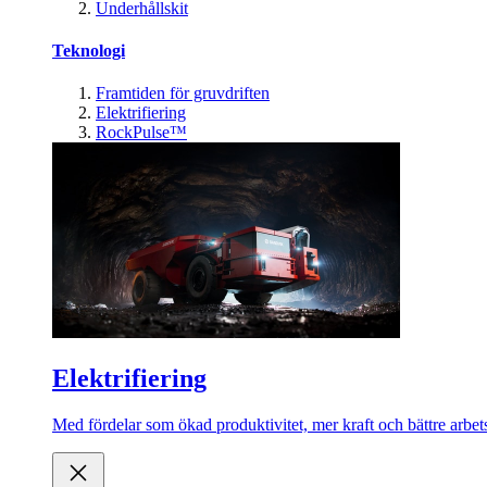
Underhållskit
Teknologi
Framtiden för gruvdriften
Elektrifiering
RockPulse™
Elektrifiering
Med fördelar som ökad produktivitet, mer kraft och bättre arbets