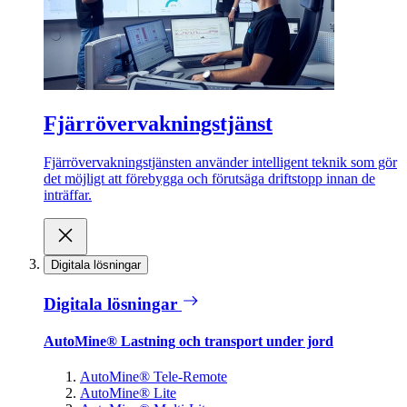
Fjärrövervakningstjänst
Fjärrövervakningstjänsten använder intelligent teknik som gör
det möjligt att förebygga och förutsäga driftstopp innan de
inträffar.
Digitala lösningar
Digitala lösningar
AutoMine® Lastning och transport under jord
AutoMine® Tele-Remote
AutoMine® Lite