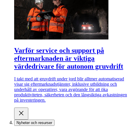
Varför service och support på
eftermarknaden är viktiga
värdedrivare för autonom gruvdrift
I takt med att gruvdrift under jord blir alltmer automatiserad
visar sig eftermarknadstjänster, inklusive utbildning och
underhåll av operatörer, vara avgörande för att öka
produktiviteten, säkerheten och den långsiktiga avkastningen
på investeringen.
Nyheter och resurser