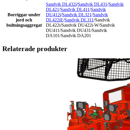
Sandvik DL432i
/
Sandvik DL431
/
Sandvik
DL421
/
Sandvik DL411
/
Sandvik
Borriggar under
DU412i
/
Sandvik DL321
/
Sandvik
jord och
DL422iE
/
Sandvik DL311
/Sandvik
bultningsaggregat
DL422i/Sandvik DU422i-W/Sandvik
DU411/Sandvik DU431/Sandvik
DA101/Sandvik DA201
Relaterade produkter