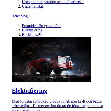
Komponentreparation och hållbarhetskit
Underhållskit
Teknologi
Framtiden för gruvdriften
Elektrifiering
RockPulse™
Elektrifiering
Med fördelar som ökad produktivitet, mer kraft och bättre
arbetsmiljö – läs mer om hur du tar de första stegen mot en
elektrifierad gruva.