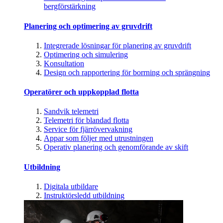
bergförstärkning
Planering och optimering av gruvdrift
Integrerade lösningar för planering av gruvdrift
Optimering och simulering
Konsultation
Design och rapportering för borrning och sprängning
Operatörer och uppkopplad flotta
Sandvik telemetri
Telemetri för blandad flotta
Service för fjärrövervakning
Appar som följer med utrustningen
Operativ planering och genomförande av skift
Utbildning
Digitala utbildare
Instruktörsledd utbildning