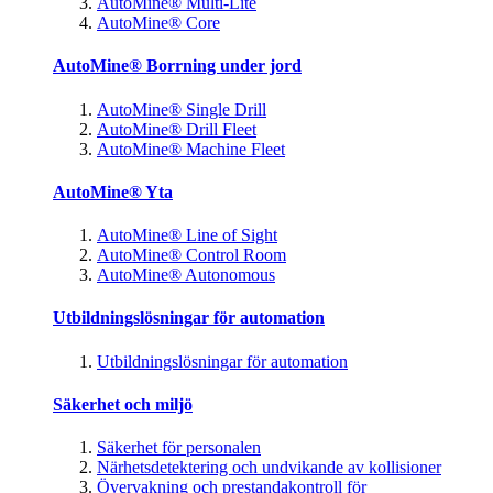
AutoMine® Multi-Lite
AutoMine® Core
AutoMine® Borrning under jord
AutoMine® Single Drill
AutoMine® Drill Fleet
AutoMine® Machine Fleet
AutoMine® Yta
AutoMine® Line of Sight
AutoMine® Control Room
AutoMine® Autonomous
Utbildningslösningar för automation
Utbildningslösningar för automation
Säkerhet och miljö
Säkerhet för personalen
Närhetsdetektering och undvikande av kollisioner
Övervakning och prestandakontroll för