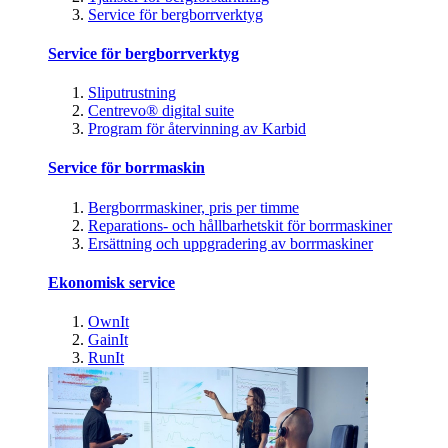
Service för bergborrverktyg
Service för bergborrverktyg
Sliputrustning
Centrevo® digital suite
Program för återvinning av Karbid
Service för borrmaskin
Bergborrmaskiner, pris per timme
Reparations- och hållbarhetskit för borrmaskiner
Ersättning och uppgradering av borrmaskiner
Ekonomisk service
OwnIt
GainIt
RunIt