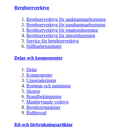
Bergborrverktyg
Bergborrverktyg för sänkhammarborrning
Bergborrverktyg för topphammarborrning
Bergborrverktyg för rotationsborrning
Bergborrverktyg för stigortsborrning
Service för bergborrverktyg
Hållbarhetsinitiativ
Delar och komponenter
Delar
Komponenter
Uppgraderingar
Bommar och matningar
Skopor
Brandbekämpning
Markbrytande verktyg
Bergborrmaskiner
Bulthuvud
Kit och förbrukningsartiklar