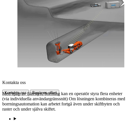
Kontakta oss
Kontakta oss
Begär en offert
Med hjälp av fjärrstyrd borrning kan en operatör styra flera enheter
(via individuella användargränssnitt) Om lösningen kombineras med
borrningsautomation kan arbetet fortgå även under skiftbyten och
raster och under själva skiftet.