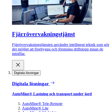
Fjärrövervakningstjänst
Fjärrövervakningstjänsten använder intelligent teknik som gör
det möjligt att förebygga och förutsäga driftstopp innan de
inträffar.
Digitala lösningar
Digitala lösningar
AutoMine® Lastning och transport under jord
AutoMine® Tele-Remote
AutoMine® Lite