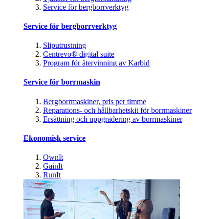
Service för bergborrverktyg
Service för bergborrverktyg
Sliputrustning
Centrevo® digital suite
Program för återvinning av Karbid
Service för borrmaskin
Bergborrmaskiner, pris per timme
Reparations- och hållbarhetskit för borrmaskiner
Ersättning och uppgradering av borrmaskiner
Ekonomisk service
OwnIt
GainIt
RunIt