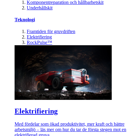
Komponentreparation och hållbarhetskit
Underhållskit
Teknologi
Framtiden för gruvdriften
Elektrifiering
RockPulse™
Elektrifiering
Med fördelar som ökad produktivitet, mer kraft och bättre
arbetsmiljö – läs mer om hur du tar de första stegen mot en
elektrifierad gruva.