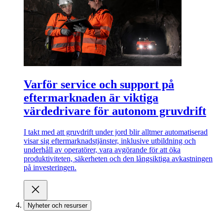
Varför service och support på
eftermarknaden är viktiga
värdedrivare för autonom gruvdrift
I takt med att gruvdrift under jord blir alltmer automatiserad
visar sig eftermarknadstjänster, inklusive utbildning och
underhåll av operatörer, vara avgörande för att öka
produktiviteten, säkerheten och den långsiktiga avkastningen
på investeringen.
Nyheter och resurser