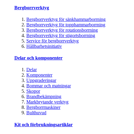
Bergborrverktyg
Bergborrverktyg för sänkhammarborrning
Bergborrverktyg för topphammarborrning
Bergborrverktyg för rotationsborrning
Bergborrverktyg för stigortsborrning
Service för bergborrverktyg
Hållbarhetsinitiativ
Delar och komponenter
Delar
Komponenter
Uppgraderingar
Bommar och matningar
Skopor
Brandbekämpning
Markbrytande verktyg
Bergborrmaskiner
Bulthuvud
Kit och förbrukningsartiklar