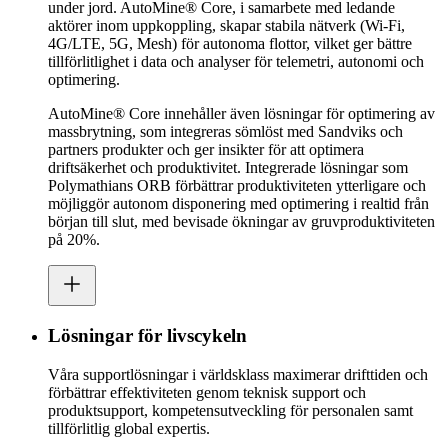
under jord. AutoMine® Core, i samarbete med ledande
aktörer inom uppkoppling, skapar stabila nätverk (Wi-Fi,
4G/LTE, 5G, Mesh) för autonoma flottor, vilket ger bättre
tillförlitlighet i data och analyser för telemetri, autonomi och
optimering.
AutoMine® Core innehåller även lösningar för optimering av
massbrytning, som integreras sömlöst med Sandviks och
partners produkter och ger insikter för att optimera
driftsäkerhet och produktivitet. Integrerade lösningar som
Polymathians ORB förbättrar produktiviteten ytterligare och
möjliggör autonom disponering med optimering i realtid från
början till slut, med bevisade ökningar av gruvproduktiviteten
på 20%.
Lösningar för livscykeln
Våra supportlösningar i världsklass maximerar drifttiden och
förbättrar effektiviteten genom teknisk support och
produktsupport, kompetensutveckling för personalen samt
tillförlitlig global expertis.