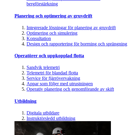
bergförstärkning
Planering och optimering av gruvdrift
Integrerade lösningar för planering av gruvdrift
Optimering och simulering
Konsultation
Design och rapportering för borrning och sprängning
Operatörer och uppkopplad flotta
Sandvik telemetri
Telemetri för blandad flotta
Service för fjärrövervakning
Appar som följer med utrustningen
Operativ planering och genomförande av skift
Utbildning
Digitala utbildare
Instruktörsledd utbildning