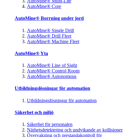
AutoMine® Multi-Lite
AutoMine® Core
AutoMine® Borrning under jord
AutoMine® Single Drill
AutoMine® Drill Fleet
AutoMine® Machine Fleet
AutoMine® Yta
AutoMine® Line of Sight
AutoMine® Control Room
AutoMine® Autonomous
Utbildningslösningar för automation
Utbildningslösningar för automation
Säkerhet och miljö
Säkerhet för personalen
Närhetsdetektering och undvikande av kollisioner
Övervakning och prestandakontroll för