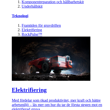
Komponentreparation och hållbarhetskit
Underhållskit
Teknologi
Framtiden för gruvdriften
Elektrifiering
RockPulse™
Elektrifiering
Med fördelar som ökad produktivitet, mer kraft och bättre
arbetsmiljö – läs mer om hur du tar de första stegen mot en
elektrifierad gruva.