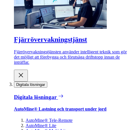
Fjärrövervakningstjänst
Fjärrövervakningstjänsten använder intelligent teknik som gör
det möjligt att förebygga och förutsäga driftstopp innan de
inträffar.
Digitala lösningar
Digitala lösningar
AutoMine® Lastning och transport under jord
AutoMine® Tele-Remote
AutoMine® Lite