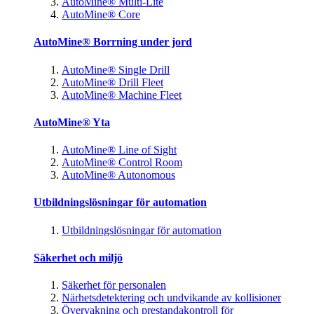
AutoMine® Multi-Lite
AutoMine® Core
AutoMine® Borrning under jord
AutoMine® Single Drill
AutoMine® Drill Fleet
AutoMine® Machine Fleet
AutoMine® Yta
AutoMine® Line of Sight
AutoMine® Control Room
AutoMine® Autonomous
Utbildningslösningar för automation
Utbildningslösningar för automation
Säkerhet och miljö
Säkerhet för personalen
Närhetsdetektering och undvikande av kollisioner
Övervakning och prestandakontroll för