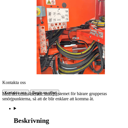
Kontakta oss
Kontakta oss
Begär en offert
Med det centraliserade smörjsystemet för bärare grupperas
smörjpunkterna, så att de blir enklare att komma åt.
Beskrivning