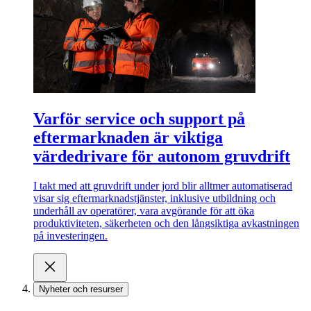
Varför service och support på
eftermarknaden är viktiga
värdedrivare för autonom gruvdrift
I takt med att gruvdrift under jord blir alltmer automatiserad
visar sig eftermarknadstjänster, inklusive utbildning och
underhåll av operatörer, vara avgörande för att öka
produktiviteten, säkerheten och den långsiktiga avkastningen
på investeringen.
Nyheter och resurser