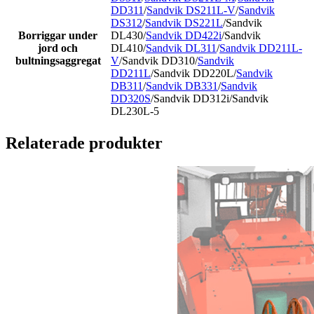
DD311
/
Sandvik DS211L-V
/
Sandvik
DS312
/
Sandvik DS221L
/Sandvik
Borriggar under
DL430/
Sandvik DD422i
/Sandvik
jord och
DL410/
Sandvik DL311
/
Sandvik DD211L-
bultningsaggregat
V
/Sandvik DD310/
Sandvik
DD211L
/Sandvik DD220L/
Sandvik
DB311
/
Sandvik DB331
/
Sandvik
DD320S
/Sandvik DD312i/Sandvik
DL230L-5
Relaterade produkter