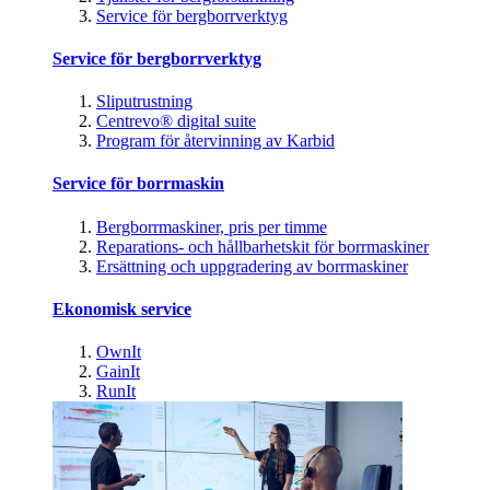
Service för bergborrverktyg
Service för bergborrverktyg
Sliputrustning
Centrevo® digital suite
Program för återvinning av Karbid
Service för borrmaskin
Bergborrmaskiner, pris per timme
Reparations- och hållbarhetskit för borrmaskiner
Ersättning och uppgradering av borrmaskiner
Ekonomisk service
OwnIt
GainIt
RunIt