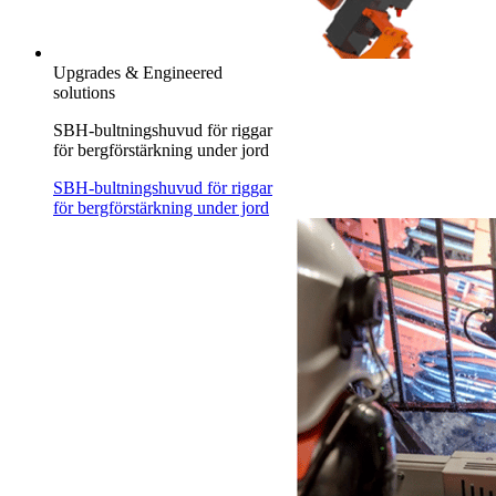
Upgrades & Engineered
solutions
SBH-bultningshuvud för riggar
för bergförstärkning under jord
SBH-bultningshuvud för riggar
för bergförstärkning under jord