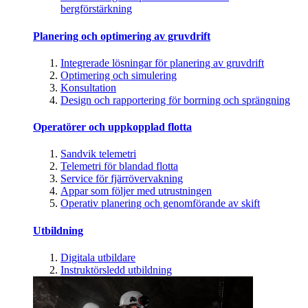
bergförstärkning
Planering och optimering av gruvdrift
Integrerade lösningar för planering av gruvdrift
Optimering och simulering
Konsultation
Design och rapportering för borrning och sprängning
Operatörer och uppkopplad flotta
Sandvik telemetri
Telemetri för blandad flotta
Service för fjärrövervakning
Appar som följer med utrustningen
Operativ planering och genomförande av skift
Utbildning
Digitala utbildare
Instruktörsledd utbildning