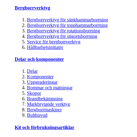
Bergborrverktyg
Bergborrverktyg för sänkhammarborrning
Bergborrverktyg för topphammarborrning
Bergborrverktyg för rotationsborrning
Bergborrverktyg för stigortsborrning
Service för bergborrverktyg
Hållbarhetsinitiativ
Delar och komponenter
Delar
Komponenter
Uppgraderingar
Bommar och matningar
Skopor
Brandbekämpning
Markbrytande verktyg
Bergborrmaskiner
Bulthuvud
Kit och förbrukningsartiklar