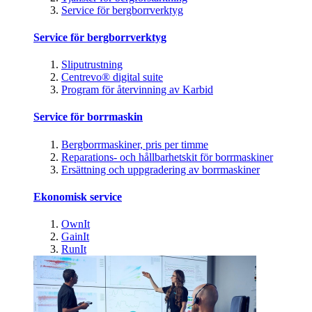
Service för bergborrverktyg
Service för bergborrverktyg
Sliputrustning
Centrevo® digital suite
Program för återvinning av Karbid
Service för borrmaskin
Bergborrmaskiner, pris per timme
Reparations- och hållbarhetskit för borrmaskiner
Ersättning och uppgradering av borrmaskiner
Ekonomisk service
OwnIt
GainIt
RunIt