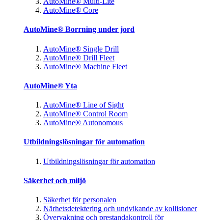
AutoMine® Multi-Lite
AutoMine® Core
AutoMine® Borrning under jord
AutoMine® Single Drill
AutoMine® Drill Fleet
AutoMine® Machine Fleet
AutoMine® Yta
AutoMine® Line of Sight
AutoMine® Control Room
AutoMine® Autonomous
Utbildningslösningar för automation
Utbildningslösningar för automation
Säkerhet och miljö
Säkerhet för personalen
Närhetsdetektering och undvikande av kollisioner
Övervakning och prestandakontroll för