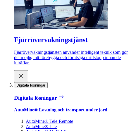
Fjärrövervakningstjänst
Fjärrövervakningstjänsten använder intelligent teknik som gör
det möjligt att förebygga och förutsäga driftstopp innan de
inträffar.
Digitala lösningar
Digitala lösningar
AutoMine® Lastning och transport under jord
AutoMine® Tele-Remote
AutoMine® Lite