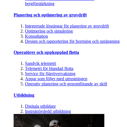
bergförstärkning
Planering och optimering av gruvdrift
Integrerade lösningar för planering av gruvdrift
Optimering och simulering
Konsultation
Design och rapportering för borrning och sprängning
Operatörer och uppkopplad flotta
Sandvik telemetri
Telemetri för blandad flotta
Service för fjärrövervakning
Appar som följer med utrustningen
Operativ planering och genomförande av skift
Utbildning
Digitala utbildare
Instruktörsledd utbildning