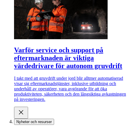
Varför service och support på
eftermarknaden är viktiga
värdedrivare för autonom gruvdrift
I takt med att gruvdrift under jord blir alltmer automatiserad
visar sig eftermarknadstjänster, inklusive utbildning och
underhåll av operatörer, vara avgörande för att öka
produktiviteten, säkerheten och den långsiktiga avkastningen
på investeringen.
Nyheter och resurser