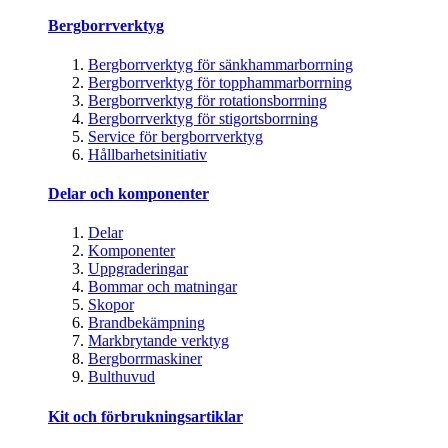
Bergborrverktyg
Bergborrverktyg för sänkhammarborrning
Bergborrverktyg för topphammarborrning
Bergborrverktyg för rotationsborrning
Bergborrverktyg för stigortsborrning
Service för bergborrverktyg
Hållbarhetsinitiativ
Delar och komponenter
Delar
Komponenter
Uppgraderingar
Bommar och matningar
Skopor
Brandbekämpning
Markbrytande verktyg
Bergborrmaskiner
Bulthuvud
Kit och förbrukningsartiklar