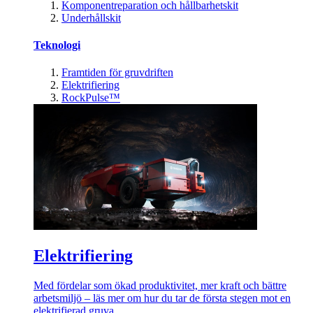
Komponentreparation och hållbarhetskit
Underhållskit
Teknologi
Framtiden för gruvdriften
Elektrifiering
RockPulse™
Elektrifiering
Med fördelar som ökad produktivitet, mer kraft och bättre
arbetsmiljö – läs mer om hur du tar de första stegen mot en
elektrifierad gruva.