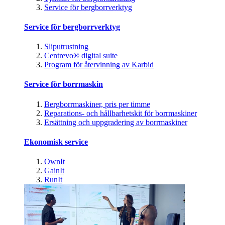
Service för bergborrverktyg
Service för bergborrverktyg
Sliputrustning
Centrevo® digital suite
Program för återvinning av Karbid
Service för borrmaskin
Bergborrmaskiner, pris per timme
Reparations- och hållbarhetskit för borrmaskiner
Ersättning och uppgradering av borrmaskiner
Ekonomisk service
OwnIt
GainIt
RunIt