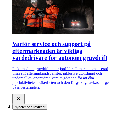
Varför service och support på
eftermarknaden är viktiga
värdedrivare för autonom gruvdrift
I takt med att gruvdrift under jord blir alltmer automatiserad
visar sig eftermarknadstjänster, inklusive utbildning och
underhåll av operatörer, vara avgörande för att öka
produktiviteten, säkerheten och den långsiktiga avkastningen
på investeringen.
Nyheter och resurser