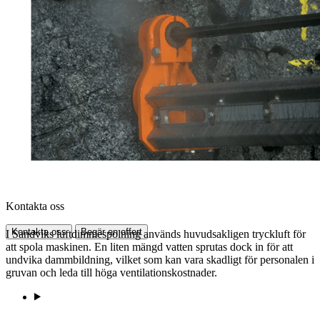
Kontakta oss
Kontakta oss
Begär en offert
I Sandviks luftdimmespolning används huvudsakligen tryckluft för
att spola maskinen. En liten mängd vatten sprutas dock in för att
undvika dammbildning, vilket som kan vara skadligt för personalen i
gruvan och leda till höga ventilationskostnader.