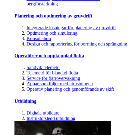
bergförstärkning
Planering och optimering av gruvdrift
Integrerade lösningar för planering av gruvdrift
Optimering och simulering
Konsultation
Design och rapportering för borrning och sprängning
Operatörer och uppkopplad flotta
Sandvik telemetri
Telemetri för blandad flotta
Service för fjärrövervakning
Appar som följer med utrustningen
Operativ planering och genomförande av skift
Utbildning
Digitala utbildare
Instruktörsledd utbildning