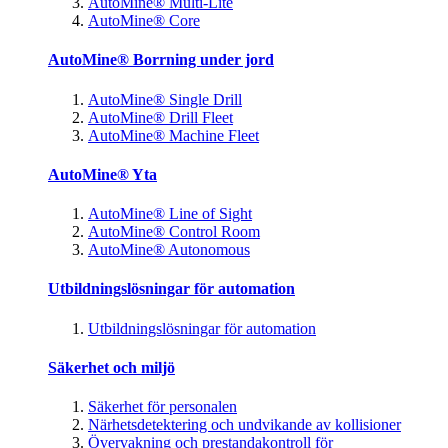
AutoMine® Multi-Lite
AutoMine® Core
AutoMine® Borrning under jord
AutoMine® Single Drill
AutoMine® Drill Fleet
AutoMine® Machine Fleet
AutoMine® Yta
AutoMine® Line of Sight
AutoMine® Control Room
AutoMine® Autonomous
Utbildningslösningar för automation
Utbildningslösningar för automation
Säkerhet och miljö
Säkerhet för personalen
Närhetsdetektering och undvikande av kollisioner
Övervakning och prestandakontroll för