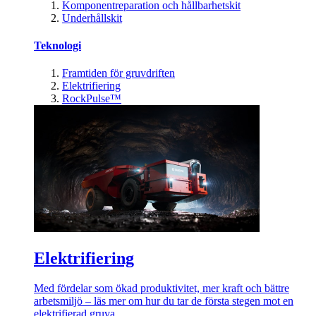
Komponentreparation och hållbarhetskit
Underhållskit
Teknologi
Framtiden för gruvdriften
Elektrifiering
RockPulse™
Elektrifiering
Med fördelar som ökad produktivitet, mer kraft och bättre
arbetsmiljö – läs mer om hur du tar de första stegen mot en
elektrifierad gruva.