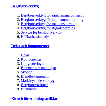
Bergborrverktyg
Bergborrverktyg för sänkhammarborrning
Bergborrverktyg för topphammarborrning
Bergborrverktyg för rotationsborrning
Bergborrverktyg för stigortsborrning
Service för bergborrverktyg
Hållbarhetsinitiativ
Delar och komponenter
Delar
Komponenter
Uppgraderingar
Bommar och matningar
Skopor
Brandbekämpning
Markbrytande verktyg
Bergborrmaskiner
Bulthuvud
Kit och förbrukningsartiklar