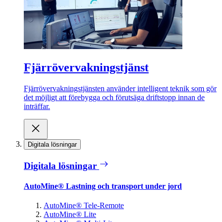
Fjärrövervakningstjänst
Fjärrövervakningstjänsten använder intelligent teknik som gör
det möjligt att förebygga och förutsäga driftstopp innan de
inträffar.
Digitala lösningar
Digitala lösningar
AutoMine® Lastning och transport under jord
AutoMine® Tele-Remote
AutoMine® Lite