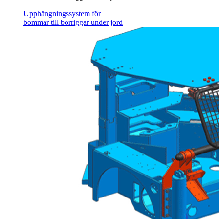
Upphängningssystem för
bommar till borriggar under jord