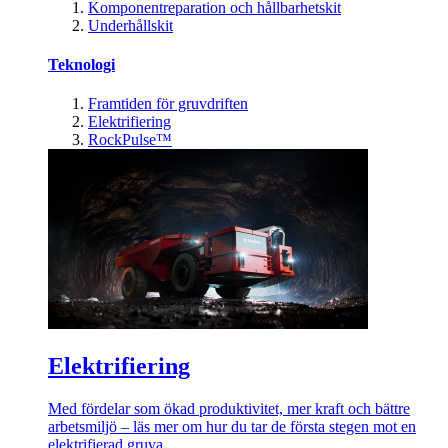
Komponentreparation och hållbarhetskit
Underhållskit
Teknologi
Framtiden för gruvdriften
Elektrifiering
RockPulse™
Elektrifiering
Med fördelar som ökad produktivitet, mer kraft och bättre
arbetsmiljö – läs mer om hur du tar de första stegen mot en
elektrifierad gruva.