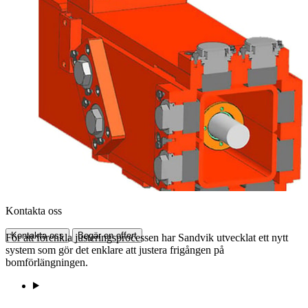
Kontakta oss
Kontakta oss
Begär en offert
För att förenkla justeringsprocessen har Sandvik utvecklat ett nytt
system som gör det enklare att justera frigången på
bomförlängningen.