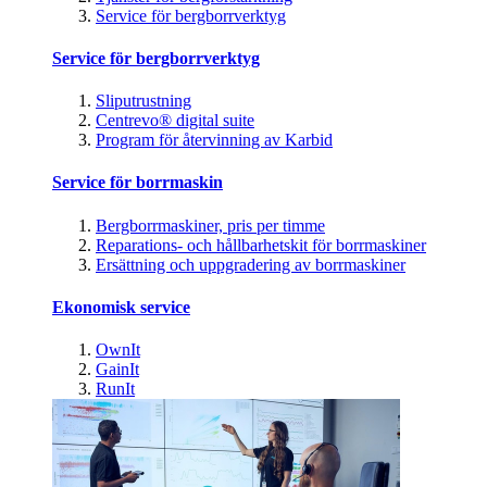
Service för bergborrverktyg
Service för bergborrverktyg
Sliputrustning
Centrevo® digital suite
Program för återvinning av Karbid
Service för borrmaskin
Bergborrmaskiner, pris per timme
Reparations- och hållbarhetskit för borrmaskiner
Ersättning och uppgradering av borrmaskiner
Ekonomisk service
OwnIt
GainIt
RunIt