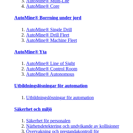
AutoMine® Multi-Lite
AutoMine® Core
AutoMine® Borrning under jord
AutoMine® Single Drill
AutoMine® Drill Fleet
AutoMine® Machine Fleet
AutoMine® Yta
AutoMine® Line of Sight
AutoMine® Control Room
AutoMine® Autonomous
Utbildningslösningar för automation
Utbildningslösningar för automation
Säkerhet och miljö
Säkerhet för personalen
Närhetsdetektering och undvikande av kollisioner
Övervakning och prestandakontroll för