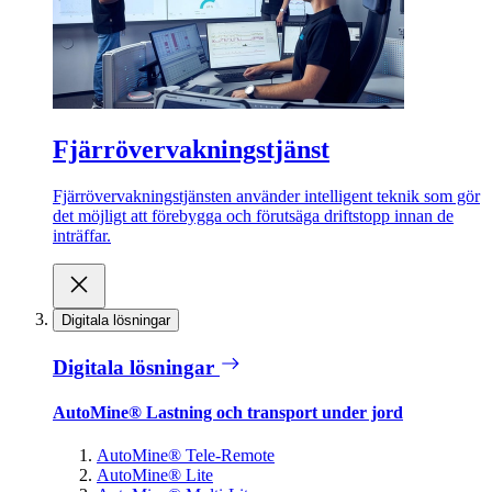
Fjärrövervakningstjänst
Fjärrövervakningstjänsten använder intelligent teknik som gör
det möjligt att förebygga och förutsäga driftstopp innan de
inträffar.
Digitala lösningar
Digitala lösningar
AutoMine® Lastning och transport under jord
AutoMine® Tele-Remote
AutoMine® Lite