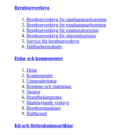
Bergborrverktyg
Bergborrverktyg för sänkhammarborrning
Bergborrverktyg för topphammarborrning
Bergborrverktyg för rotationsborrning
Bergborrverktyg för stigortsborrning
Service för bergborrverktyg
Hållbarhetsinitiativ
Delar och komponenter
Delar
Komponenter
Uppgraderingar
Bommar och matningar
Skopor
Brandbekämpning
Markbrytande verktyg
Bergborrmaskiner
Bulthuvud
Kit och förbrukningsartiklar