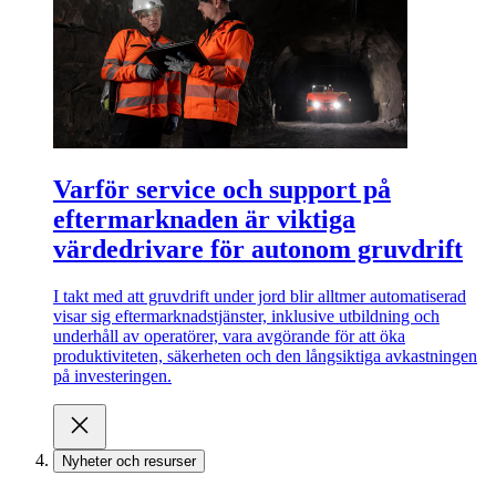
Varför service och support på
eftermarknaden är viktiga
värdedrivare för autonom gruvdrift
I takt med att gruvdrift under jord blir alltmer automatiserad
visar sig eftermarknadstjänster, inklusive utbildning och
underhåll av operatörer, vara avgörande för att öka
produktiviteten, säkerheten och den långsiktiga avkastningen
på investeringen.
Nyheter och resurser