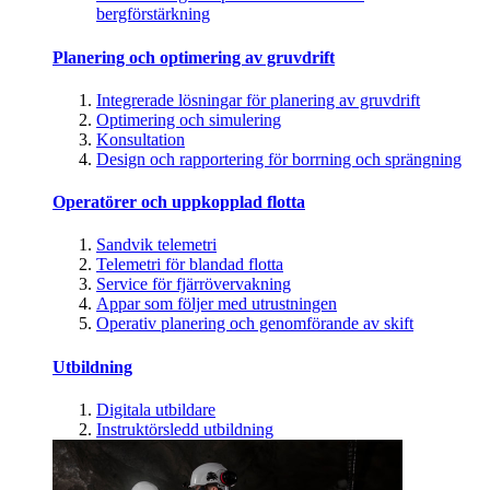
bergförstärkning
Planering och optimering av gruvdrift
Integrerade lösningar för planering av gruvdrift
Optimering och simulering
Konsultation
Design och rapportering för borrning och sprängning
Operatörer och uppkopplad flotta
Sandvik telemetri
Telemetri för blandad flotta
Service för fjärrövervakning
Appar som följer med utrustningen
Operativ planering och genomförande av skift
Utbildning
Digitala utbildare
Instruktörsledd utbildning