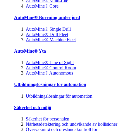
AutoMine® Multi-Lite
AutoMine® Core
AutoMine® Borrning under jord
AutoMine® Single Drill
AutoMine® Drill Fleet
AutoMine® Machine Fleet
AutoMine® Yta
AutoMine® Line of Sight
AutoMine® Control Room
AutoMine® Autonomous
Utbildningslösningar för automation
Utbildningslösningar för automation
Säkerhet och miljö
Säkerhet för personalen
Närhetsdetektering och undvikande av kollisioner
Övervakning och prestandakontroll för