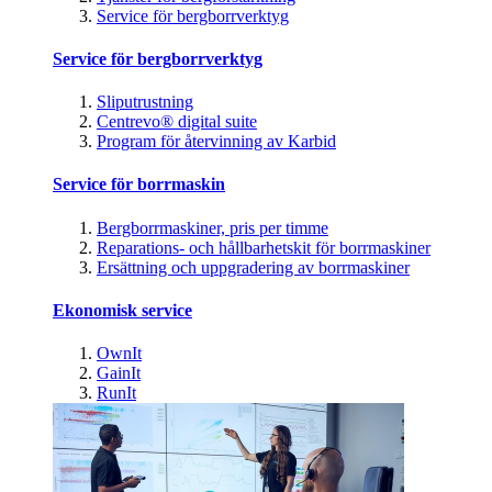
Service för bergborrverktyg
Service för bergborrverktyg
Sliputrustning
Centrevo® digital suite
Program för återvinning av Karbid
Service för borrmaskin
Bergborrmaskiner, pris per timme
Reparations- och hållbarhetskit för borrmaskiner
Ersättning och uppgradering av borrmaskiner
Ekonomisk service
OwnIt
GainIt
RunIt