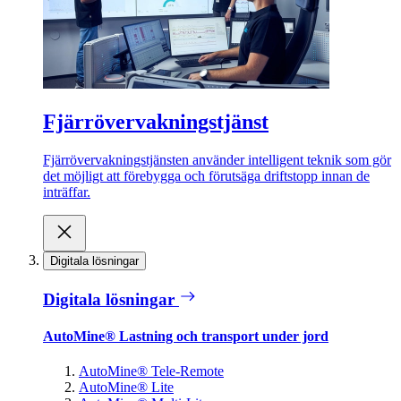
Fjärrövervakningstjänst
Fjärrövervakningstjänsten använder intelligent teknik som gör
det möjligt att förebygga och förutsäga driftstopp innan de
inträffar.
Digitala lösningar
Digitala lösningar
AutoMine® Lastning och transport under jord
AutoMine® Tele-Remote
AutoMine® Lite