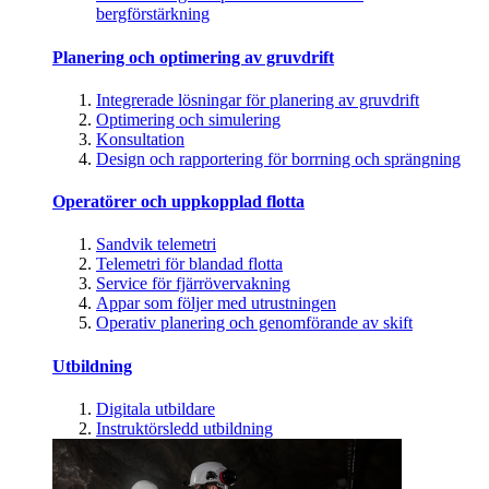
bergförstärkning
Planering och optimering av gruvdrift
Integrerade lösningar för planering av gruvdrift
Optimering och simulering
Konsultation
Design och rapportering för borrning och sprängning
Operatörer och uppkopplad flotta
Sandvik telemetri
Telemetri för blandad flotta
Service för fjärrövervakning
Appar som följer med utrustningen
Operativ planering och genomförande av skift
Utbildning
Digitala utbildare
Instruktörsledd utbildning