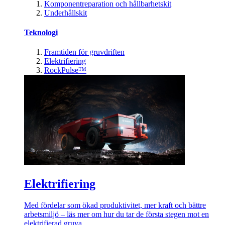
Komponentreparation och hållbarhetskit
Underhållskit
Teknologi
Framtiden för gruvdriften
Elektrifiering
RockPulse™
Elektrifiering
Med fördelar som ökad produktivitet, mer kraft och bättre
arbetsmiljö – läs mer om hur du tar de första stegen mot en
elektrifierad gruva.