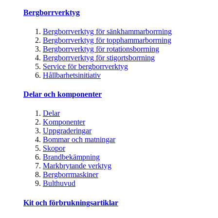
Bergborrverktyg
Bergborrverktyg för sänkhammarborrning
Bergborrverktyg för topphammarborrning
Bergborrverktyg för rotationsborrning
Bergborrverktyg för stigortsborrning
Service för bergborrverktyg
Hållbarhetsinitiativ
Delar och komponenter
Delar
Komponenter
Uppgraderingar
Bommar och matningar
Skopor
Brandbekämpning
Markbrytande verktyg
Bergborrmaskiner
Bulthuvud
Kit och förbrukningsartiklar