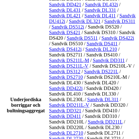
Sandvik DD421
/
Sandvik DL432i
/
Sandvik DL431
/
Sandvik DL331
/
Sandvik DL421
/
Sandvik DL411
/
Sandvik
DU412i
/
Sandvik DL321
/
Sandvik DS311
/
Sandvik DS512i
/ Sandvik DS520 /
Sandvik DS421
/ Sandvik DS310 / Sandvik
DS420 /
Sandvik DS511
/
Sandvik DS422i
/ Sandvik DS510 /
Sandvik DS411
/
Sandvik DS412i
/
Sandvik DL210
/
Sandvik DS2711 / Sandvik DS410 /
Sandvik DS211L-M
/
Sandvik DD311
/
Sandvik DS211L-V
/ Sandvik DS210L-V /
Sandvik DS312
/
Sandvik DS221L
/
Sandvik DS2710
/ Sandvik DS210L-M /
Sandvik DL430 / Sandvik DL420 /
Sandvik DD422i
/ Sandvik DD420 /
Sandvik DL410 / Sandvik DL330 /
Underjordiska
Sandvik DL230L /
Sandvik DL311
/
borriggar och
Sandvik DD211L-V
/ Sandvik DD320 /
bultningsaggregat
Sandvik DD321
/ Sandvik DD410 /
Sandvik DD411
/ Sandvik DD310 /
Sandvik DD210L /
Sandvik DD211L
/
Sandvik DD220L / Sandvik DL230 /
Sandvik DL2710
/ Sandvik DL2711 /
Sandvik DL2720
/ Sandvik DL2721 /