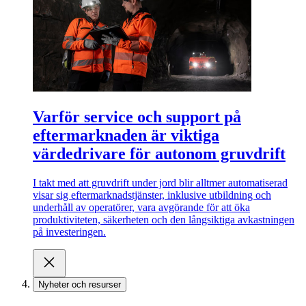
Varför service och support på
eftermarknaden är viktiga
värdedrivare för autonom gruvdrift
I takt med att gruvdrift under jord blir alltmer automatiserad
visar sig eftermarknadstjänster, inklusive utbildning och
underhåll av operatörer, vara avgörande för att öka
produktiviteten, säkerheten och den långsiktiga avkastningen
på investeringen.
Nyheter och resurser