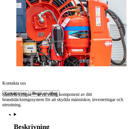
Kontakta oss
Kontakta oss
Begär en offert
Sandvik Eclipse™ är en viktig komponent av ditt
brandsläckningssystem för att skydda människor, investeringar och
utrustning.
Beskrivning