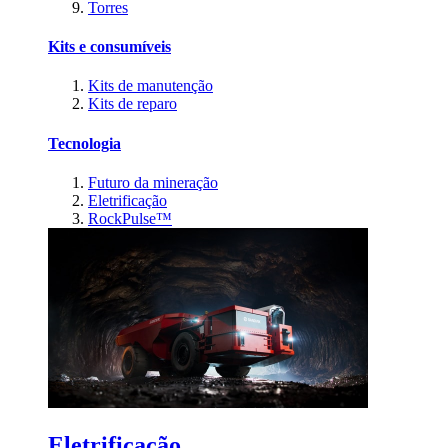
Torres
Kits e consumíveis
Kits de manutenção
Kits de reparo
Tecnologia
Futuro da mineração
Eletrificação
RockPulse™
Eletrificação