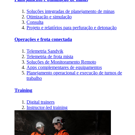
Soluções integradas de planejamento de minas
Otimização e simulação
Consulta
Projeto e relatórios para perfuração e detonação
Operações e frota conectada
Telemetria Sandvik
Telemetria de frota mista
Soluções de Monitoramento Remoto
Apps complementares de equipamentos
Planejamento operacional e execução de turnos de
trabalho
Training
Digital trainers
Instructor-led training