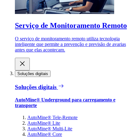
Serviço de Monitoramento Remoto
O serviço de monitoramento remoto utiliza tecnologia
inteligente que permite a prevenção e previsão de avarias
antes que elas aconteçam.
Soluções digitais
Soluções digitais
AutoMine® Underground para carregamento e
transporte
AutoMine® Tele-Remote
AutoMine® Lite
AutoMine® Multi-Lite
AutoMine® Core