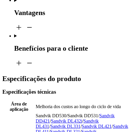
Vantagens
Benefícios para o cliente
Especificações do produto
Especificações técnicas
Área de
Melhoria dos custos ao longo do ciclo de vida
aplicação
Sandvik DD530/Sandvik DD531/
Sandvik
DD421
/
Sandvik DL432i
/
Sandvik
DL431
/
Sandvik DL331
/
Sandvik DL421
/
Sandvik
DL411
/
Sandvik DL321
/
Sandvik