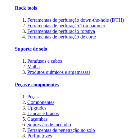
Rock tools
Ferramentas de perfuração down-the-hole (DTH)
Ferramentas de perfuração Top hammer
Ferramentas de perfuração rotativa
Ferramentas de perfuração de corte
Suporte de solo
Parafusos e cabos
Malha
Produtos químicos e argamassas
Peças e componentes
Peças
Componentes
Upgrades
Lanças e braços
Caçambas
Supressão de incêndio
Ferramentas de penetração no solo
Perfuratrizes