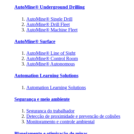
AutoMine® Underground Drilling
AutoMine® Single Drill
AutoMine® Drill Fleet
AutoMine® Machine Fleet
AutoMine® Surface
AutoMine® Line of Sight
AutoMine® Control Room
AutoMine® Autonomous
Automation Learning Solutions
Automation Learning Solutions
Segurança e meio ambiente
Segurança do trabalhador
Detecção de proximidade e prevenção de colisões
Monitoramento e controle ambiental
Planejamento e otimização de minas