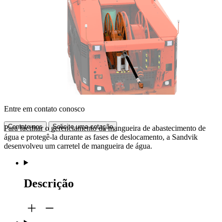
Entre em contato conosco
Contate-nos
Solicite uma cotação
Para facilitar o gerenciamento da mangueira de abastecimento de
água e protegê-la durante as fases de deslocamento, a Sandvik
desenvolveu um carretel de mangueira de água.
Descrição