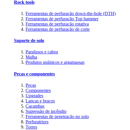
Rock tools
Ferramentas de perfuração down-the-hole (DTH)
Ferramentas de perfuração Top hammer
Ferramentas de perfuração rotativa
Ferramentas de perfuração de corte
Suporte de solo
Parafusos e cabos
Malha
Produtos químicos e argamassas
Peças e componentes
Peças
Componentes
Upgrades
Lanças e braços
Caçambas
Supressão de incêndio
Ferramentas de penetração no solo
Perfuratrizes
Torres