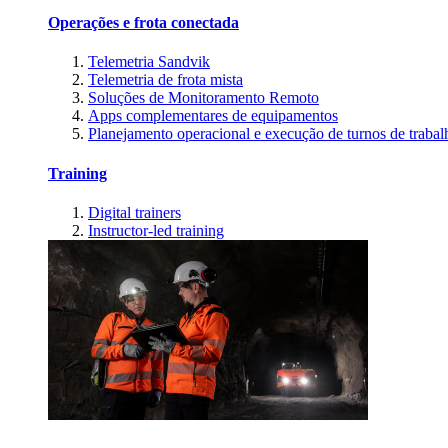
Operações e frota conectada
Telemetria Sandvik
Telemetria de frota mista
Soluções de Monitoramento Remoto
Apps complementares de equipamentos
Planejamento operacional e execução de turnos de trabal
Training
Digital trainers
Instructor-led training