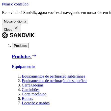
Pular o conteúdo
Bem-vindo à Sandvik, agora você está navegando em nosso site em in
Mudar o idioma
Close
Produtos
Produtos
Equipamento
Equipamentos de perfuração subterrânea
Equipamentos de perfuração de superfície
Carregadeiras
Caminhões
Corte mecânico
Bolters
Locação e usados