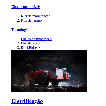
Kits e consumíveis
Kits de manutenção
Kits de reparo
Tecnologia
Futuro da mineração
Eletrificação
RockPulse™
Eletrificação